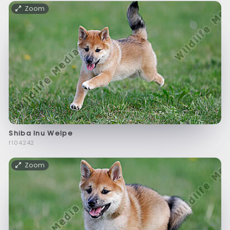
Zoom
Shiba Inu Welpe
f104242
Zoom