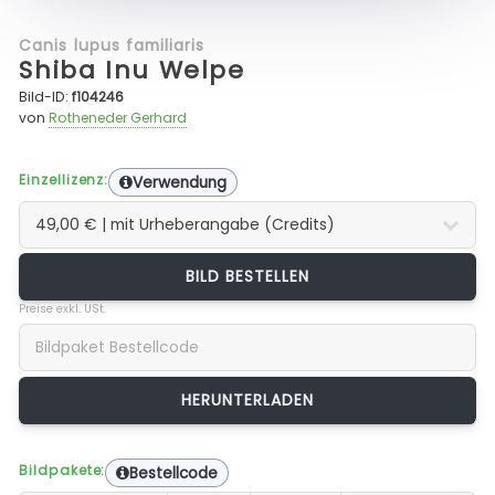
Canis lupus familiaris
Shiba Inu Welpe
Bild-ID:
f104246
von
Rotheneder Gerhard
Einzellizenz:
Verwendung
BILD BESTELLEN
Preise exkl. USt.
Bildpakete:
Bestellcode