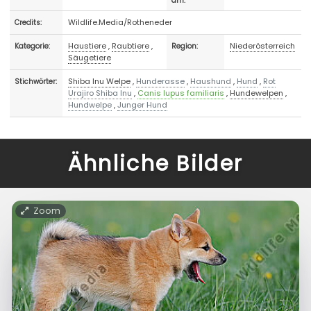
am:
Wildlife.Media/Rotheneder
Credits:
Haustiere
,
Raubtiere
,
Niederösterreich
Kategorie:
Region:
Säugetiere
Shiba Inu Welpe
,
Hunderasse
,
Haushund
,
Hund
,
Rot
Stichwörter:
Urajiro Shiba Inu
,
Canis lupus familiaris
,
Hundewelpen
,
Hundwelpe
,
Junger Hund
Ähnliche Bilder
Zoom