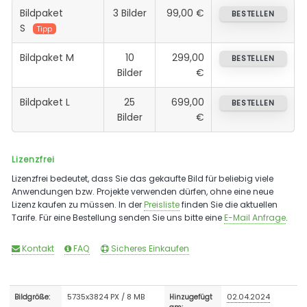
Bildpaket
3 Bilder
99,00 €
BESTELLEN
S
Tipp
Bildpaket M
10
299,00
BESTELLEN
Bilder
€
Bildpaket L
25
699,00
BESTELLEN
Bilder
€
Lizenzfrei
Lizenzfrei bedeutet, dass Sie das gekaufte Bild für beliebig viele
Anwendungen bzw. Projekte verwenden dürfen, ohne eine neue
Lizenz kaufen zu müssen. In der
Preisliste
finden Sie die aktuellen
Tarife. Für eine Bestellung senden Sie uns bitte eine
E-Mail Anfrage
.
Kontakt
FAQ
Sicheres Einkaufen
5735x3824 PX / 8 MB
02.04.2024
Bildgröße:
Hinzugefügt