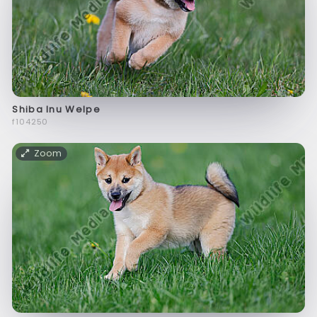
Shiba Inu Welpe
f104250
Zoom