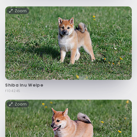
Zoom
Shiba Inu Welpe
f104245
Zoom