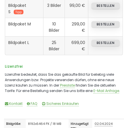
Bildpaket
3 Bilder
99,00 €
BESTELLEN
S
Tipp
Bildpaket M
10
299,00
BESTELLEN
Bilder
€
Bildpaket L
25
699,00
BESTELLEN
Bilder
€
Lizenzfrei
Lizenzfrei bedeutet, dass Sie das gekaufte Bild für beliebig viele
Anwendungen bzw. Projekte verwenden dürfen, ohne eine neue
Lizenz kaufen zu müssen. In der
Preisliste
finden Sie die aktuellen
Tarife. Für eine Bestellung senden Sie uns bitte eine
E-Mail Anfrage
.
Kontakt
FAQ
Sicheres Einkaufen
8192x5464 PX / 18 MB
02.04.2024
Bildgröße:
Hinzugefügt