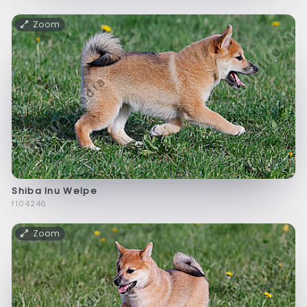
Zoom
Shiba Inu Welpe
f104246
Zoom