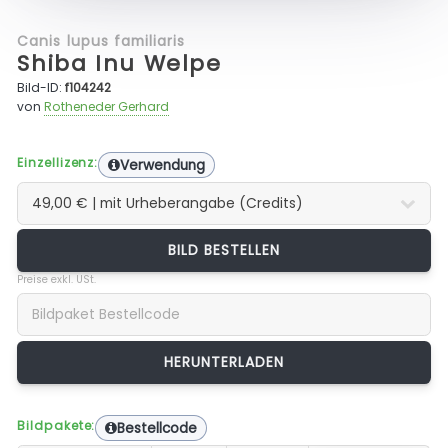
Canis lupus familiaris
Shiba Inu Welpe
Bild-ID:
f104242
von
Rotheneder Gerhard
Einzellizenz:
Verwendung
BILD BESTELLEN
Preise exkl. USt.
Bildpakete:
Bestellcode