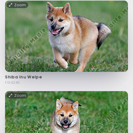
Zoom
Shiba Inu Welpe
f104243
Zoom