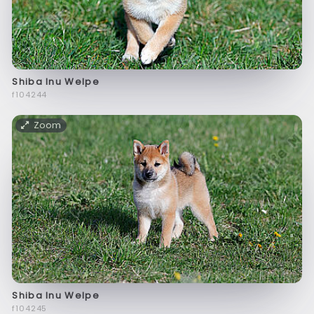
Shiba Inu Welpe
f104244
Zoom
Shiba Inu Welpe
f104245