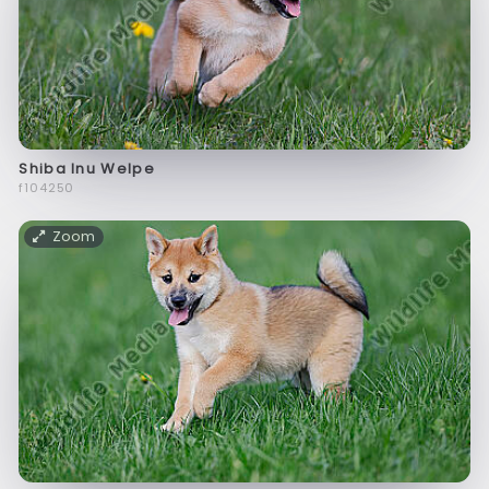
Shiba Inu Welpe
f104250
Zoom