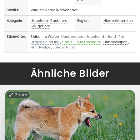
am:
Wildlife.Media/Rotheneder
Credits:
Haustiere
,
Raubtiere
,
Niederösterreich
Kategorie:
Region:
Säugetiere
Shiba Inu Welpe
,
Hunderasse
,
Haushund
,
Hund
,
Rot
Stichwörter:
Urajiro Shiba Inu
,
Canis lupus familiaris
,
Hundewelpen
,
Hundwelpe
,
Junger Hund
Ähnliche Bilder
Zoom