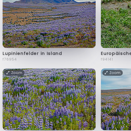
Lupinienfelder in Island
Europäisch
f76954
f94141
Zoom
Zoom