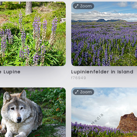
Zoom
e Lupine
Lupinienfelder in Island
f76949
Zoom