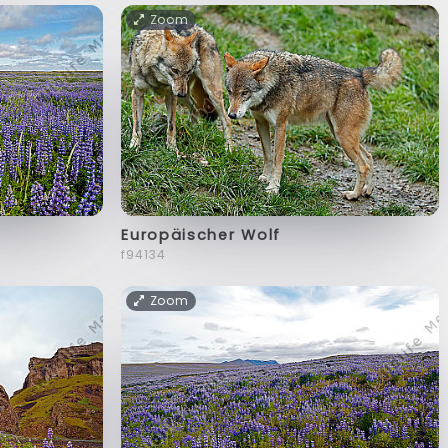
Zoom
Europäischer Wolf
f94134
Zoom