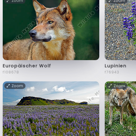
Zoom
Zoom
Europäischer Wolf
Lupinien
f108678
f76943
Zoom
Zoom