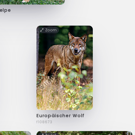
elpe
Zoom
Europäischer Wolf
f108673