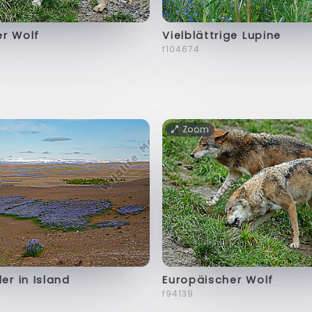
er Wolf
Vielblättrige Lupine
f104674
Zoom
er in Island
Europäischer Wolf
f94139