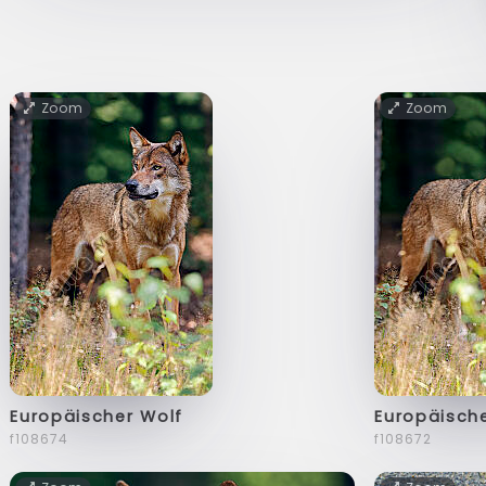
Zoom
Zoom
Europäischer Wolf
Europäisch
f108674
f108672