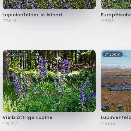
Lupinienfelder in Island
Europäisch
f76948
f94135
Zoom
Zoom
Vielblättrige Lupine
Lupinienfeld
f105417
f76956