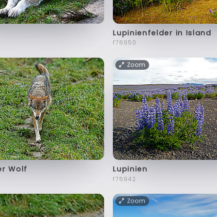
Lupinienfelder in Island
f76950
Zoom
er Wolf
Lupinien
f76942
Zoom