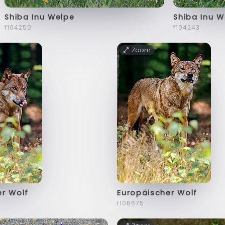
Shiba Inu Welpe
Shiba Inu W
f104250
f104243
Zoom
er Wolf
Europäischer Wolf
f108675