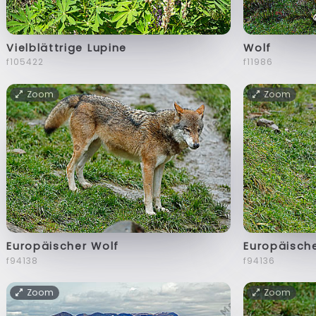
Vielblättrige Lupine
Wolf
f105422
f11986
Zoom
Zoom
Europäischer Wolf
Europäisch
f94138
f94136
Zoom
Zoom