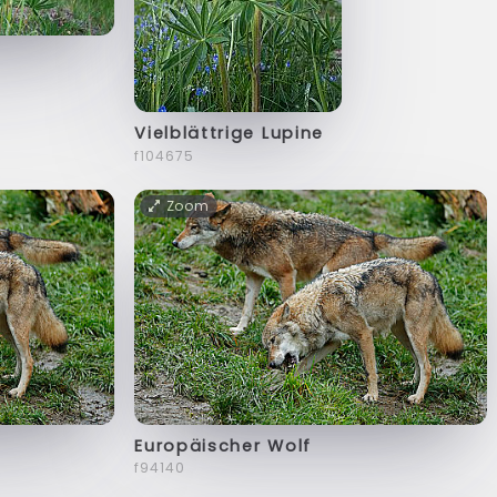
Vielblättrige Lupine
f104675
Zoom
Europäischer Wolf
f94140