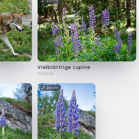
Zoom
Vielblättrige Lupine
f105416
Zoom