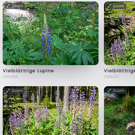
Zoom
Zoom
Vielblättrige Lupine
Vielblättrig
f105415
f105421
Zoom
Zoom