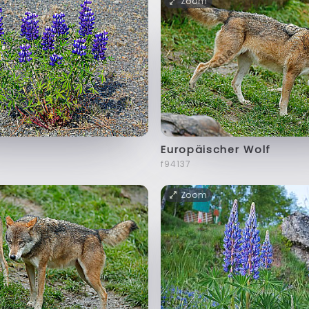
Zoom
Europäischer Wolf
f94137
Zoom