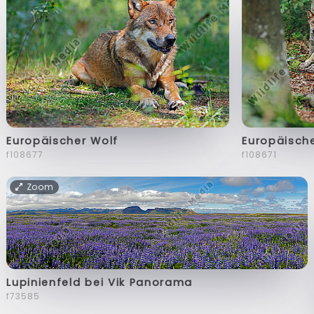
Europäischer Wolf
Europäisch
f108677
f108671
Zoom
Lupinienfeld bei Vik Panorama
f73585