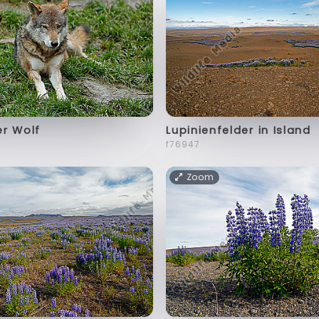
er Wolf
Lupinienfelder in Island
f76947
Zoom