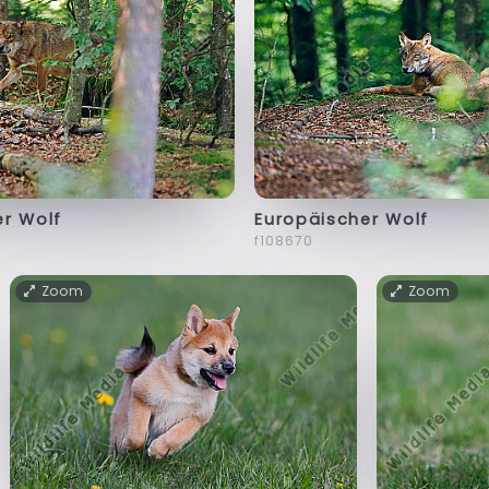
er Wolf
Europäischer Wolf
f108670
Zoom
Zoom