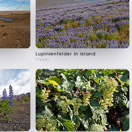
Lupinienfelder in Island
f76951
Zoom