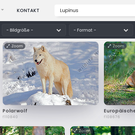
KONTAKT
Zoom
Zoom
Polarwolf
Europäisch
f110840
f108676
Zoom