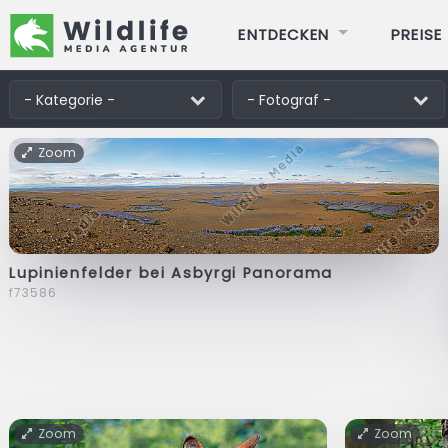
ENTDECKEN
PREISE
Zoom
Lupinienfelder bei Asbyrgi Panorama
f73586
Zoom
Zoom