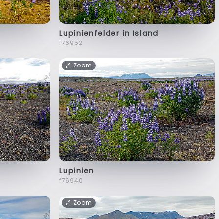
Lupinienfelder in Island
f76952
Zoom
Lupinien
f76940
Zoom