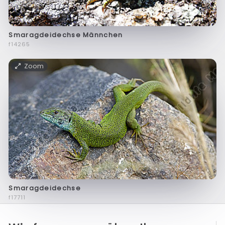
Smaragdeidechse Männchen
f14265
Zoom
Smaragdeidechse
f17711