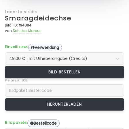
Lacerta viridis
Smaragdeidechse
Bild-ID:
f94804
von
Schleiss Marcus
Einzellizenz:
Verwendung
BILD BESTELLEN
Preise exkl. USt.
Bildpakete:
Bestellcode