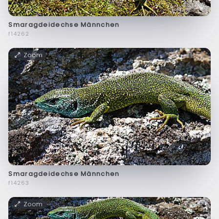
Smaragdeidechse Männchen
f14262
Zoom
Smaragdeidechse Männchen
f14263
Zoom