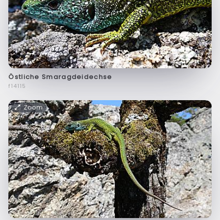
Östliche Smaragdeidechse
f14115
Zoom