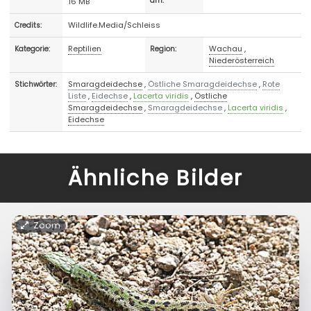
16 MB
am:
Wildlife.Media/Schleiss
Credits:
Reptilien
Wachau
,
Kategorie:
Region:
Niederösterreich
Smaragdeidechse
,
Östliche Smaragdeidechse
,
Rote
Stichwörter:
Liste
,
Eidechse
,
Lacerta viridis
,
Östliche
Smaragdeidechse
,
Smaragdeidechse
,
Lacerta viridis
,
Eidechse
Ähnliche Bilder
Zoom