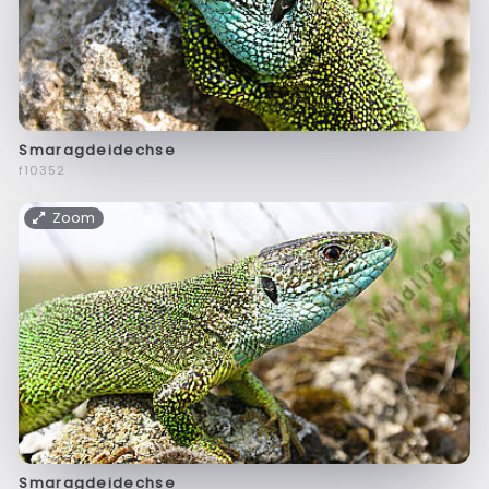
Smaragdeidechse
f10352
Zoom
Smaragdeidechse