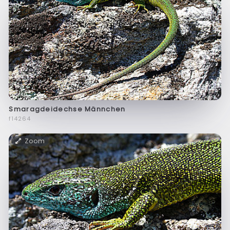
Smaragdeidechse Männchen
f14264
Zoom