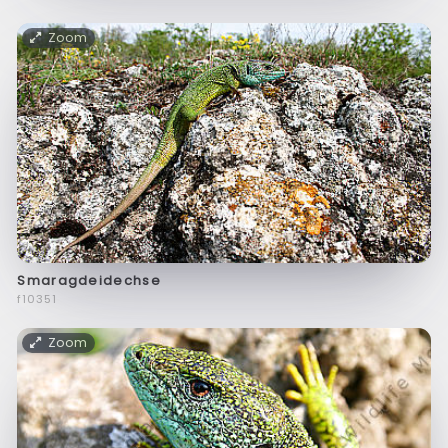
Zoom
Smaragdeidechse
f10351
Zoom