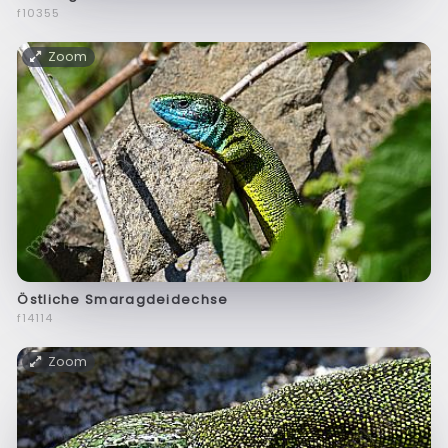
f10355
Zoom
Östliche Smaragdeidechse
f14114
Zoom