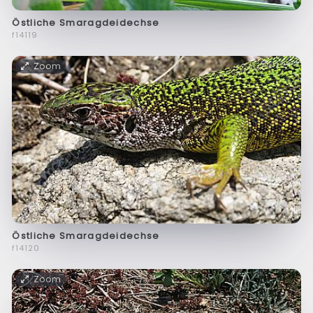
Östliche Smaragdeidechse
f14119
Zoom
Östliche Smaragdeidechse
f14120
Zoom