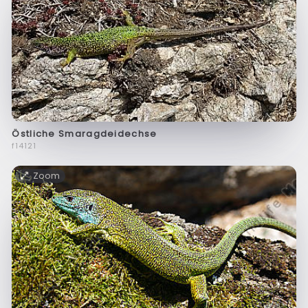
Östliche Smaragdeidechse
f14121
Zoom