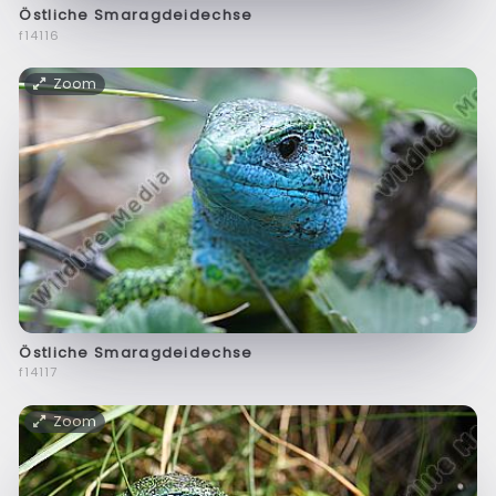
Östliche Smaragdeidechse
f14116
Zoom
Östliche Smaragdeidechse
f14117
Zoom