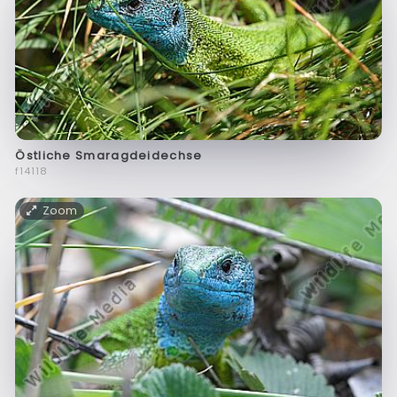
Östliche Smaragdeidechse
f14118
Zoom