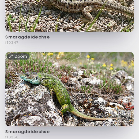
Smaragdeidechse
f10347
Zoom
Smaragdeidechse
f10350