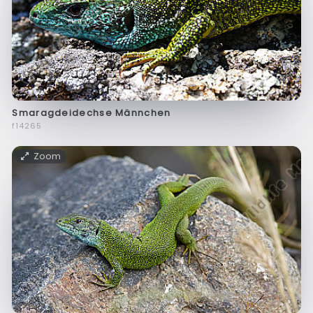
Smaragdeidechse Männchen
f14265
Zoom