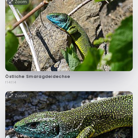
Zoom
Östliche Smaragdeidechse
f14114
Zoom