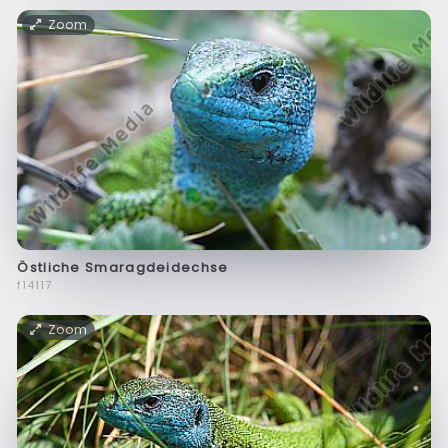
Zoom
Östliche Smaragdeidechse
f14117
Zoom