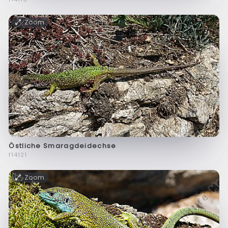
Zoom
Östliche Smaragdeidechse
f14121
Zoom