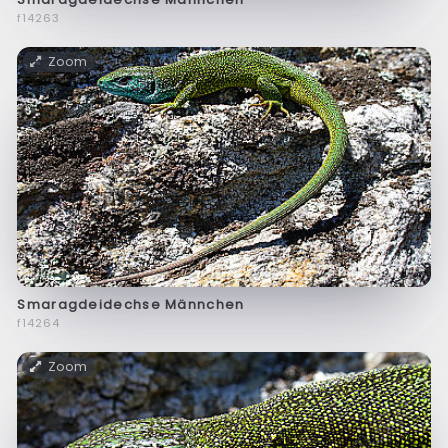
f14263
Zoom
Smaragdeidechse Männchen
f14264
Zoom