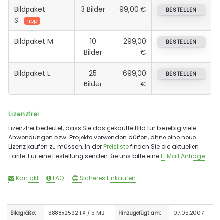
Bildpaket
3 Bilder
99,00 €
BESTELLEN
S
Tipp
Bildpaket M
10
299,00
BESTELLEN
Bilder
€
Bildpaket L
25
699,00
BESTELLEN
Bilder
€
Lizenzfrei
Lizenzfrei bedeutet, dass Sie das gekaufte Bild für beliebig viele
Anwendungen bzw. Projekte verwenden dürfen, ohne eine neue
Lizenz kaufen zu müssen. In der
Preisliste
finden Sie die aktuellen
Tarife. Für eine Bestellung senden Sie uns bitte eine
E-Mail Anfrage
.
Kontakt
FAQ
Sicheres Einkaufen
3888x2592 PX / 5 MB
07.05.2007
Bildgröße:
Hinzugefügt am: