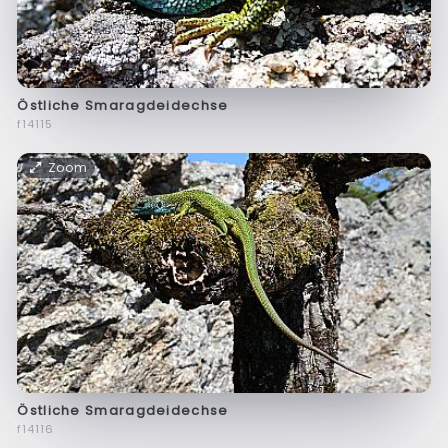
Östliche Smaragdeidechse
f14115
Zoom
Östliche Smaragdeidechse
f14116