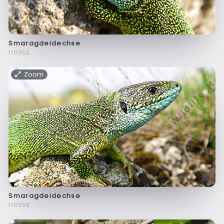
Smaragdeidechse
f10352
Zoom
Smaragdeidechse
f10355