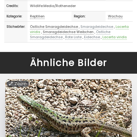
Wildlife.Media/Rotheneder
Credits:
Reptilien
Wachau
Kategorie:
Region:
Östliche Smaragdeidechse
,
Smaragdeidechse
,
Lacerta
Stichwörter:
viridis
,
Smaragdeidechse Weibchen
,
Östliche
Smaragdeidechse
,
Rote Liste
,
Eidechse
,
Lacerta viridis
Ähnliche Bilder
Zoom