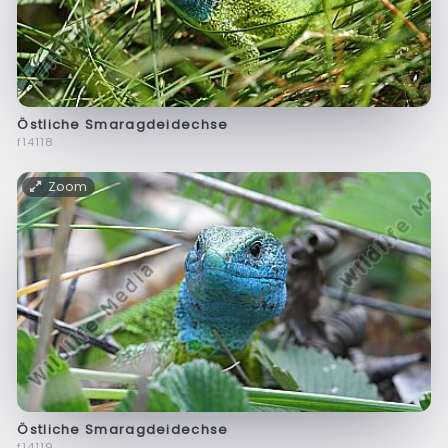
Östliche Smaragdeidechse
f14118
Zoom
Östliche Smaragdeidechse
f14119