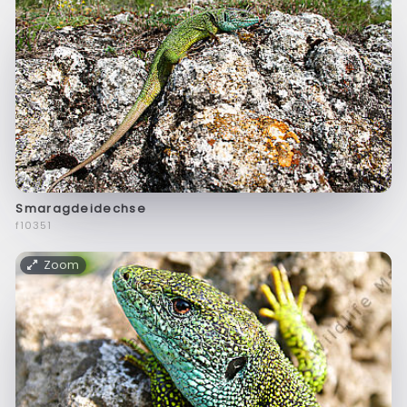
Smaragdeidechse
f10351
Zoom