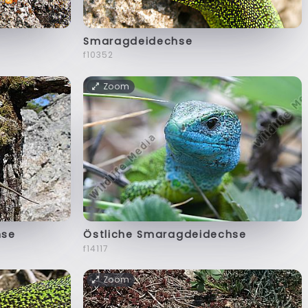
Smaragdeidechse
f10352
Zoom
hse
Östliche Smaragdeidechse
f14117
Zoom