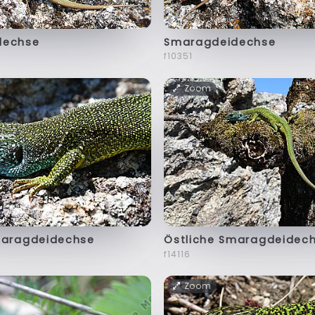
dechse
Smaragdeidechse
f10351
Zoom
maragdeidechse
Östliche Smaragdeidec
f14116
Zoom