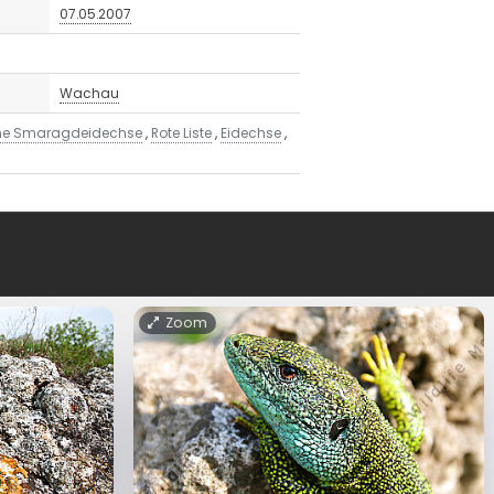
07.05.2007
Wachau
che Smaragdeidechse
,
Rote Liste
,
Eidechse
,
Zoom