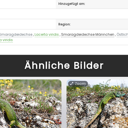
Hinzugefügt am:
Region:
Smaragdeidechse
,
Lacerta viridis
,
Smaragdeidechse Männchen
,
Östli
a viridis
Ähnliche Bilder
Zoom