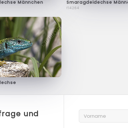
dechse Männchen
Smaragdeidechse Männ
f14264
dechse
nfrage und