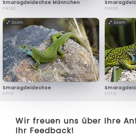
Smaragdeidechse Männchen
Smaragdei
f14262
f14263
Zoom
Zoom
Smaragdeidechse
Smaragdei
f17711
f17712
Wir freuen uns über Ihre A
Ihr Feedback!