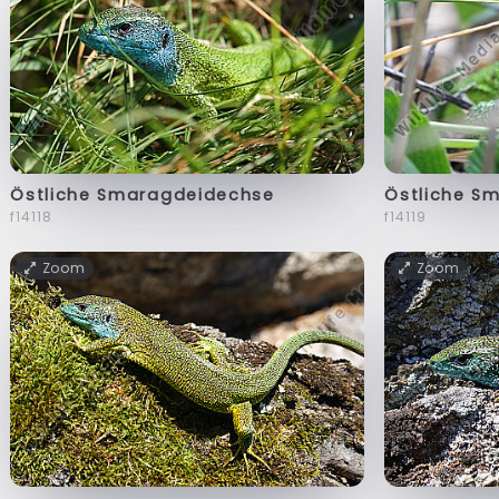
Östliche Smaragdeidechse
Östliche S
f14118
f14119
Zoom
Zoom