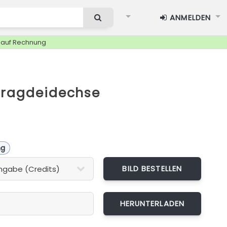
ANMELDEN
g auf Rechnung
aragdeidechse
ng
BILD BESTELLEN