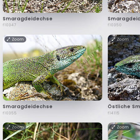
Smaragdeidechse
Smaragdei
f10347
f10350
Zoom
Zoom
Smaragdeidechse
Östliche S
f10355
f14115
Zoom
Zoom