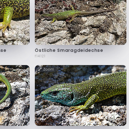
hse
Östliche Smaragdeidechse
f14121
Zoom