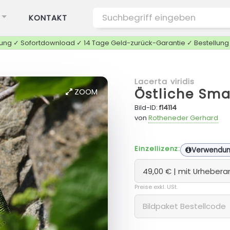
KONTAKT
tung ✓ Sofortdownload ✓ 14 Tage Geld-zurück-Garantie ✓ Bestellun
Lacerta viridis
Östliche Sm
ZOOM
Bild-ID:
f14114
von
Rotheneder Gerhard
Einzellizenz:
Verwendu
Preise exkl. USt.