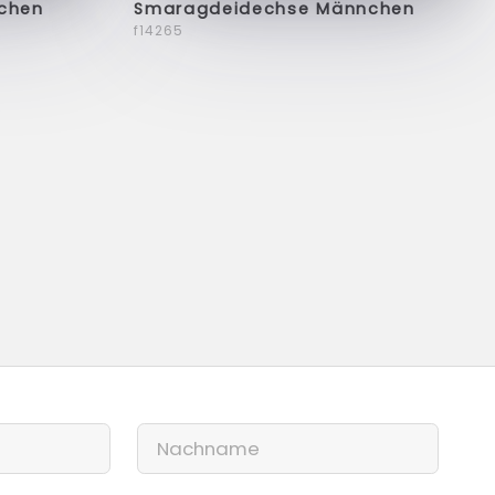
chen
Smaragdeidechse Männchen
f14265