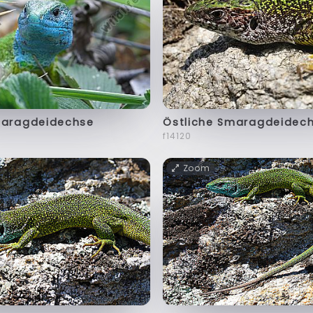
maragdeidechse
Östliche Smaragdeidec
f14120
Zoom