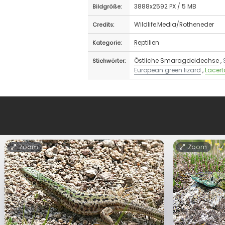
3888x2592 PX / 5 MB
Bildgröße:
Wildlife.Media/Rotheneder
Credits:
Reptilien
Kategorie:
Östliche Smaragdeidechse
,
Stichwörter:
European green lizard
,
Lacert
Zoom
Zoom