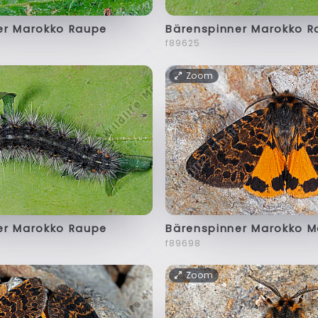
er Marokko Raupe
Bärenspinner Marokko R
f89625
Zoom
er Marokko Raupe
Bärenspinner Marokko 
f89698
Zoom