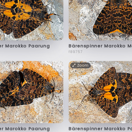
er Marokko Paarung
Bärenspinner Marokko 
f89757
Zoom
er Marokko Paarung
Bärenspinner Marokko P