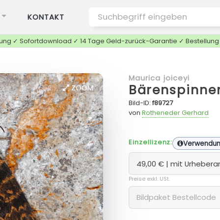
KONTAKT
tung ✓ Sofortdownload ✓ 14 Tage Geld-zurück-Garantie ✓ Bestellun
Maurica joiceyi
Bärenspinne
ZOOM
Bild-ID:
f89727
von
Rotheneder Gerhard
Einzellizenz:
Verwendu
Preise exkl. USt.