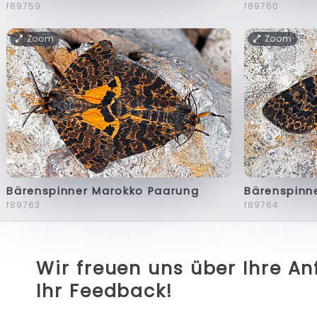
f89759
f89760
Zoom
Zoom
Bärenspinner Marokko Paarung
Bärenspinn
f89763
f89764
Wir freuen uns über Ihre A
Ihr Feedback!