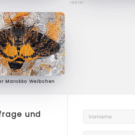
f89761
er Marokko Weibchen
nfrage und