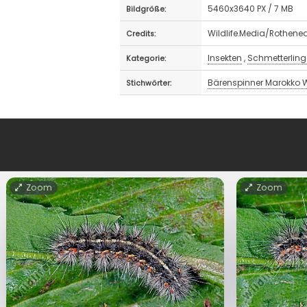
5460x3640 PX / 7 MB
Bildgröße:
Wildlife.Media/Rothene
Credits:
Insekten
,
Schmetterling
Kategorie:
Bärenspinner Marokko 
Stichwörter:
Zoom
Zoom