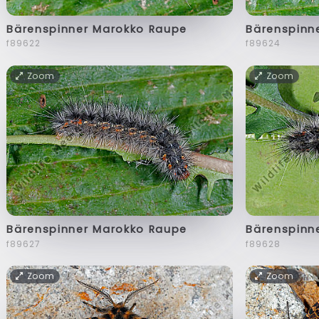
Bärenspinner Marokko Raupe
Bärenspinn
f89622
f89624
Zoom
Zoom
Bärenspinner Marokko Raupe
Bärenspinn
f89627
f89628
Zoom
Zoom