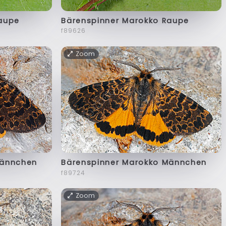
aupe
Bärenspinner Marokko Raupe
f89626
Zoom
Männchen
Bärenspinner Marokko Männchen
f89724
Zoom