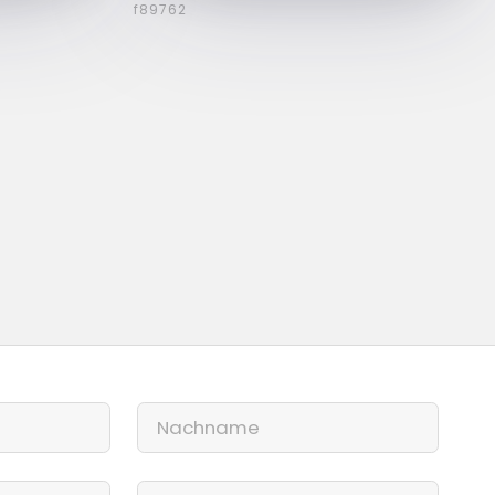
f89762