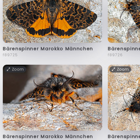
Bärenspinner Marokko Männchen
Bärenspinn
f89725
f89726
Zoom
Zoom
Bärenspinner Marokko Männchen
Bärenspinn