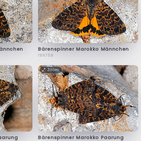
Männchen
Bärenspinner Marokko Männchen
f89758
Zoom
aarung
Bärenspinner Marokko Paarung