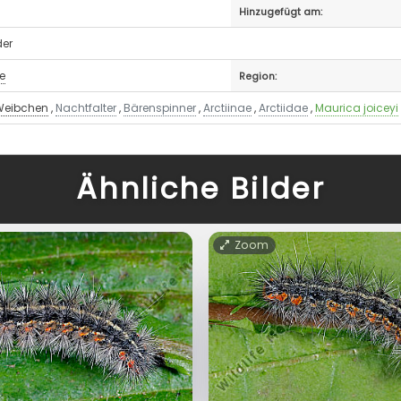
Hinzugefügt am:
der
e
Region:
Weibchen
,
Nachtfalter
,
Bärenspinner
,
Arctiinae
,
Arctiidae
,
Maurica joiceyi
Ähnliche Bilder
Zoom