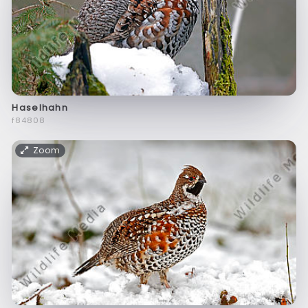
Haselhahn
f84808
Zoom