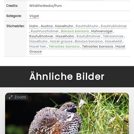
Wildlife.Media/Pum
Credits:
Vögel
Kategorie:
Hahn
,
Austria
,
Haselhuhn
,
Rauhfußhuhn
,
Rauhfußhühner
Stichwörter:
,
Rauhfusshühner
,
Bonasa bonasia
,
Hühnervögel
,
Raufußhühner
,
Haselhahn
,
Raufußhühner
,
Tetraoninae
,
Haselhuhn
,
Hazel grouse
,
Bonasa bonasia
,
Haselwild
,
Hazel hen
,
Tetrastes bonasia
,
Tetrastes bonasia
,
Hazel
Grouse
Ähnliche Bilder
Zoom