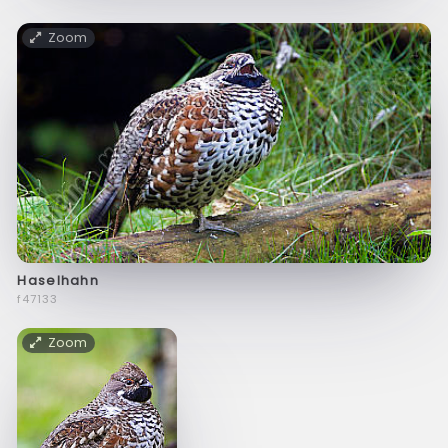
Zoom
Haselhahn
f47133
Zoom