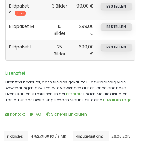
Bildpaket
3 Bilder
99,00 €
BESTELLEN
S
Tipp
Bildpaket M
10
299,00
BESTELLEN
Bilder
€
Bildpaket L
25
699,00
BESTELLEN
Bilder
€
Lizenzfrei
Lizenzfrei bedeutet, dass Sie das gekaufte Bild für beliebig viele
Anwendungen bzw. Projekte verwenden dürfen, ohne eine neue
Lizenz kaufen zu müssen. In der
Preisliste
finden Sie die aktuellen
Tarife. Für eine Bestellung senden Sie uns bitte eine
E-Mail Anfrage
.
Kontakt
FAQ
Sicheres Einkaufen
4752x3168 PX / 9 MB
26.06.2013
Bildgröße:
Hinzugefügt am: