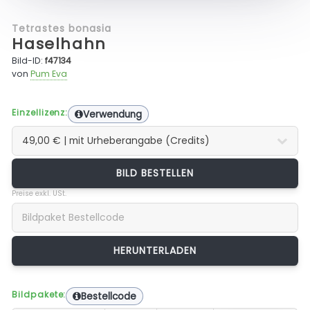
Tetrastes bonasia
Haselhahn
Bild-ID:
f47134
von
Pum Eva
Einzellizenz:
Verwendung
BILD BESTELLEN
Preise exkl. USt.
Bildpakete:
Bestellcode