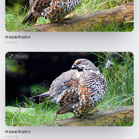
Haselhahn
f47131
Zoom
Haselhahn
f47132