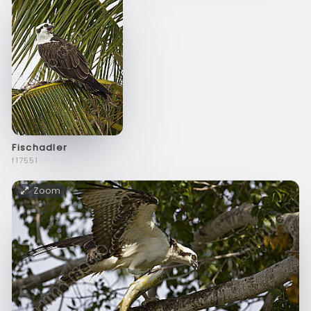
Fischadler
f17551
Zoom