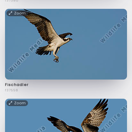
f37380
Zoom
Fischadler
f37558
Zoom