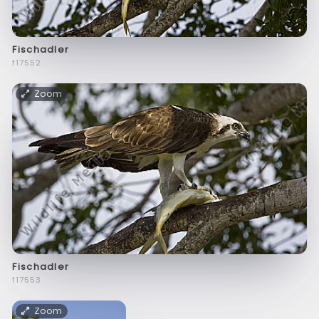
Fischadler
f17552
Zoom
Fischadler
f17553
Zoom