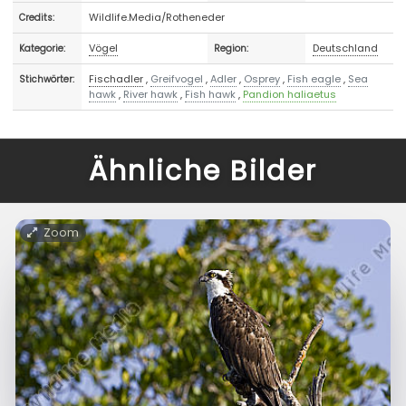
Wildlife.Media/Rotheneder
Credits:
Vögel
Deutschland
Kategorie:
Region:
Fischadler
,
Greifvogel
,
Adler
,
Osprey
,
Fish eagle
,
Sea
Stichwörter:
hawk
,
River hawk
,
Fish hawk
,
Pandion haliaetus
Ähnliche Bilder
Zoom