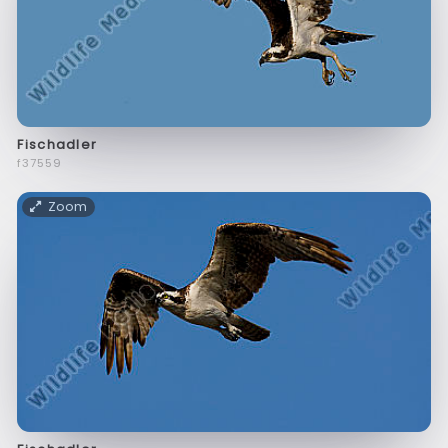
Fischadler
f37559
Zoom