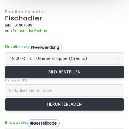
Pandion haliaetus
Fischadler
Bild-ID:
f107689
von
Rotheneder Gerhard
Einzellizenz:
Verwendung
BILD BESTELLEN
Preise exkl. USt.
Bildpakete:
Bestellcode