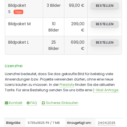
Bildpaket
3 Bilder
99,00 €
BESTELLEN
S
Tipp
Bildpaket M
10
299,00
BESTELLEN
Bilder
€
Bildpaket L
25
699,00
BESTELLEN
Bilder
€
Lizenzfrei
Lizenzfrei bedeutet, dass Sie das gekaufte Bild für beliebig viele
Anwendungen bzw. Projekte verwenden dürfen, ohne eine neue
Lizenz kaufen zu müssen. In der
Preisliste
finden Sie die aktuellen
Tarife. Für eine Bestellung senden Sie uns bitte eine
E-Mail Anfrage
.
Kontakt
FAQ
Sicheres Einkaufen
5735x3825 PX / 7 MB
24.04.2025
Bildgröße:
Hinzugefügt am: