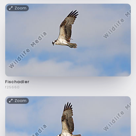
Zoom
Fischadler
f25660
Zoom