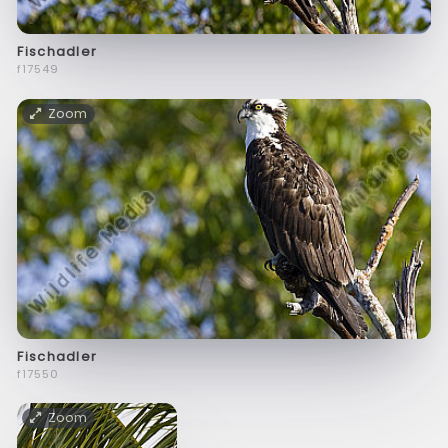
Fischadler
f17549
Zoom
Fischadler
f17550
Zoom