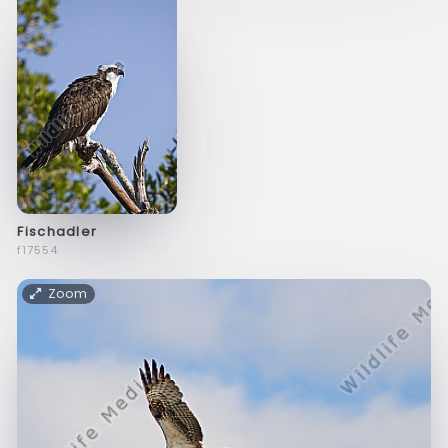
Fischadler
f17554
Zoom