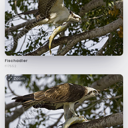
Fischadler
f17552
Zoom