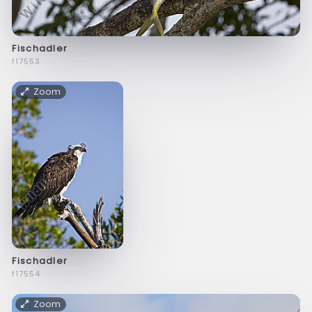
Fischadler
f17553
Zoom
Fischadler
f17554
Zoom