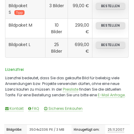
Bildpaket
3 Bilder
99,00 €
BESTELLEN
S
Tipp
Bildpaket M
10
299,00
BESTELLEN
Bilder
€
Bildpaket L
25
699,00
BESTELLEN
Bilder
€
Lizenzfrei
Lizenzfrei bedeutet, dass Sie das gekaufte Bild für beliebig viele
Anwendungen bzw. Projekte verwenden dürfen, ohne eine neue
Lizenz kaufen zu müssen. In der
Preisliste
finden Sie die aktuellen
Tarife. Für eine Bestellung senden Sie uns bitte eine
E-Mail Anfrage
.
Kontakt
FAQ
Sicheres Einkaufen
3504x2336 PX / 3 MB
25.11.2007
Bildgröße:
Hinzugefügt am: