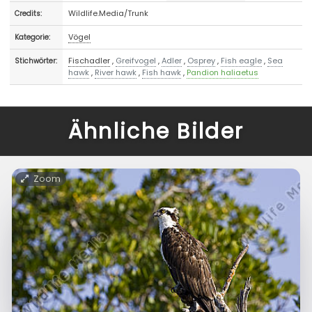
Wildlife.Media/Trunk
Credits:
Vögel
Kategorie:
Fischadler
,
Greifvogel
,
Adler
,
Osprey
,
Fish eagle
,
Sea
Stichwörter:
hawk
,
River hawk
,
Fish hawk
,
Pandion haliaetus
Ähnliche Bilder
Zoom