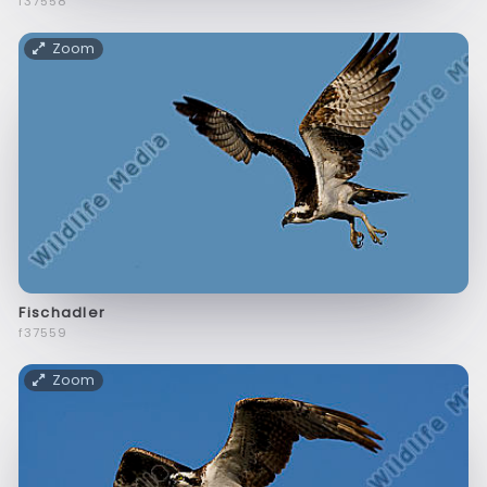
f37558
Zoom
Fischadler
f37559
Zoom