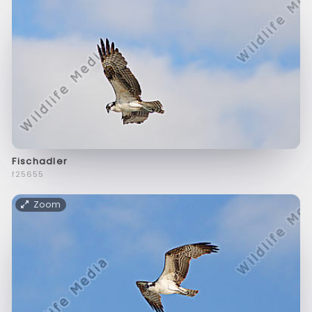
Fischadler
f25655
Zoom