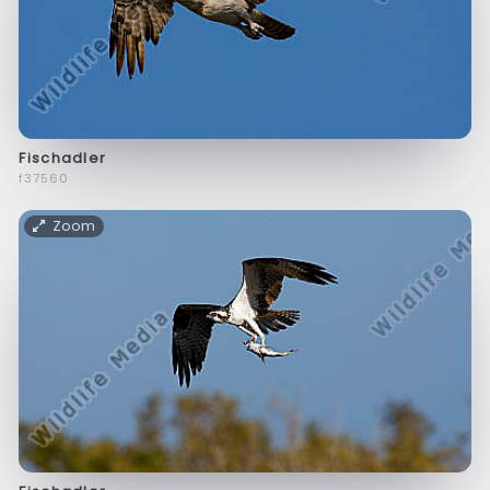
Fischadler
f37560
Zoom