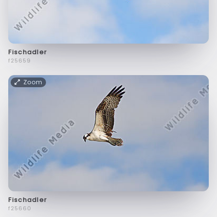
Fischadler
f25659
Zoom
Fischadler
f25660