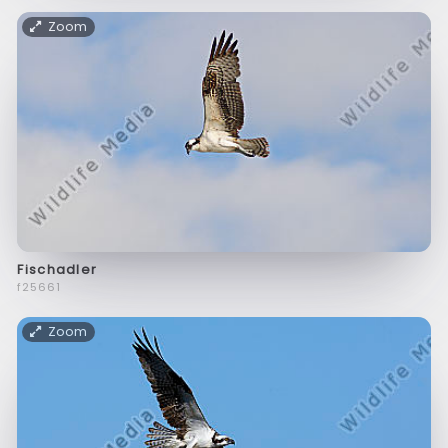
Zoom
Fischadler
f25661
Zoom