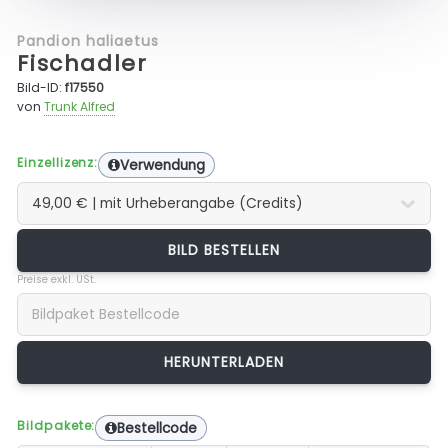
Pandion haliaetus
Fischadler
Bild-ID:
f17550
von
Trunk Alfred
Einzellizenz:
Verwendung
BILD BESTELLEN
Preise exkl. USt.
Bildpakete:
Bestellcode