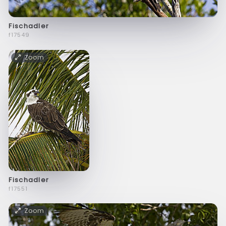
Fischadler
f17549
Zoom
Fischadler
f17551
Zoom