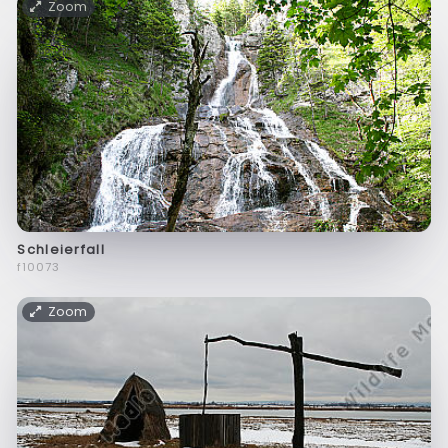
Zoom
Schleierfall
f10073
Zoom