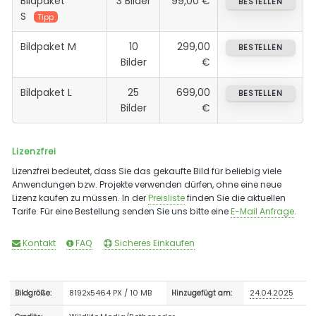
Bildpaket
3 Bilder
99,00 €
BESTELLEN
S
Tipp
Bildpaket M
10
299,00
BESTELLEN
Bilder
€
Bildpaket L
25
699,00
BESTELLEN
Bilder
€
Lizenzfrei
Lizenzfrei bedeutet, dass Sie das gekaufte Bild für beliebig viele
Anwendungen bzw. Projekte verwenden dürfen, ohne eine neue
Lizenz kaufen zu müssen. In der
Preisliste
finden Sie die aktuellen
Tarife. Für eine Bestellung senden Sie uns bitte eine
E-Mail Anfrage
.
Kontakt
FAQ
Sicheres Einkaufen
8192x5464 PX / 10 MB
24.04.2025
Bildgröße:
Hinzugefügt am: