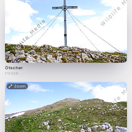
Ötscher
f10068
Zoom