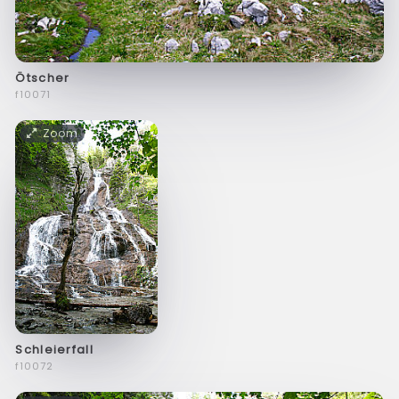
Ötscher
f10071
Zoom
Schleierfall
f10072