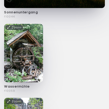
Sonnenuntergang
f10044
Zoom
Wassermühle
f10059
Zoom