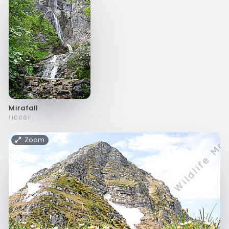
Mirafall
f10061
Zoom