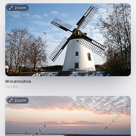
Zoom
Windmühle
f10199
Zoom