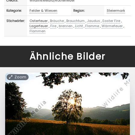
Wildlife.Media/Rotheneder
Credits:
Felder & Wiesen
Steiermark
Kategorie:
Region:
Osterfeuer
,
Bräuche
,
Brauchtum
,
Jaudus
,
Easter Fire
,
Stichwörter:
Lagerfeuer
,
Fire
,
brennen
,
Licht
,
Flamme
,
Wärmefeuer
,
Flammen
Ähnliche Bilder
Zoom