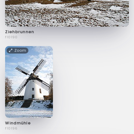
Ziehbrunnen
f10190
Zoom
Windmühle
f10196