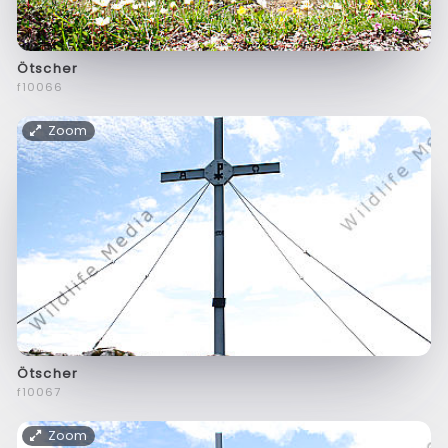
Ötscher
f10066
Zoom
Ötscher
f10067
Zoom