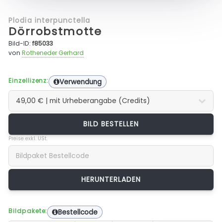
Plodia interpunctella
Dörrobstmotte
Bild-ID:
f85033
von
Rotheneder Gerhard
Einzellizenz:
Verwendung
BILD BESTELLEN
Preise exkl. USt.
Bildpakete:
Bestellcode