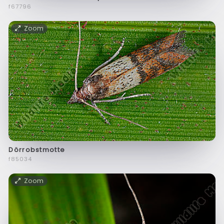
f67796
Zoom
Dörrobstmotte
f85034
Zoom