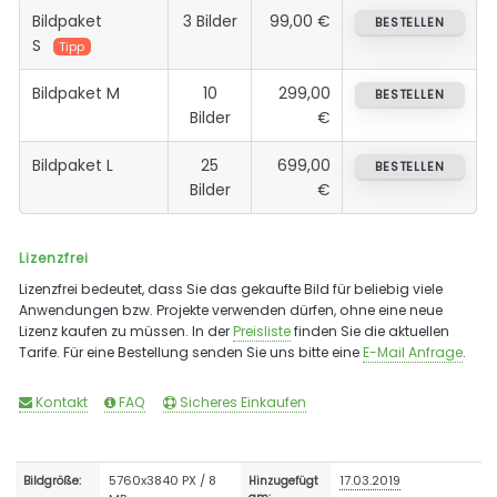
Bildpaket
3 Bilder
99,00 €
BESTELLEN
S
Tipp
Bildpaket M
10
299,00
BESTELLEN
Bilder
€
Bildpaket L
25
699,00
BESTELLEN
Bilder
€
Lizenzfrei
Lizenzfrei bedeutet, dass Sie das gekaufte Bild für beliebig viele
Anwendungen bzw. Projekte verwenden dürfen, ohne eine neue
Lizenz kaufen zu müssen. In der
Preisliste
finden Sie die aktuellen
Tarife. Für eine Bestellung senden Sie uns bitte eine
E-Mail Anfrage
.
Kontakt
FAQ
Sicheres Einkaufen
5760x3840 PX / 8
17.03.2019
Bildgröße:
Hinzugefügt