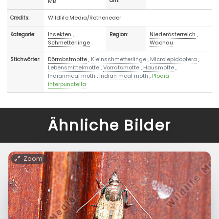
MB
am:
Wildlife.Media/Rotheneder
Credits:
Insekten
,
Niederösterreich
,
Kategorie:
Region:
Schmetterlinge
Wachau
Dörrobstmotte
,
Kleinschmetterlinge
,
Microlepidoptera
,
Stichwörter:
Lebensmittelmotte
,
Vorratsmotte
,
Hausmotte
,
Indianmeal moth
,
Indian meal moth
,
Plodia
interpunctella
Ähnliche Bilder
Zoom