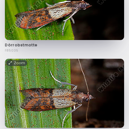
Dörrobstmotte
f85035
Zoom