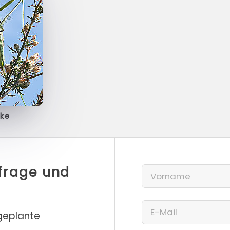
ke
nfrage und
 geplante