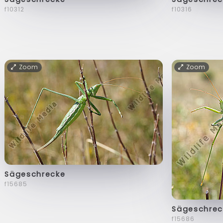
f10312
f10316
Zoom
Zoom
Sägeschrecke
f15685
Sägeschrec
f15686