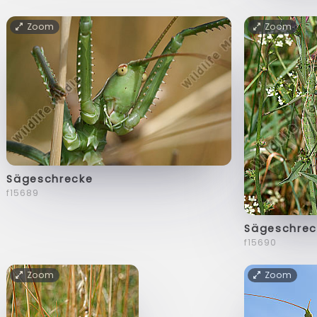
Zoom
Zoom
Sägeschrecke
f15689
Sägeschrec
f15690
Zoom
Zoom