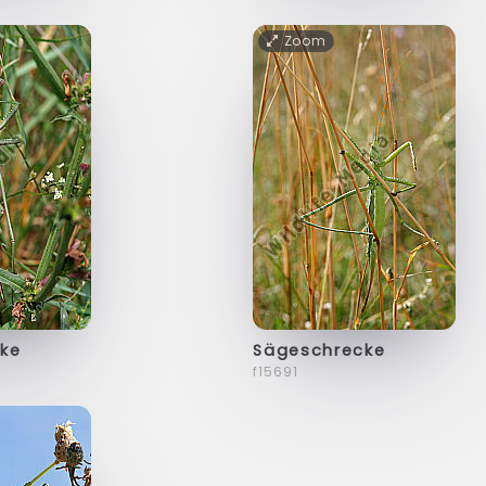
Zoom
ke
Sägeschrecke
f15691