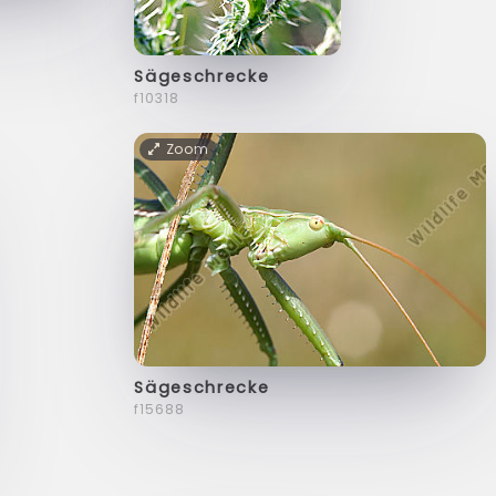
Sägeschrecke
f10318
Zoom
Sägeschrecke
f15688