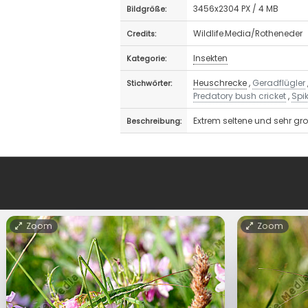
3456x2304 PX / 4 MB
Bildgröße:
Wildlife.Media/Rotheneder
Credits:
Insekten
Kategorie:
Heuschrecke
,
Geradflügler
Stichwörter:
Predatory bush cricket
,
Spi
Extrem seltene und sehr gr
Beschreibung:
Zoom
Zoom