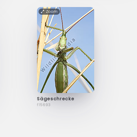
Zoom
Sägeschrecke
f15693