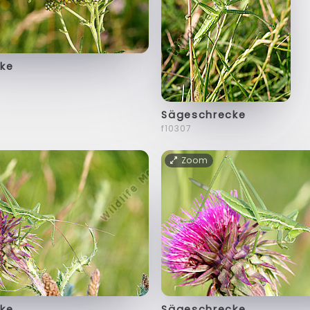
ke
Sägeschrecke
f10307
Zoom
ke
Sägeschrecke