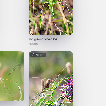
Sägeschrecke
f10310
Zoom