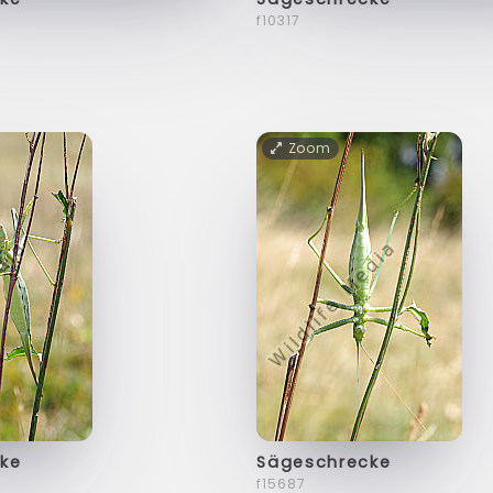
f10317
Zoom
ke
Sägeschrecke
f15687