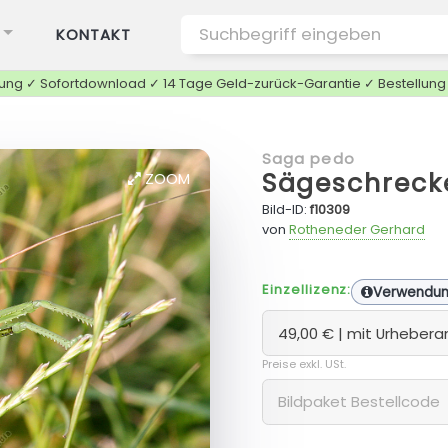
KONTAKT
tung ✓ Sofortdownload ✓ 14 Tage Geld-zurück-Garantie ✓ Bestellun
Saga pedo
Sägeschreck
ZOOM
Bild-ID:
f10309
von
Rotheneder Gerhard
Einzellizenz:
Verwendu
Preise exkl. USt.