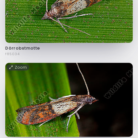
Dörrobstmotte
f85034
Zoom