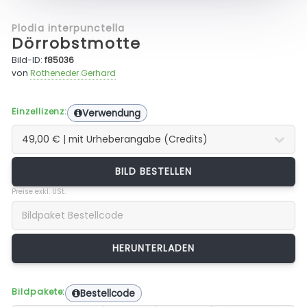
Plodia interpunctella
Dörrobstmotte
Bild-ID:
f85036
von
Rotheneder Gerhard
Einzellizenz:
Verwendung
BILD BESTELLEN
Preise exkl. USt.
Bildpakete:
Bestellcode