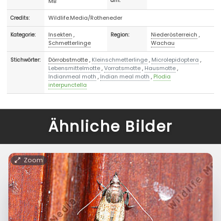
MB
am:
Wildlife.Media/Rotheneder
Credits:
Insekten
,
Niederösterreich
,
Kategorie:
Region:
Schmetterlinge
Wachau
Dörrobstmotte
,
Kleinschmetterlinge
,
Microlepidoptera
,
Stichwörter:
Lebensmittelmotte
,
Vorratsmotte
,
Hausmotte
,
Indianmeal moth
,
Indian meal moth
,
Plodia
interpunctella
Ähnliche Bilder
Zoom