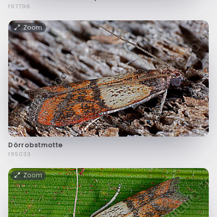
f67796
Zoom
Dörrobstmotte
f85033
Zoom