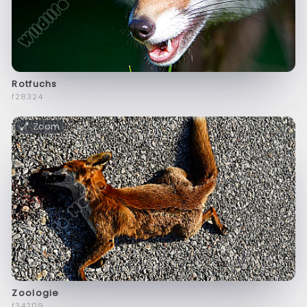
Rotfuchs
f28324
Zoom
Zoologie
f34209