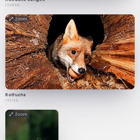
f34856
Zoom
Rotfuchs
f35155
Zoom