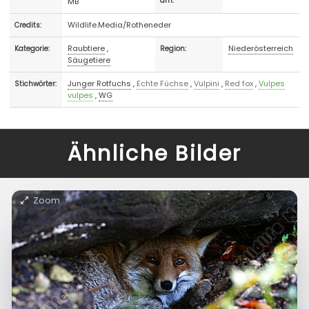
MB
am:
Wildlife.Media/Rotheneder
Credits:
Raubtiere
,
Niederösterreich
Kategorie:
Region:
Säugetiere
Junger Rotfuchs
,
Echte Füchse
,
Vulpini
,
Red fox
,
Vulpes
Stichwörter:
vulpes
,
WG
Ähnliche Bilder
Zoom