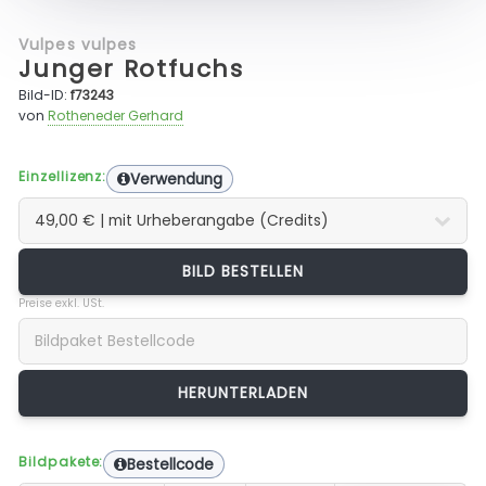
Vulpes vulpes
Junger Rotfuchs
Bild-ID:
f73243
von
Rotheneder Gerhard
Einzellizenz:
Verwendung
BILD BESTELLEN
Preise exkl. USt.
Bildpakete:
Bestellcode