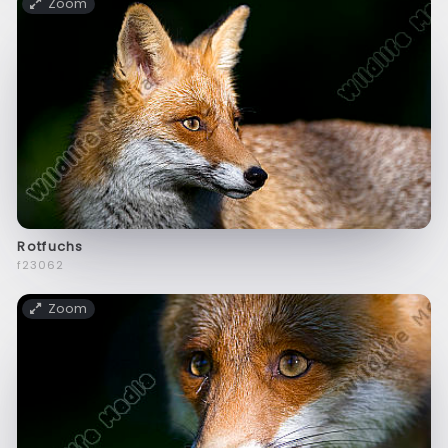
Zoom
Rotfuchs
f23062
Zoom