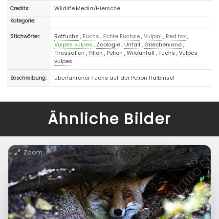
Wildlife.Media/Hiersche
Credits:
Kategorie:
Rotfuchs
,
Fuchs
,
Echte Füchse
,
Vulpini
,
Red fox
,
Stichwörter:
Vulpes vulpes
,
Zoologie
,
Unfall
,
Griechenland
,
Thessalien
,
Pilion
,
Pelion
,
Wildunfall
,
Fuchs
,
Vulpes
vulpes
überfahrener Fuchs auf der Pelion Halbinsel
Beschreibung:
Ähnliche Bilder
Zoom