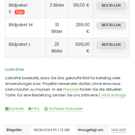
Bildpaket
3 Bilder
99,00 €
BESTELLEN
S
Tipp
Bildpaket M
10
299,00
BESTELLEN
Bilder
€
Bildpaket L
25
699,00
BESTELLEN
Bilder
€
Lizenzfrei
Lizenzfrei bedeutet, dass Sie das gekaufte Bild für beliebig viele
Anwendungen bzw. Projekte verwenden dürfen, ohne eine neue
Lizenz kaufen zu müssen. In der
Preisliste
finden Sie die aktuellen
Tarife. Für eine Bestellung senden Sie uns bitte eine
E-Mail Anfrage
.
Kontakt
FAQ
Sicheres Einkaufen
4928x3264 PX / 13 MB
14.12.2011
Bildgröße:
Hinzugefügt am: