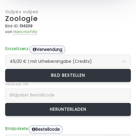
Vulpes vulpes
Zoologie
Bild-ID:
f34209
von
Hiersche Fritz
Einzellizenz:
Verwendung
BILD BESTELLEN
Preise exkl. USt.
Bildpakete:
Bestellcode