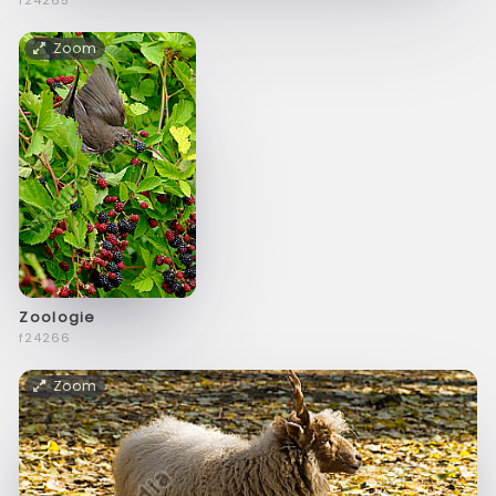
f24265
Zoom
Zoologie
f24266
Zoom