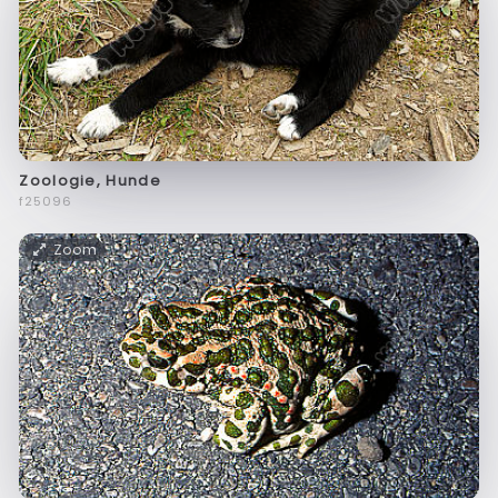
Zoologie, Hunde
f25096
Zoom