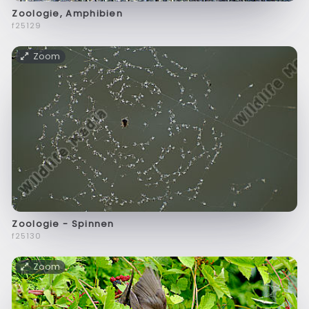
Zoologie, Amphibien
f25129
Zoom
Zoologie - Spinnen
f25130
Zoom