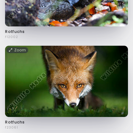
Rotfuchs
f12002
Zoom
Rotfuchs
f23061