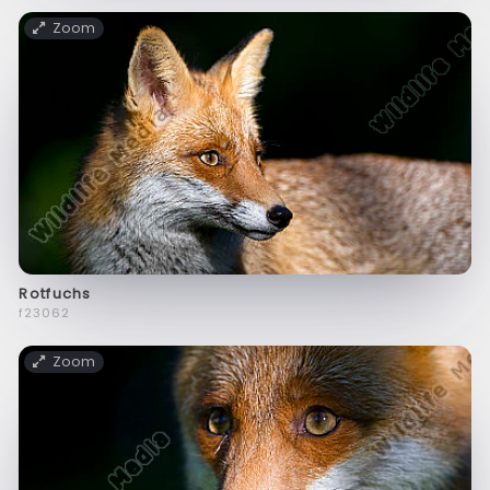
Zoom
Rotfuchs
f23062
Zoom