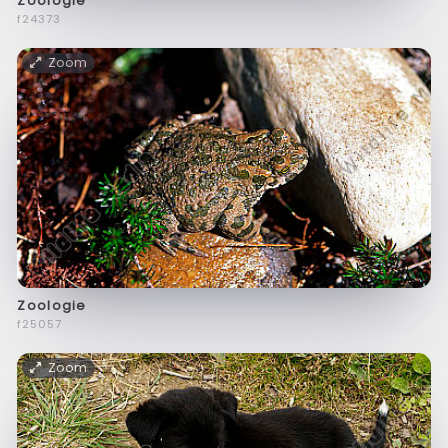
Zoologie
f24373
Zoom
Zoologie
f25057
Zoom