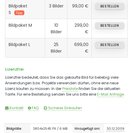
Bildpaket
3 Bilder
99,00 €
BESTELLEN
S
Tipp
Bildpaket M
10
299,00
BESTELLEN
Bilder
€
Bildpaket L
25
699,00
BESTELLEN
Bilder
€
Lizenzfrei
Lizenzfrei bedeutet, dass Sie das gekaufte Bild für beliebig viele
Anwendungen bzw. Projekte verwenden dürfen, ohne eine neue
Lizenz kaufen zu müssen. In der
Preisliste
finden Sie die aktuellen
Tarife. Für eine Bestellung senden Sie uns bitte eine
E-Mail Anfrage
.
Kontakt
FAQ
Sicheres Einkaufen
3804x2545 PX / 6 MB
30.12.2009
Bildgröße:
Hinzugefügt am: