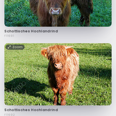
Schottisches Hochlandrind
f11691
Zoom
Schottisches Hochlandrind
f11692