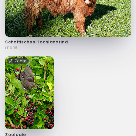
Schottisches Hochlandrind
f11695
Zoom
Zoologie