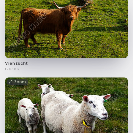
Viehzucht
f26386
Zoom