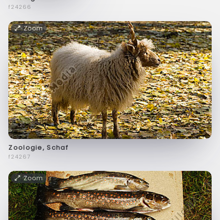
f24266
Zoom
Zoologie, Schaf
f24267
Zoom