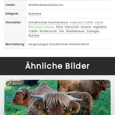
Wildlife.Media/Hiersche
Credits:
Nutztiere
Kategorie:
Schottisches Hochlandrind
,
Highland Cattle
,
Kyloe
,
Stichwörter:
Bos taurus taurus
,
Rind
,
Viehzucht
,
Austria
,
Highland
Cattle
,
Rinderzucht
,
Tier
,
Wiederkäuer
,
Zoologie
,
Nutztier
langhaariges Schottisches Hochlandrind
Beschreibung:
Ähnliche Bilder
Zoom