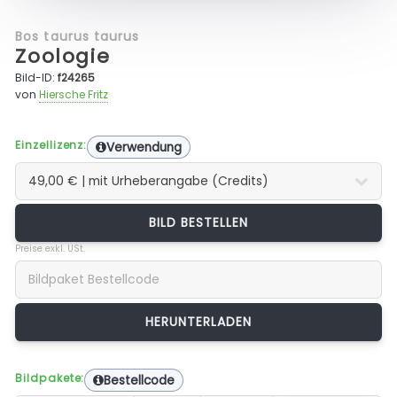
Bos taurus taurus
Zoologie
Bild-ID:
f24265
von
Hiersche Fritz
Einzellizenz:
Verwendung
BILD BESTELLEN
Preise exkl. USt.
Bildpakete:
Bestellcode