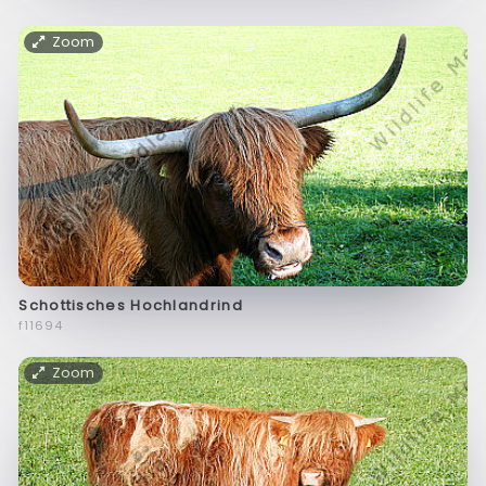
Zoom
Schottisches Hochlandrind
f11694
Zoom