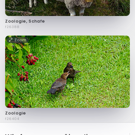
Zoologie, Schafe
f26388
Zoom
Zoologie
f26404