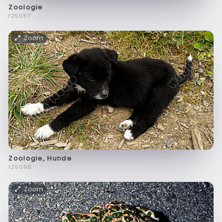
Zoologie
f25057
Zoom
Zoologie, Hunde
f25096
Zoom