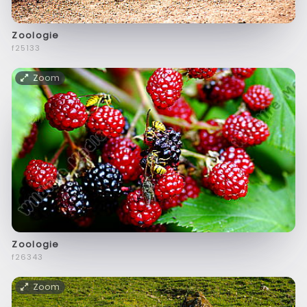
Zoologie
f25133
Zoom
Zoologie
f26343
Zoom