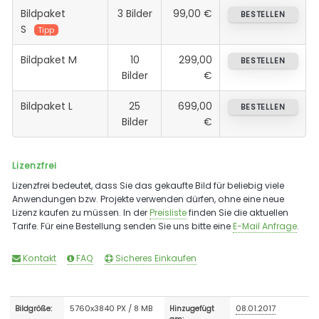
Bildpaket
3 Bilder
99,00 €
BESTELLEN
S
Tipp
Bildpaket M
10
299,00
BESTELLEN
Bilder
€
Bildpaket L
25
699,00
BESTELLEN
Bilder
€
Lizenzfrei
Lizenzfrei bedeutet, dass Sie das gekaufte Bild für beliebig viele
Anwendungen bzw. Projekte verwenden dürfen, ohne eine neue
Lizenz kaufen zu müssen. In der
Preisliste
finden Sie die aktuellen
Tarife. Für eine Bestellung senden Sie uns bitte eine
E-Mail Anfrage
.
Kontakt
FAQ
Sicheres Einkaufen
5760x3840 PX / 8 MB
08.01.2017
Bildgröße:
Hinzugefügt