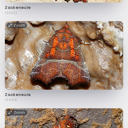
Zackeneule
f30012
Zoom
Zackeneule
f34159
Zoom