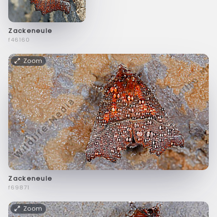
Zackeneule
f46160
Zoom
Zackeneule
f69871
Zoom