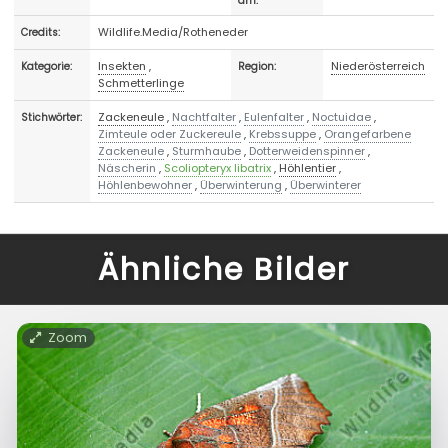
am:
Wildlife.Media/Rotheneder
Credits:
Insekten
,
Niederösterreich
Kategorie:
Region:
Schmetterlinge
Zackeneule
,
Nachtfalter
,
Eulenfalter
,
Noctuidae
,
Stichwörter:
Zimteule oder Zuckereule
,
Krebssuppe
,
Orangefarbene
Zackeneule
,
Sturmhaube
,
Dotterweidenspinner
,
Näscherin
,
Scoliopteryx libatrix
,
Höhlentier
,
Höhlenbewohner
,
Überwinterung
,
Überwinterer
Ähnliche Bilder
Zoom