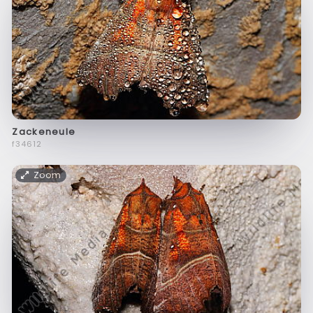
Zackeneule
f34612
Zoom