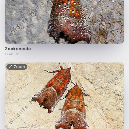
Zackeneule
f24859
Zoom