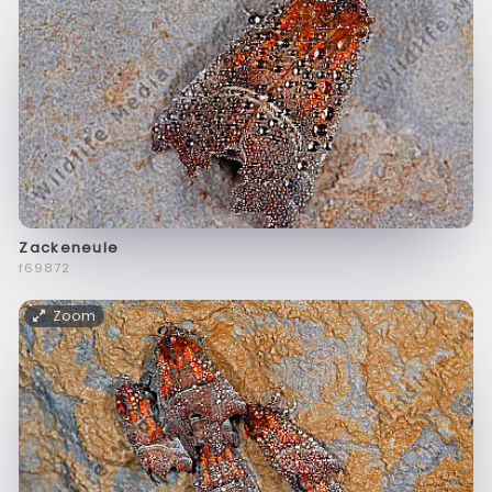
Zackeneule
f69872
Zoom