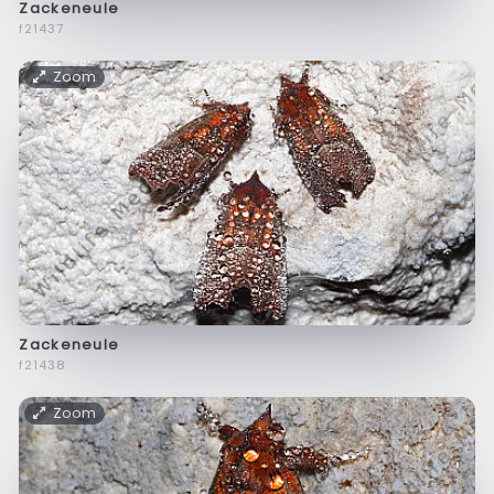
Zackeneule
f21437
Zoom
Zackeneule
f21438
Zoom