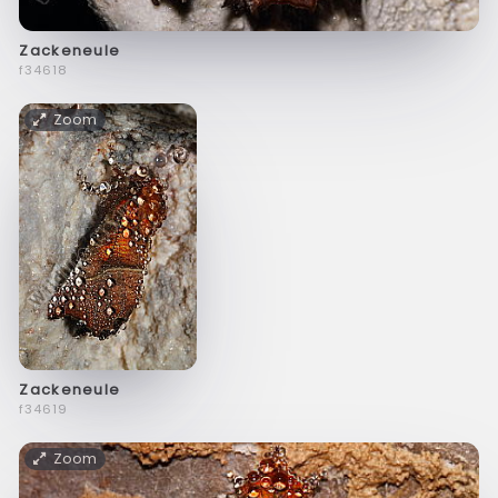
Zackeneule
f34618
Zoom
Zackeneule
f34619
Zoom