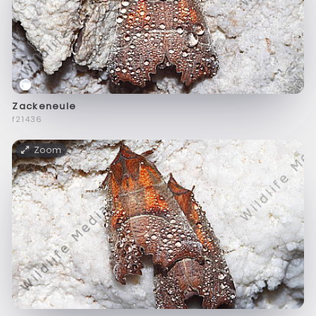
Zackeneule
f21436
Zoom