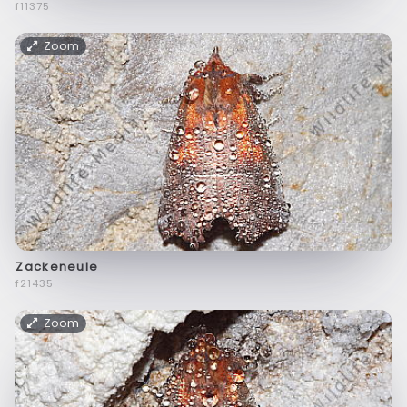
f11375
Zoom
Zackeneule
f21435
Zoom