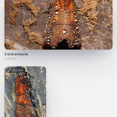
Zackeneule
f34620
Zoom