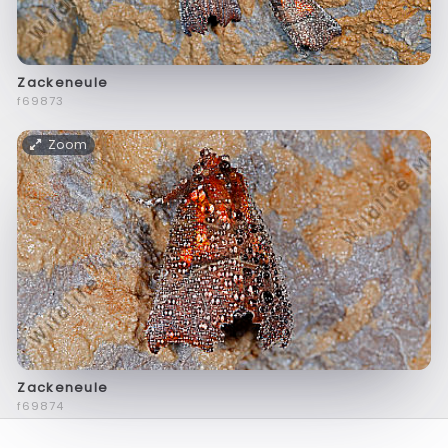
Zackeneule
f69873
Zoom
Zackeneule
f69874