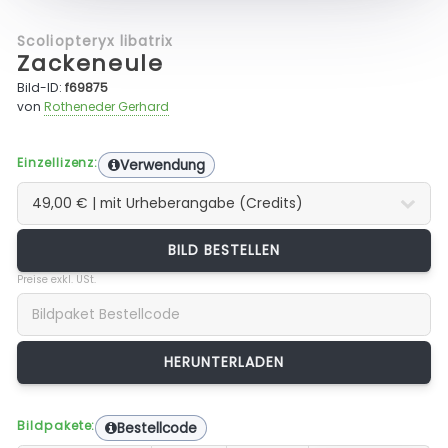
Scoliopteryx libatrix
Zackeneule
Bild-ID:
f69875
von
Rotheneder Gerhard
Einzellizenz:
Verwendung
BILD BESTELLEN
Preise exkl. USt.
Bildpakete:
Bestellcode