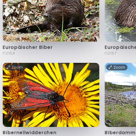
Europäischer Biber
Europäische
f12154
f12157
Zoom
Zoom
Bibernellwidderchen
Biberdamm