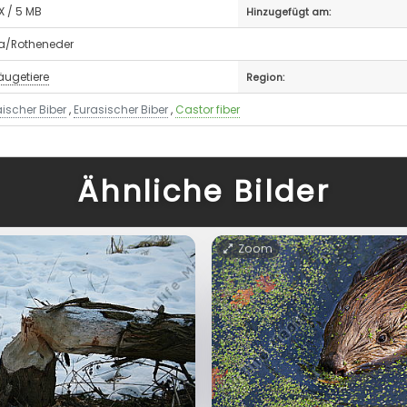
X / 5 MB
Hinzugefügt am:
ia/Rotheneder
äugetiere
Region:
ischer Biber
,
Eurasischer Biber
,
Castor fiber
Ähnliche Bilder
Zoom