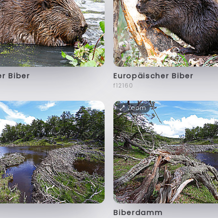
r Biber
Europäischer Biber
f12160
Zoom
Biberdamm