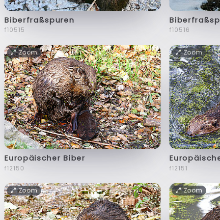
Biberfraßspuren
Biberfraßs
f10515
f10516
Zoom
Zoom
Europäischer Biber
Europäische
f12150
f12151
Zoom
Zoom