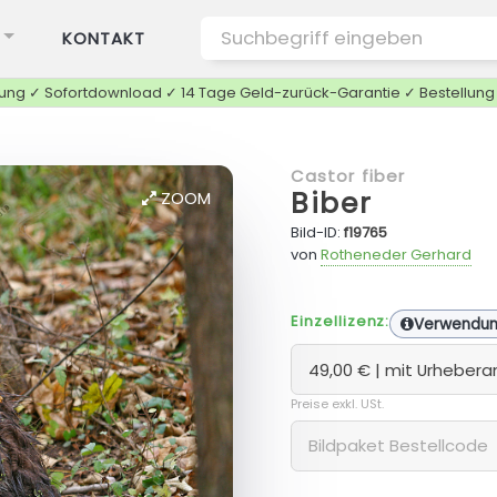
KONTAKT
tung ✓ Sofortdownload ✓ 14 Tage Geld-zurück-Garantie ✓ Bestellun
Castor fiber
Biber
ZOOM
Bild-ID:
f19765
von
Rotheneder Gerhard
Einzellizenz:
Verwendu
Preise exkl. USt.