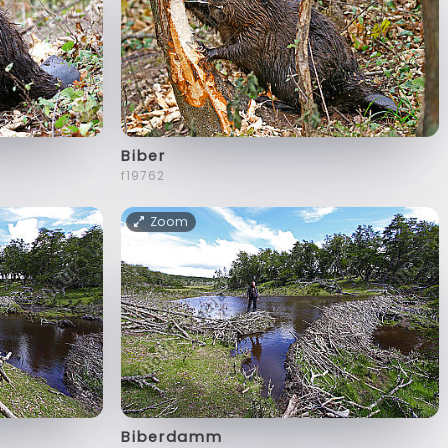
Biber
f19762
Zoom
Biberdamm