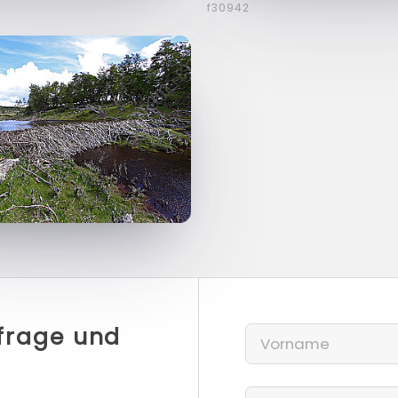
f30942
nfrage und