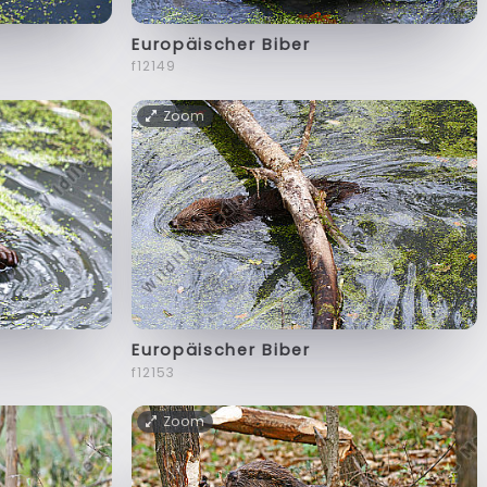
Europäischer Biber
f12149
Zoom
Europäischer Biber
f12153
Zoom