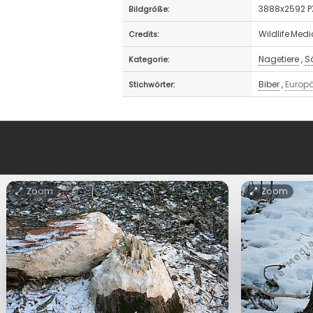
3888x2592 P
Bildgröße:
Wildlife.Med
Credits:
Nagetiere
,
S
Kategorie:
Biber
,
Europä
Stichwörter:
Zoom
Zoom