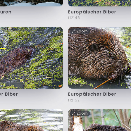
puren
Europäischer Biber
f12148
Zoom
r Biber
Europäischer Biber
f12152
Zoom