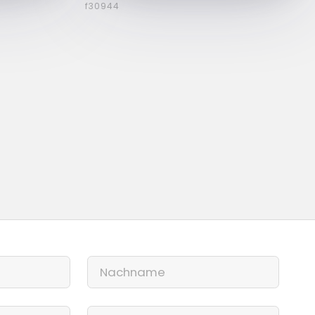
f30944