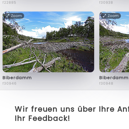
f22885
f30938
Zoom
Zoom
Biberdamm
Biberdamm
f30946
f30948
Wir freuen uns über Ihre A
Ihr Feedback!