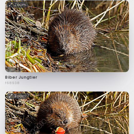
Zoom
Biber Jungtier
f68938
Zoom