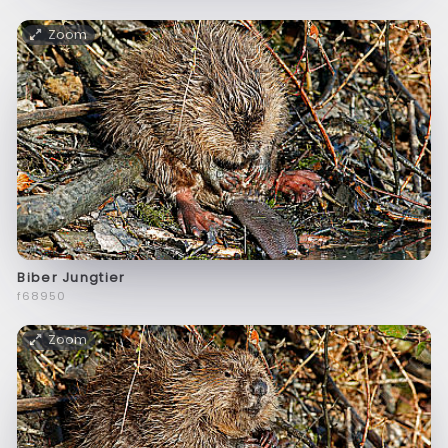
Zoom
Biber Jungtier
f68950
Zoom