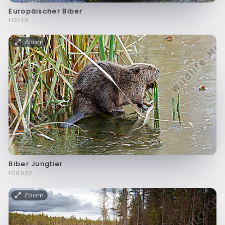
Europäischer Biber
f12149
Zoom
Biber Jungtier
f68932
Zoom