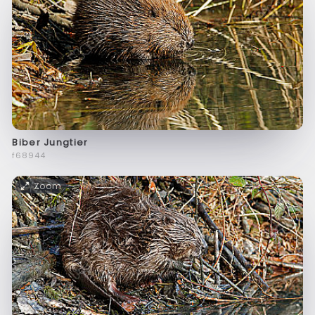
Biber Jungtier
f68944
Zoom