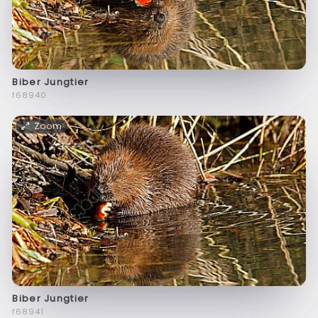
Biber Jungtier
f68940
Zoom
Biber Jungtier
f68941