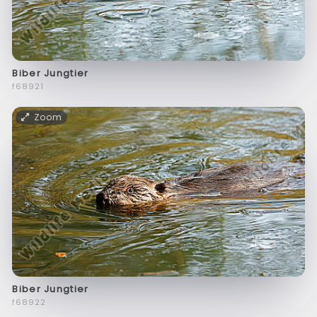
Biber Jungtier
f68921
Zoom
Biber Jungtier
f68922