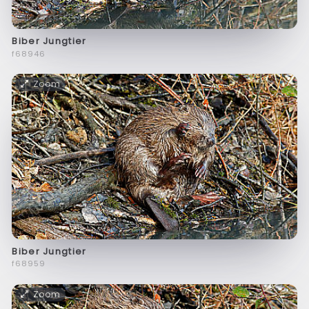
Biber Jungtier
f68946
Zoom
Biber Jungtier
f68959
Zoom