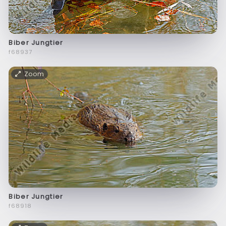
Biber Jungtier
f68937
Zoom
Biber Jungtier
f68918