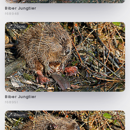
Biber Jungtier
f68948
Zoom
Biber Jungtier
f68951
Zoom