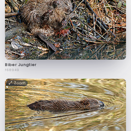
Biber Jungtier
f68949
Zoom