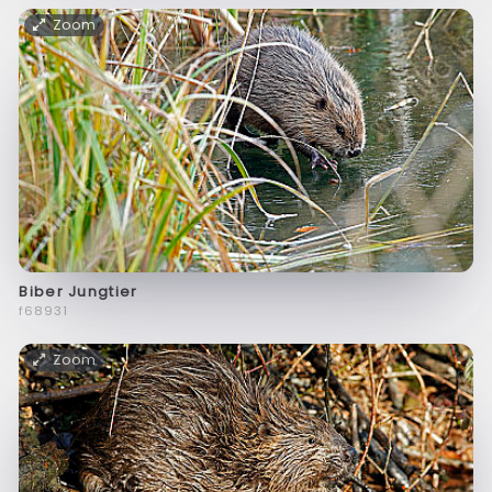
Zoom
Biber Jungtier
f68931
Zoom