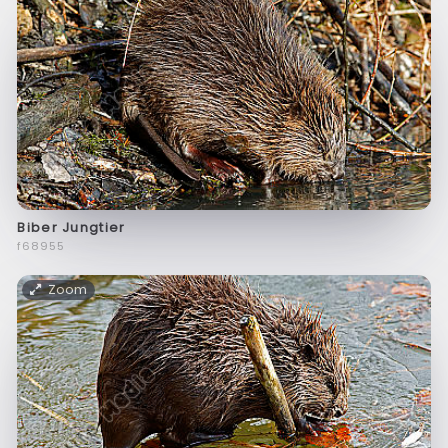
Biber Jungtier
f68955
Zoom