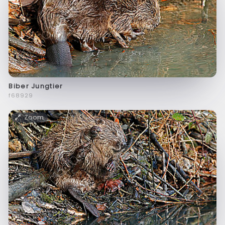
Biber Jungtier
f68929
Zoom