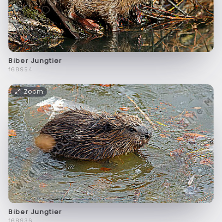
Biber Jungtier
f68954
Zoom
Biber Jungtier
f68936