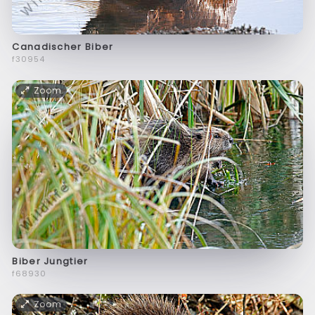
Canadischer Biber
f30954
Zoom
Biber Jungtier
f68930
Zoom