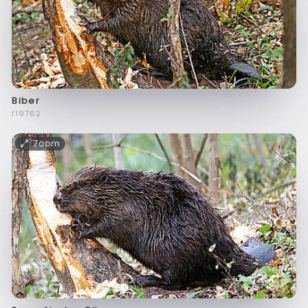
Biber
f19762
Zoom