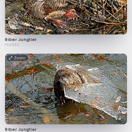
Biber Jungtier
f68953
Zoom
Biber Jungtier