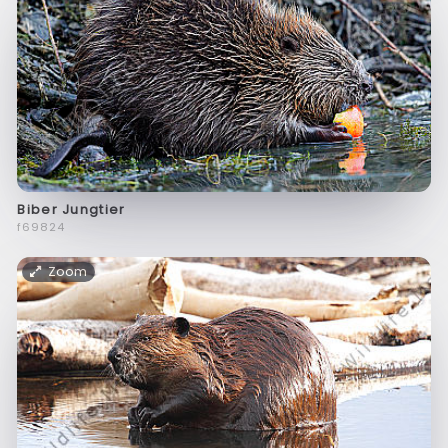
Biber Jungtier
f69824
Zoom