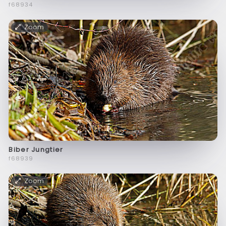
f68934
Zoom
Biber Jungtier
f68939
Zoom