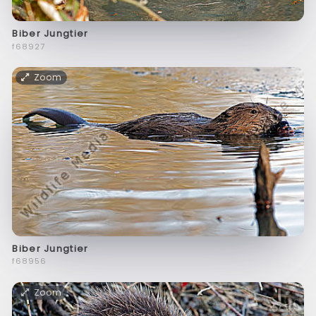
Biber Jungtier
f68927
Zoom
Biber Jungtier
f68956
Zoom