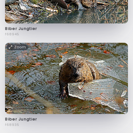
Biber Jungtier
f68945
Zoom
Biber Jungtier
f68935