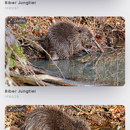
Biber Jungtier
f68947
Zoom
Biber Jungtier
f68926
Zoom