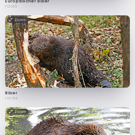
Europäischer Biber
f12160
Zoom
Biber
f19765
Zoom