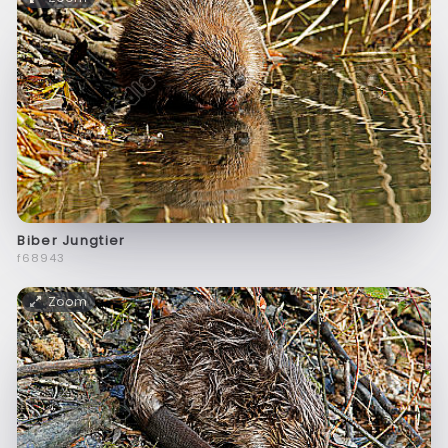
Biber Jungtier
f68943
Zoom