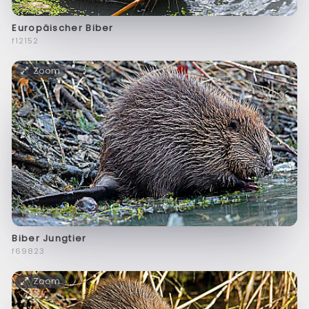
Europäischer Biber
f12152
Zoom
Biber Jungtier
f69823
Zoom