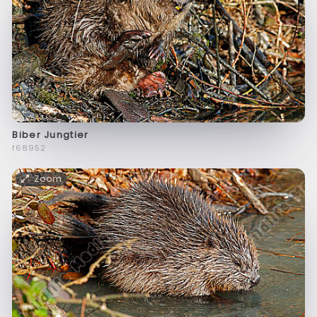
Biber Jungtier
f68952
Zoom