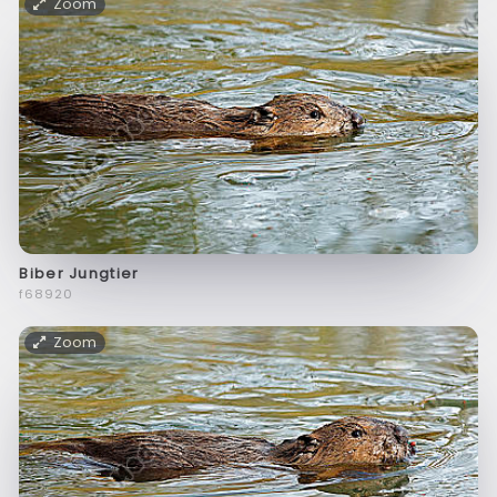
Zoom
Biber Jungtier
f68920
Zoom