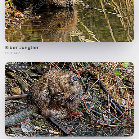
Biber Jungtier
f68942
Zoom