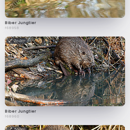
Biber Jungtier
f68958
Zoom
Biber Jungtier
f68960
Zoom