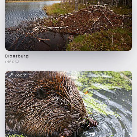
Biberburg
f46053
Zoom