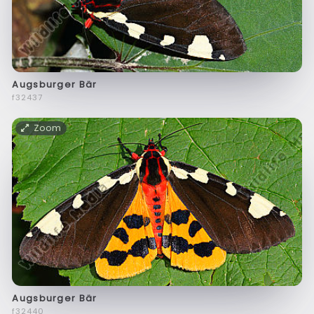
Augsburger Bär
f32437
Zoom
Augsburger Bär
f32440