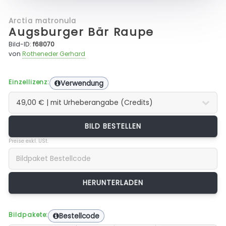
Arctia matronula
Augsburger Bär Raupe
Bild-ID:
f68070
von
Rotheneder Gerhard
Einzellizenz:
Verwendung
BILD BESTELLEN
Preise exkl. USt.
Bildpakete:
Bestellcode