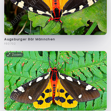
Augsburger Bär Männchen
f60702
Zoom