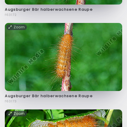
Augsburger Bär halberwachsene Raupe
f63172
Zoom
Augsburger Bär halberwachsene Raupe
f63173
Zoom