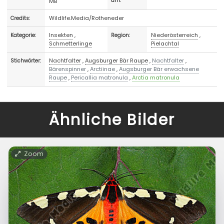
MB
am:
Wildlife.Media/Rotheneder
Credits:
Insekten
,
Niederösterreich
,
Kategorie:
Region:
Schmetterlinge
Pielachtal
Nachtfalter
,
Augsburger Bär Raupe
,
Nachtfalter
,
Stichwörter:
Bärenspinner
,
Arctiinae
,
Augsburger Bär erwachsene
Raupe
,
Pericallia matronula
,
Arctia matronula
Ähnliche Bilder
Zoom