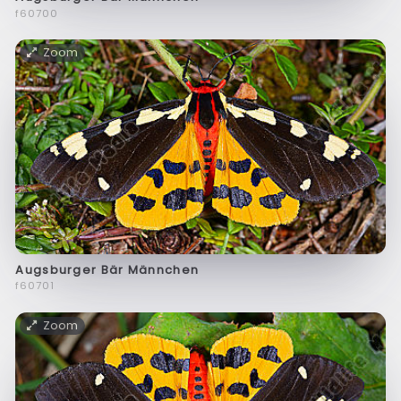
f60700
Zoom
Augsburger Bär Männchen
f60701
Zoom