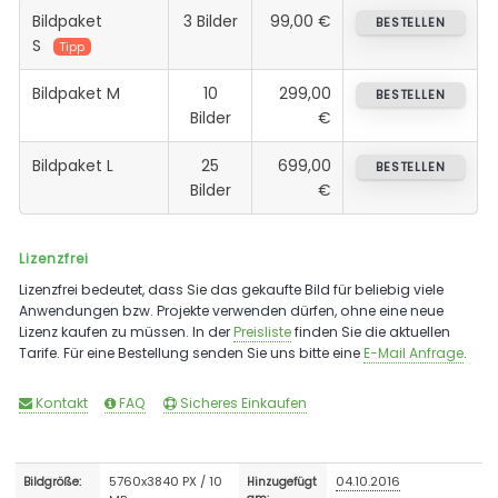
Bildpaket
3 Bilder
99,00 €
BESTELLEN
S
Tipp
Bildpaket M
10
299,00
BESTELLEN
Bilder
€
Bildpaket L
25
699,00
BESTELLEN
Bilder
€
Lizenzfrei
Lizenzfrei bedeutet, dass Sie das gekaufte Bild für beliebig viele
Anwendungen bzw. Projekte verwenden dürfen, ohne eine neue
Lizenz kaufen zu müssen. In der
Preisliste
finden Sie die aktuellen
Tarife. Für eine Bestellung senden Sie uns bitte eine
E-Mail Anfrage
.
Kontakt
FAQ
Sicheres Einkaufen
5760x3840 PX / 10
04.10.2016
Bildgröße:
Hinzugefügt