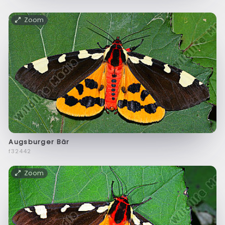
Zoom
Augsburger Bär
f32442
Zoom