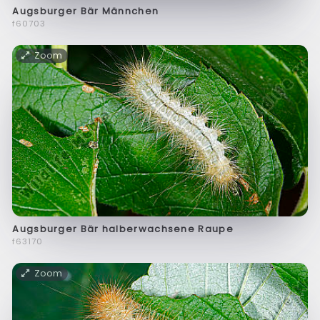
Augsburger Bär Männchen
f60703
Zoom
Augsburger Bär halberwachsene Raupe
f63170
Zoom