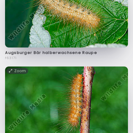
Augsburger Bär halberwachsene Raupe
f63171
Zoom