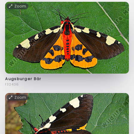
Zoom
Augsburger Bär
f32436
Zoom