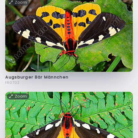
Zoom
Augsburger Bär Männchen
f60702
Zoom