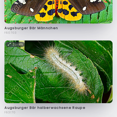
Augsburger Bär Männchen
f60703
Zoom
Augsburger Bär halberwachsene Raupe
f63170