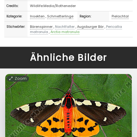
Wildlife.Media/Rotheneder
Credits:
Insekten
,
Schmetterlinge
Pielachtal
Kategorie:
Region:
Bärenspinner
,
Nachtfalter
,
Augsburger Bär
,
Pericallia
Stichwörter:
matronula
,
Arctia matronula
Ähnliche Bilder
Zoom