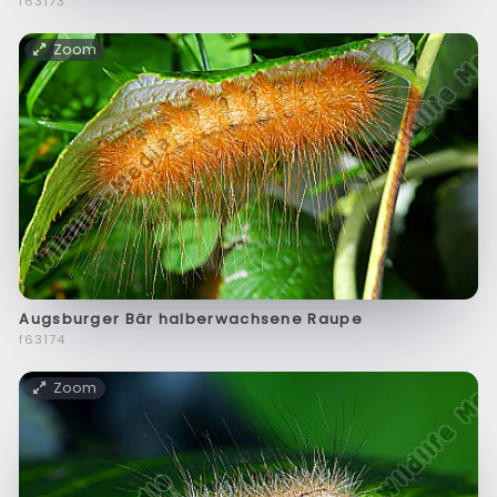
f63173
Zoom
Augsburger Bär halberwachsene Raupe
f63174
Zoom