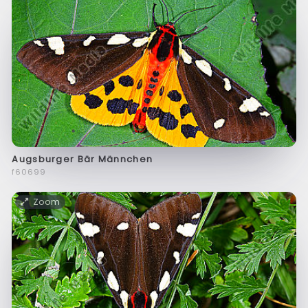
Augsburger Bär Männchen
f60699
Zoom