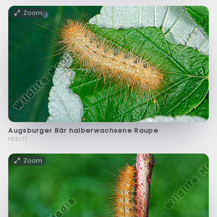
Zoom
Augsburger Bär halberwachsene Raupe
f63171
Zoom