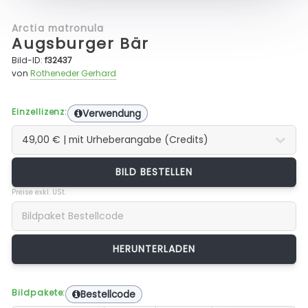
Arctia matronula
Augsburger Bär
Bild-ID:
f32437
von
Rotheneder Gerhard
Einzellizenz:
Verwendung
BILD BESTELLEN
Preise exkl. USt.
Bildpakete:
Bestellcode