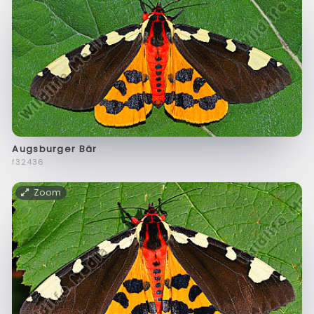
Augsburger Bär
f32436
Zoom