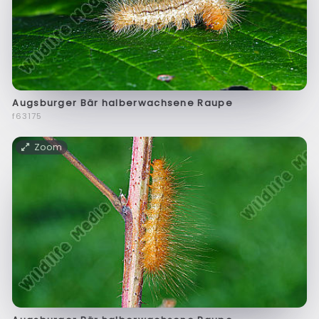
Augsburger Bär halberwachsene Raupe
f63175
Zoom