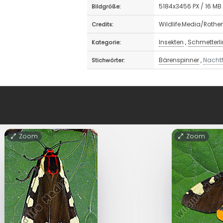
5184x3456 PX / 16 MB
Bildgröße:
Wildlife.Media/Rothe
Credits:
Insekten
,
Schmetterl
Kategorie:
Bärenspinner
,
Nachtf
Stichwörter:
Zoom
Zoom