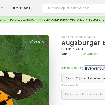
KONTAKT
tung ✓ Sofortdownload ✓ 14 Tage Geld-zurück-Garantie ✓ Bestellun
Arctia matronula
Augsburger 
ZOOM
Bild-ID:
f32434
von
Rotheneder Gerhard
Einzellizenz:
Verwendu
Preise exkl. USt.