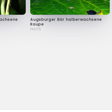
wachsene
Augsburger Bär halberwachsene
Raupe
f63175