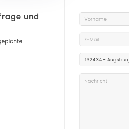
nfrage und
 geplante