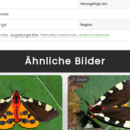
Hinzugefügt am:
neder
inge
Region:
alter
,
Augsburger Bär
,
Pericallia matronula
,
Arctia matronula
Ähnliche Bilder
Zoom