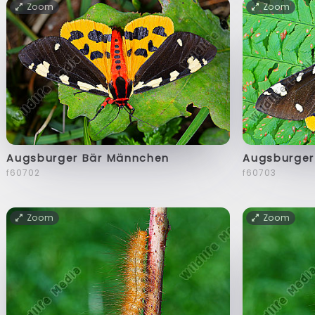
Zoom
Zoom
Augsburger Bär Männchen
Augsburger
f60702
f60703
Zoom
Zoom