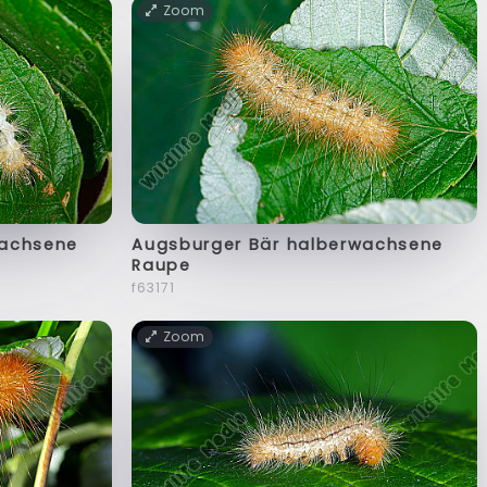
Zoom
wachsene
Augsburger Bär halberwachsene
Raupe
f63171
Zoom