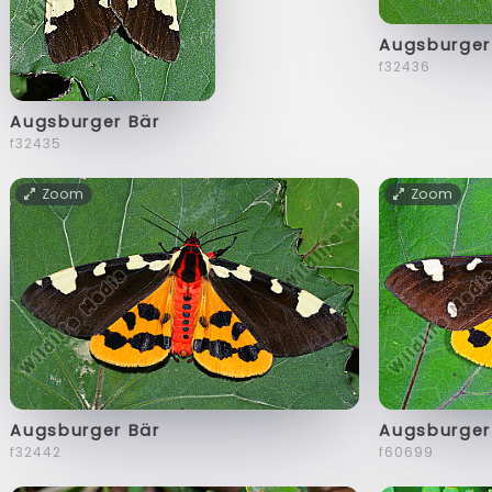
Augsburger
f32436
Augsburger Bär
f32435
Zoom
Zoom
Augsburger Bär
Augsburger
f32442
f60699