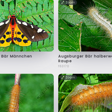
Zoom
 Bär Männchen
Augsburger Bär halber
Raupe
f63170
Zoom