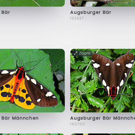
 Bär
Augsburger Bär
f32437
Zoom
 Bär Männchen
Augsburger Bär Männch
f60700