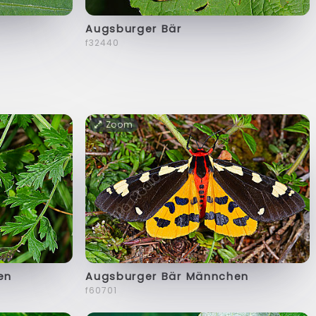
Augsburger Bär
f32440
Zoom
en
Augsburger Bär Männchen
f60701