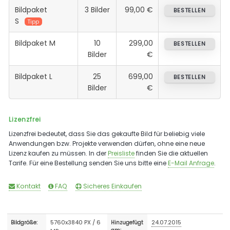
Bildpaket
3 Bilder
99,00 €
BESTELLEN
S
Tipp
Bildpaket M
10
299,00
BESTELLEN
Bilder
€
Bildpaket L
25
699,00
BESTELLEN
Bilder
€
Lizenzfrei
Lizenzfrei bedeutet, dass Sie das gekaufte Bild für beliebig viele
Anwendungen bzw. Projekte verwenden dürfen, ohne eine neue
Lizenz kaufen zu müssen. In der
Preisliste
finden Sie die aktuellen
Tarife. Für eine Bestellung senden Sie uns bitte eine
E-Mail Anfrage
.
Kontakt
FAQ
Sicheres Einkaufen
5760x3840 PX / 6
24.07.2015
Bildgröße:
Hinzugefügt