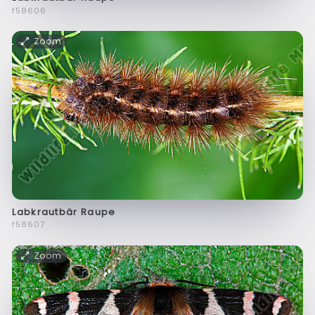
f58606
Zoom
Labkrautbär Raupe
f58607
Zoom