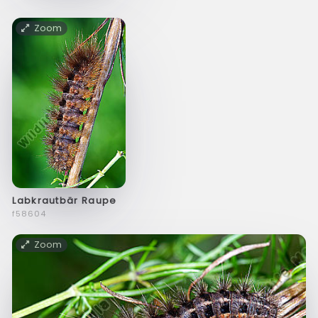
Zoom
Labkrautbär Raupe
f58604
Zoom