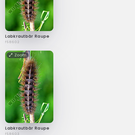
Labkrautbär Raupe
f58602
Zoom
Labkrautbär Raupe
f58603