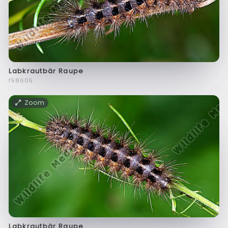
Labkrautbär Raupe
f58605
Zoom
Labkrautbär Raupe