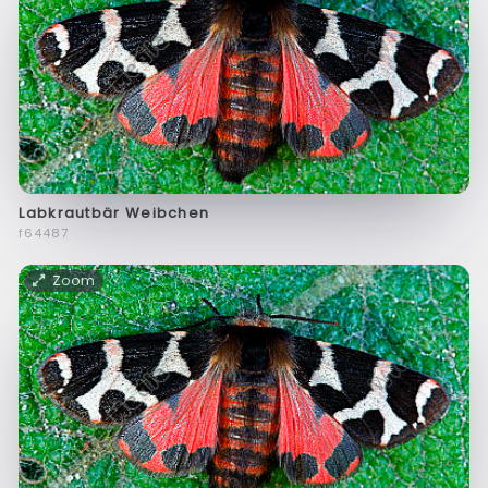
Labkrautbär Weibchen
f64487
Zoom