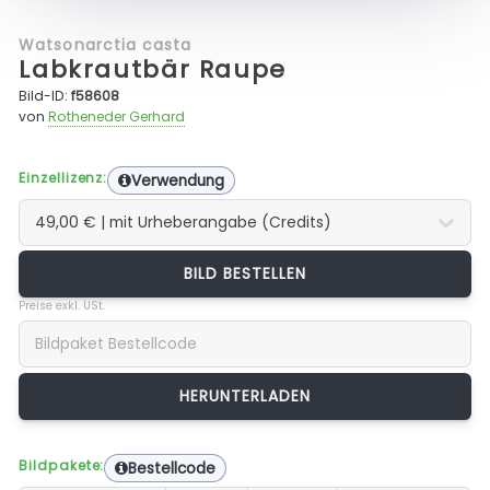
Watsonarctia casta
Labkrautbär Raupe
Bild-ID:
f58608
von
Rotheneder Gerhard
Einzellizenz:
Verwendung
BILD BESTELLEN
Preise exkl. USt.
Bildpakete:
Bestellcode