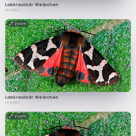
Labkrautbär Weibchen
f64482
Zoom
Labkrautbär Weibchen
f64483
Zoom