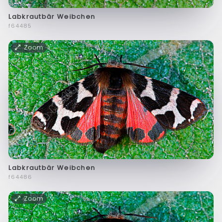
Labkrautbär Weibchen
f64485
Zoom
Labkrautbär Weibchen
f64486
Zoom