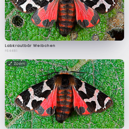
Labkrautbär Weibchen
f64481
Zoom