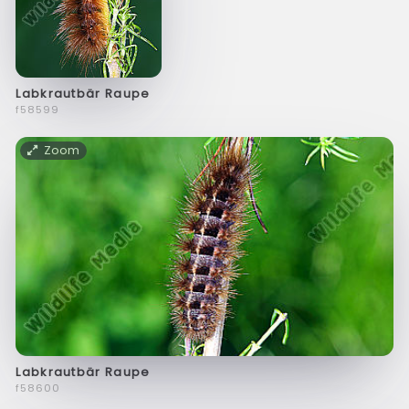
Labkrautbär Raupe
f58599
Zoom
Labkrautbär Raupe
f58600