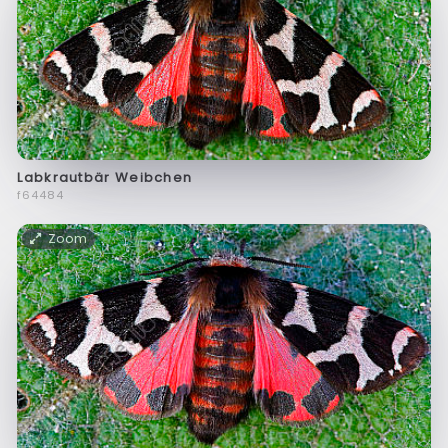
Labkrautbär Weibchen
f64484
Zoom