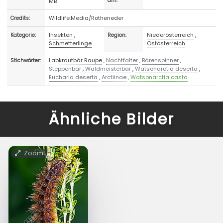
MB
am:
Wildlife.Media/Rotheneder
Credits:
Insekten
,
Niederösterreich
,
Kategorie:
Region:
Schmetterlinge
Ostösterreich
Labkrautbär Raupe
,
Nachtfalter
,
Bärenspinner
,
Stichwörter:
Steppenbär
,
Waldmeisterbär
,
Watsonarctia deserta
,
Eucharia deserta
,
Arctiinae
,
Watsonarctia casta
Ähnliche Bilder
Zoom