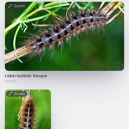
Zoom
Labkrautbär Raupe
f58601
Zoom