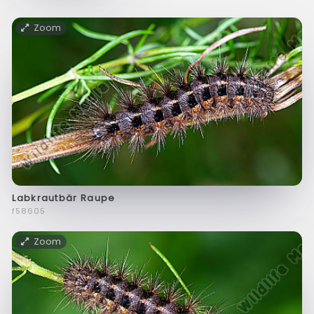
Zoom
Labkrautbär Raupe
f58605
Zoom