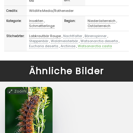
MB
am:
Wildlife.Media/Rotheneder
Credits:
Insekten
,
Niederösterreich
,
Kategorie:
Region:
Schmetterlinge
Ostösterreich
Labkrautbär Raupe
,
Nachtfalter
,
Bärenspinner
,
Stichwörter:
Steppenbär
,
Waldmeisterbär
,
Watsonarctia deserta
,
Eucharia deserta
,
Arctiinae
,
Watsonarctia casta
Ähnliche Bilder
Zoom