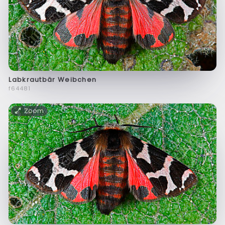
Labkrautbär Weibchen
f64481
Zoom