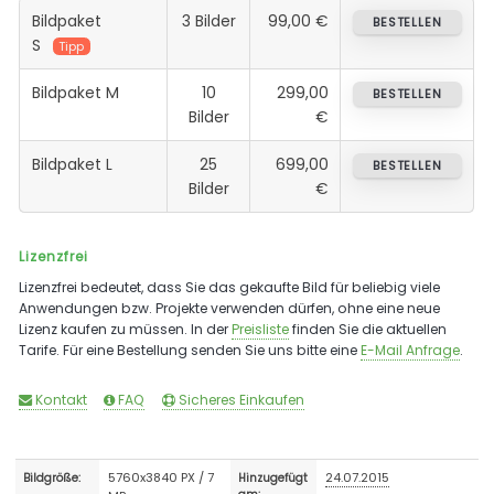
Bildpaket
3 Bilder
99,00 €
BESTELLEN
S
Tipp
Bildpaket M
10
299,00
BESTELLEN
Bilder
€
Bildpaket L
25
699,00
BESTELLEN
Bilder
€
Lizenzfrei
Lizenzfrei bedeutet, dass Sie das gekaufte Bild für beliebig viele
Anwendungen bzw. Projekte verwenden dürfen, ohne eine neue
Lizenz kaufen zu müssen. In der
Preisliste
finden Sie die aktuellen
Tarife. Für eine Bestellung senden Sie uns bitte eine
E-Mail Anfrage
.
Kontakt
FAQ
Sicheres Einkaufen
5760x3840 PX / 7
24.07.2015
Bildgröße:
Hinzugefügt