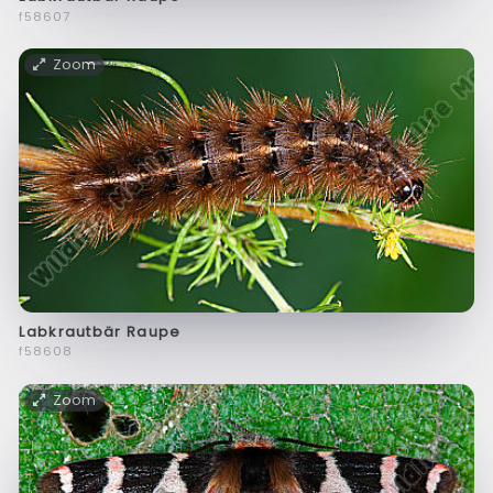
f58607
Zoom
Labkrautbär Raupe
f58608
Zoom