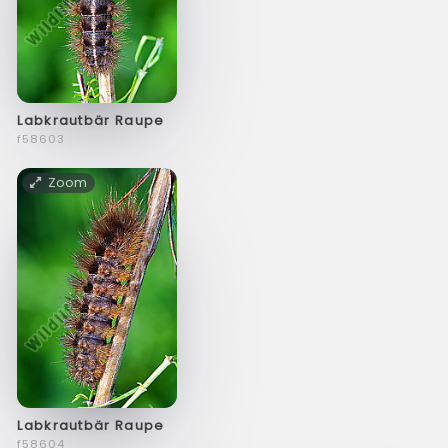
Labkrautbär Raupe
f58603
Zoom
Labkrautbär Raupe
f58604