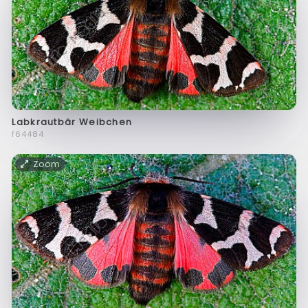
Labkrautbär Weibchen
f64484
Zoom