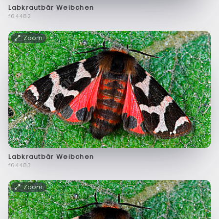
Labkrautbär Weibchen
f64482
Zoom
Labkrautbär Weibchen
f64483
Zoom