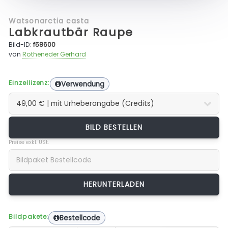
Watsonarctia casta
Labkrautbär Raupe
Bild-ID:
f58600
von
Rotheneder Gerhard
Einzellizenz:
Verwendung
BILD BESTELLEN
Preise exkl. USt.
Bildpakete:
Bestellcode