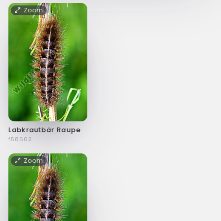
Zoom
Labkrautbär Raupe
f58602
Zoom