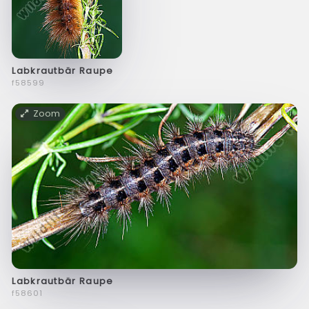
Labkrautbär Raupe
f58599
Zoom
Labkrautbär Raupe
f58601