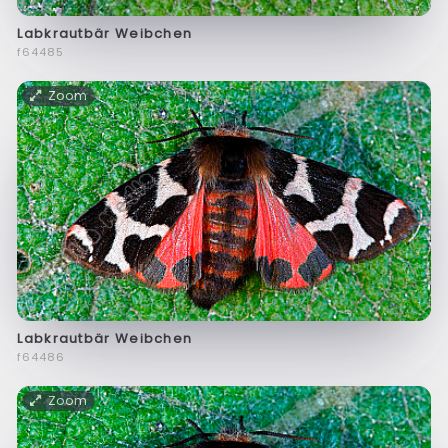
Labkrautbär Weibchen
f64485
Zoom
Labkrautbär Weibchen
f64486
Zoom