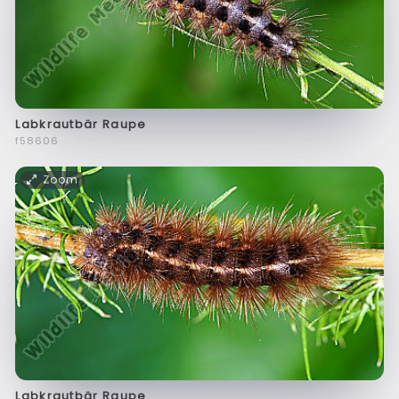
Labkrautbär Raupe
f58606
Zoom
Labkrautbär Raupe