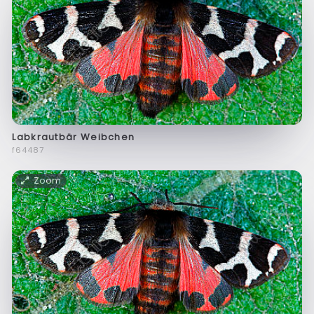
Labkrautbär Weibchen
f64487
Zoom