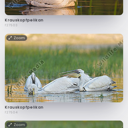
Krauskopfpelikan
f27503
Zoom
Krauskopfpelikan
f27504
Zoom