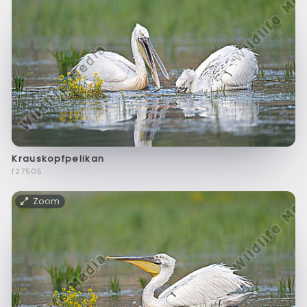
Krauskopfpelikan
f27505
Zoom