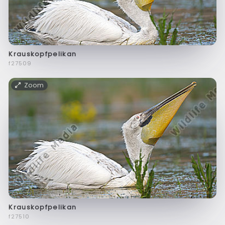
Krauskopfpelikan
f27509
Zoom
Krauskopfpelikan
f27510