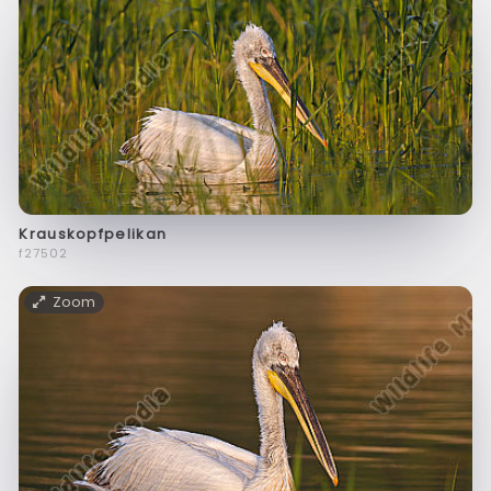
Krauskopfpelikan
f27502
Zoom