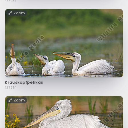
f27513
Zoom
Krauskopfpelikan
f27514
Zoom