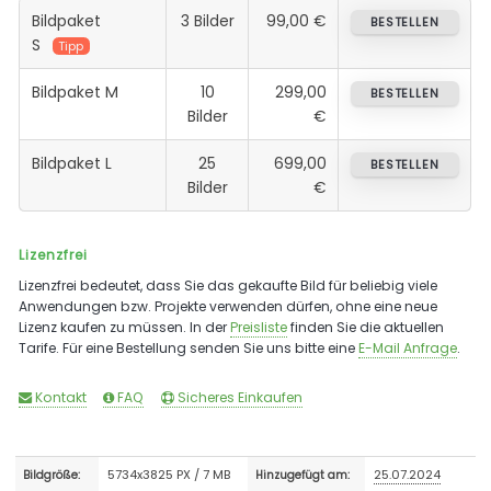
Bildpaket
3 Bilder
99,00 €
BESTELLEN
S
Tipp
Bildpaket M
10
299,00
BESTELLEN
Bilder
€
Bildpaket L
25
699,00
BESTELLEN
Bilder
€
Lizenzfrei
Lizenzfrei bedeutet, dass Sie das gekaufte Bild für beliebig viele
Anwendungen bzw. Projekte verwenden dürfen, ohne eine neue
Lizenz kaufen zu müssen. In der
Preisliste
finden Sie die aktuellen
Tarife. Für eine Bestellung senden Sie uns bitte eine
E-Mail Anfrage
.
Kontakt
FAQ
Sicheres Einkaufen
5734x3825 PX / 7 MB
25.07.2024
Bildgröße:
Hinzugefügt am: