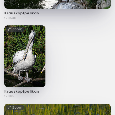
Krauskopfpelikan
f20536
Zoom
Krauskopfpelikan
f20651
Zoom