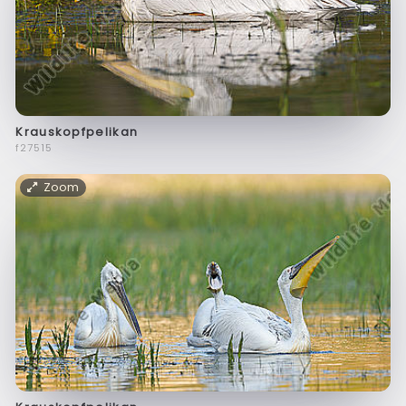
Krauskopfpelikan
f27515
Zoom