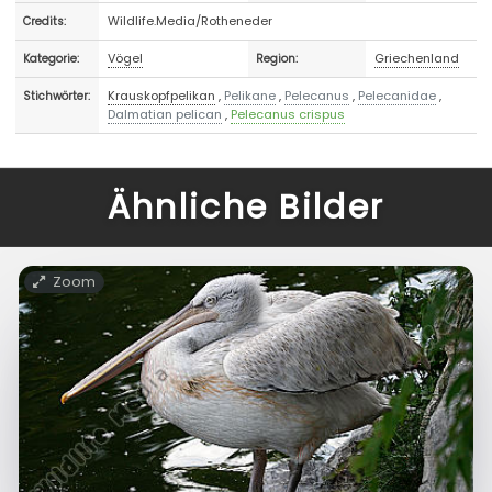
Wildlife.Media/Rotheneder
Credits:
Vögel
Griechenland
Kategorie:
Region:
Krauskopfpelikan
,
Pelikane
,
Pelecanus
,
Pelecanidae
,
Stichwörter:
Dalmatian pelican
,
Pelecanus crispus
Ähnliche Bilder
Zoom