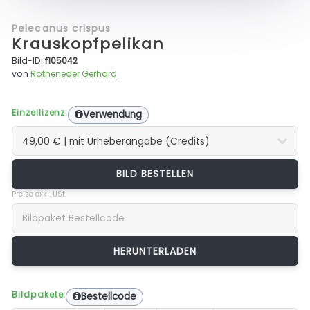
Pelecanus crispus
Krauskopfpelikan
Bild-ID:
f105042
von
Rotheneder Gerhard
Einzellizenz:
Verwendung
BILD BESTELLEN
Preise exkl. USt.
Bildpakete:
Bestellcode