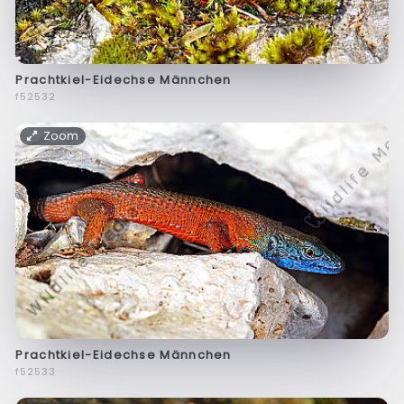
Prachtkiel-Eidechse Männchen
f52532
Zoom
Prachtkiel-Eidechse Männchen
f52533