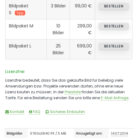
Bildpaket
3 Bilder
99,00 €
BESTELLEN
S
Tipp
Bildpaket M
10
299,00
BESTELLEN
Bilder
€
Bildpaket L
25
699,00
BESTELLEN
Bilder
€
Lizenzfrei
Lizenzfrei bedeutet, dass Sie das gekaufte Bild für beliebig viele
Anwendungen bzw. Projekte verwenden dürfen, ohne eine neue
Lizenz kaufen zu müssen. In der
Preisliste
finden Sie die aktuellen
Tarife. Für eine Bestellung senden Sie uns bitte eine
E-Mail Anfrage
.
Kontakt
FAQ
Sicheres Einkaufen
5760x3840 PX / 5 MB
14.07.2014
Bildgröße:
Hinzugefügt am: