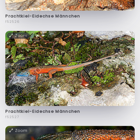
Prachtkiel-Eidechse Männchen
f52526
Zoom
Prachtkiel-Eidechse Männchen
f52527
Zoom