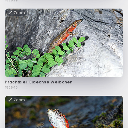
f52539
Zoom
Prachtkiel-Eidechse Weibchen
f52540
Zoom