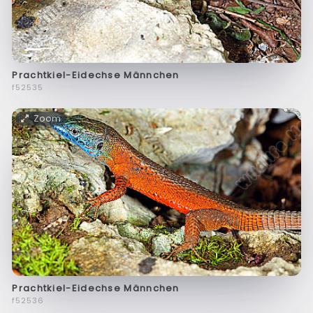
Prachtkiel-Eidechse Männchen
f52535
Zoom
Prachtkiel-Eidechse Männchen
f52536