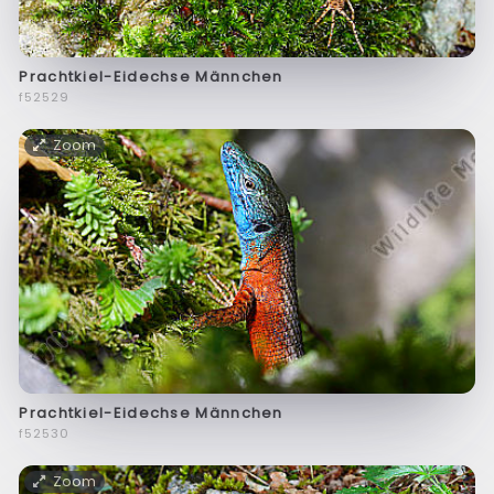
Prachtkiel-Eidechse Männchen
f52529
Zoom
Prachtkiel-Eidechse Männchen
f52530
Zoom