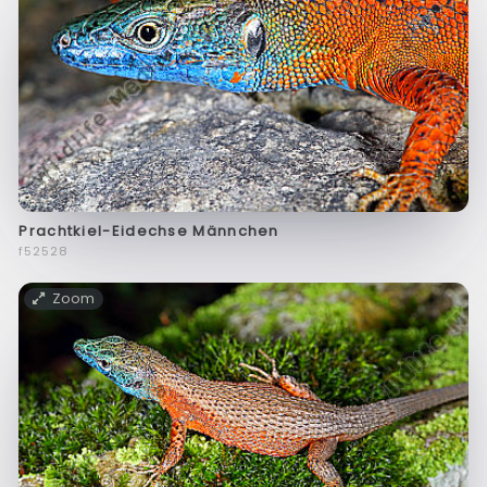
Prachtkiel-Eidechse Männchen
f52528
Zoom