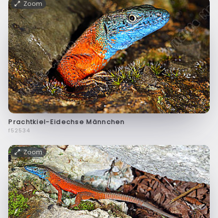
Zoom
Prachtkiel-Eidechse Männchen
f52534
Zoom