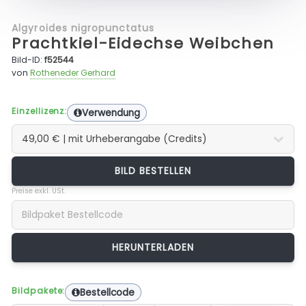
Algyroides nigropunctatus
Prachtkiel-Eidechse Weibchen
Bild-ID:
f52544
von
Rotheneder Gerhard
Einzellizenz:
Verwendung
BILD BESTELLEN
Preise exkl. USt.
Bildpakete:
Bestellcode