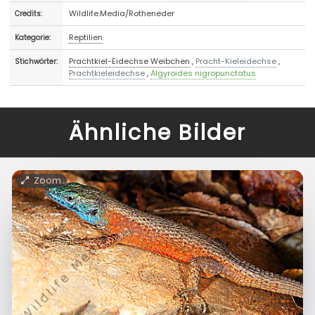
Wildlife.Media/Rotheneder
Credits:
Reptilien
Kategorie:
Prachtkiel-Eidechse Weibchen
,
Pracht-Kieleidechse
,
Stichwörter:
Prachtkieleidechse
,
Algyroides nigropunctatus
Ähnliche Bilder
Zoom