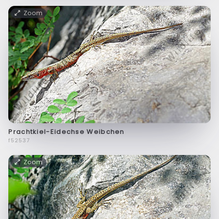
Zoom
Prachtkiel-Eidechse Weibchen
f52537
Zoom