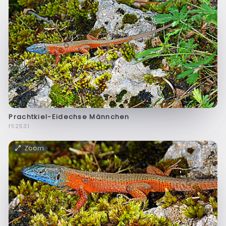
Prachtkiel-Eidechse Männchen
f52531
Zoom