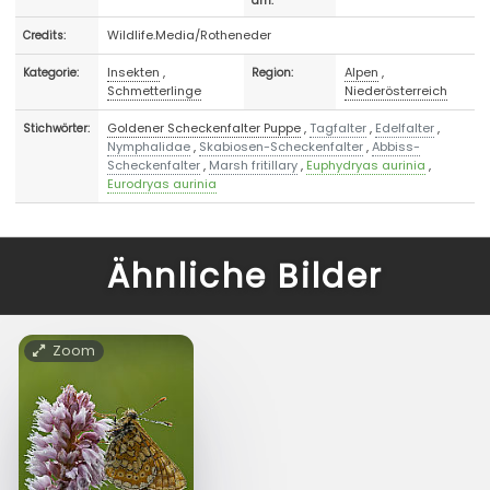
am:
Wildlife.Media/Rotheneder
Credits:
Insekten
,
Alpen
,
Kategorie:
Region:
Schmetterlinge
Niederösterreich
Goldener Scheckenfalter Puppe
,
Tagfalter
,
Edelfalter
,
Stichwörter:
Nymphalidae
,
Skabiosen-Scheckenfalter
,
Abbiss-
Scheckenfalter
,
Marsh fritillary
,
Euphydryas aurinia
,
Eurodryas aurinia
Ähnliche Bilder
Zoom