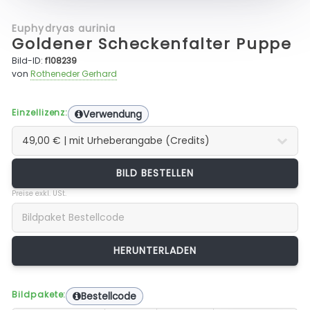
Euphydryas aurinia
Goldener Scheckenfalter Puppe
Bild-ID:
f108239
von
Rotheneder Gerhard
Einzellizenz:
Verwendung
BILD BESTELLEN
Preise exkl. USt.
Bildpakete:
Bestellcode