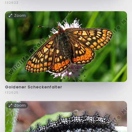
f32623
Zoom
Goldener Scheckenfalter
f32625
Zoom