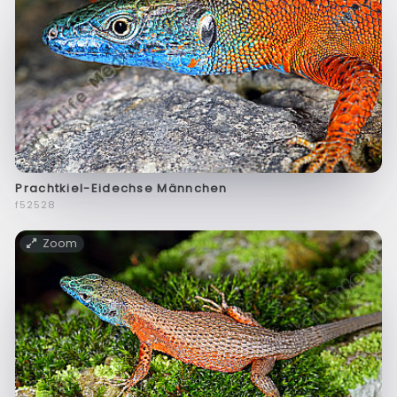
Prachtkiel-Eidechse Männchen
f52528
Zoom