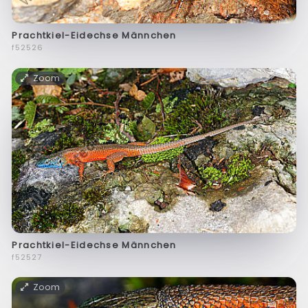
Prachtkiel-Eidechse Männchen
f52526
Zoom
Prachtkiel-Eidechse Männchen
f52527
Zoom