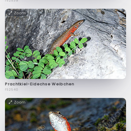
f52539
Zoom
Prachtkiel-Eidechse Weibchen
f52540
Zoom