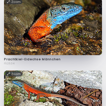
Zoom
Prachtkiel-Eidechse Männchen
f52534
Zoom