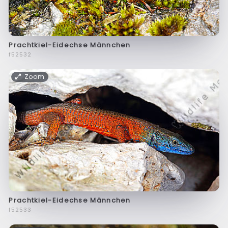
Prachtkiel-Eidechse Männchen
f52532
Zoom
Prachtkiel-Eidechse Männchen
f52533