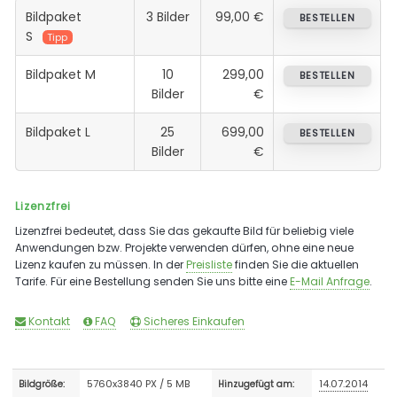
Bildpaket
3 Bilder
99,00 €
BESTELLEN
S
Tipp
Bildpaket M
10
299,00
BESTELLEN
Bilder
€
Bildpaket L
25
699,00
BESTELLEN
Bilder
€
Lizenzfrei
Lizenzfrei bedeutet, dass Sie das gekaufte Bild für beliebig viele
Anwendungen bzw. Projekte verwenden dürfen, ohne eine neue
Lizenz kaufen zu müssen. In der
Preisliste
finden Sie die aktuellen
Tarife. Für eine Bestellung senden Sie uns bitte eine
E-Mail Anfrage
.
Kontakt
FAQ
Sicheres Einkaufen
5760x3840 PX / 5 MB
14.07.2014
Bildgröße:
Hinzugefügt am: