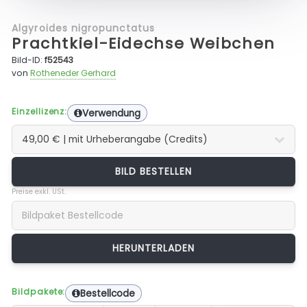
Algyroides nigropunctatus
Prachtkiel-Eidechse Weibchen
Bild-ID:
f52543
von
Rotheneder Gerhard
Einzellizenz:
Verwendung
BILD BESTELLEN
Preise exkl. USt.
Bildpakete:
Bestellcode