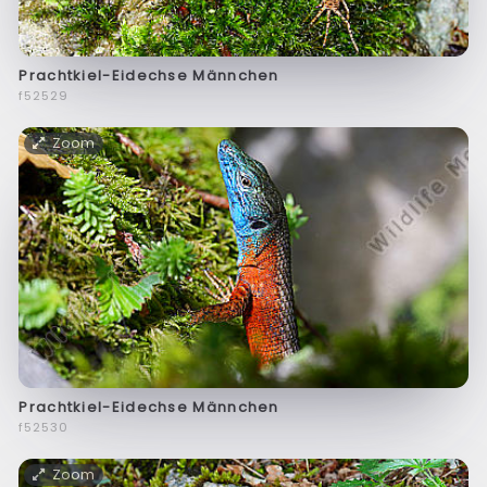
Prachtkiel-Eidechse Männchen
f52529
Zoom
Prachtkiel-Eidechse Männchen
f52530
Zoom