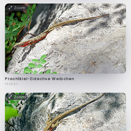
Zoom
Prachtkiel-Eidechse Weibchen
f52537
Zoom