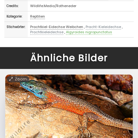
Wildlife.Media/Rotheneder
Credits:
Reptilien
Kategorie:
Prachtkiel-Eidechse Weibchen
,
Pracht-Kieleidechse
,
Stichwörter:
Prachtkieleidechse
,
Algyroides nigropunctatus
Ähnliche Bilder
Zoom