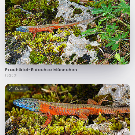
Prachtkiel-Eidechse Männchen
f52531
Zoom