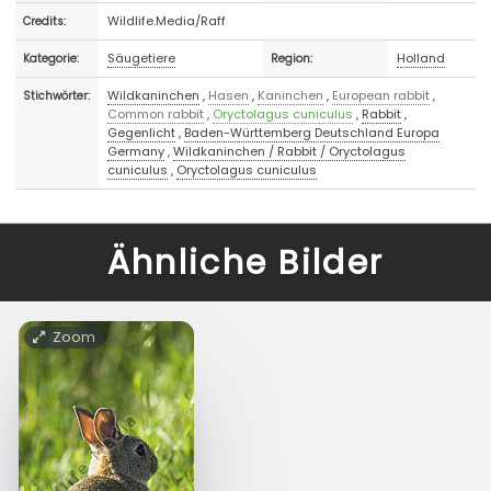
Wildlife.Media/Raff
Credits:
Säugetiere
Holland
Kategorie:
Region:
Wildkaninchen
,
Hasen
,
Kaninchen
,
European rabbit
,
Stichwörter:
Common rabbit
,
Oryctolagus cuniculus
,
Rabbit
,
Gegenlicht
,
Baden-Württemberg Deutschland Europa
Germany
,
Wildkaninchen / Rabbit / Oryctolagus
cuniculus
,
Oryctolagus cuniculus
Ähnliche Bilder
Zoom