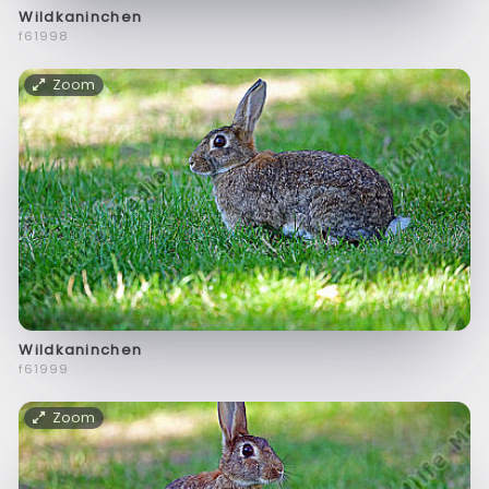
Wildkaninchen
f61998
Zoom
Wildkaninchen
f61999
Zoom