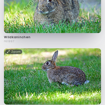
Wildkaninchen
f61997
Zoom