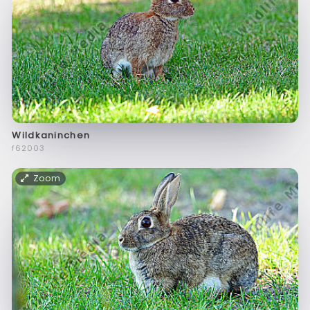
Wildkaninchen
f62003
Zoom