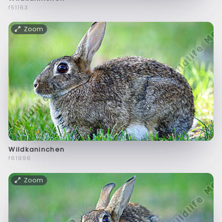
f51163
Zoom
Wildkaninchen
f61996
Zoom