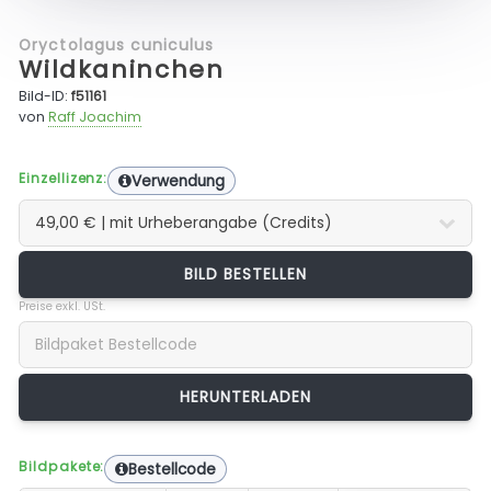
Oryctolagus cuniculus
Wildkaninchen
Bild-ID:
f51161
von
Raff Joachim
Einzellizenz:
Verwendung
BILD BESTELLEN
Preise exkl. USt.
Bildpakete:
Bestellcode