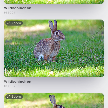
Wildkaninchen
f62001
Zoom
Wildkaninchen
f62002
Zoom