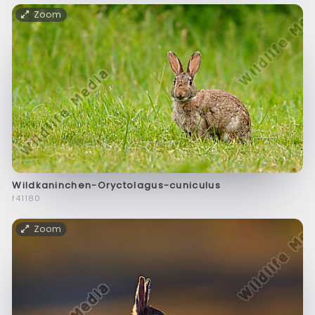
Zoom
Wildkaninchen-Oryctolagus-cuniculus
f41180
Zoom