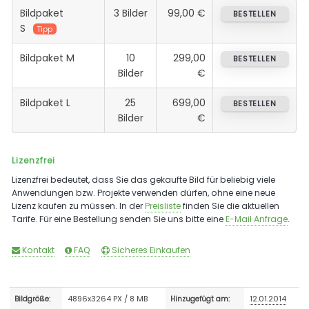
Bildpaket
3 Bilder
99,00 €
BESTELLEN
S
Tipp
Bildpaket M
10
299,00
BESTELLEN
Bilder
€
Bildpaket L
25
699,00
BESTELLEN
Bilder
€
Lizenzfrei
Lizenzfrei bedeutet, dass Sie das gekaufte Bild für beliebig viele
Anwendungen bzw. Projekte verwenden dürfen, ohne eine neue
Lizenz kaufen zu müssen. In der
Preisliste
finden Sie die aktuellen
Tarife. Für eine Bestellung senden Sie uns bitte eine
E-Mail Anfrage
.
Kontakt
FAQ
Sicheres Einkaufen
4896x3264 PX / 8 MB
12.01.2014
Bildgröße:
Hinzugefügt am: