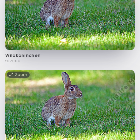
Wildkaninchen
f62000
Zoom