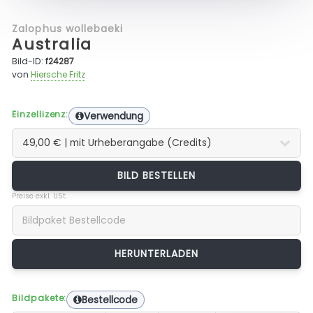
Zalophus wollebaeki
Australia
Bild-ID:
f24287
von
Hiersche Fritz
Einzellizenz:
Verwendung
BILD BESTELLEN
Preise exkl. USt.
Bildpakete:
Bestellcode