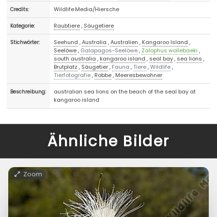
Wildlife.Media/Hiersche
Credits:
Raubtiere
,
Säugetiere
Kategorie:
Seehund
,
Australia
,
Australien
,
Kangaroo Island
,
Stichwörter:
Seelöwe
,
Galapagos-Seelöwe
,
Zalophus wollebaeki
,
south australia
,
kangaroo island
,
seal bay
,
sea lions
,
Brutplatz
,
Säugetier
,
Fauna
,
Tiere
,
Wildlife
,
Tierfotografie
,
Robbe
,
Meeresbewohner
australian sea lions on the beach of the seal bay at
Beschreibung:
kangaroo island
Ähnliche Bilder
Zoom