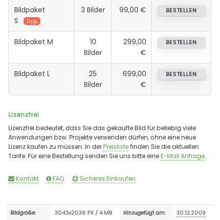
Bildpaket
3 Bilder
99,00 €
BESTELLEN
S
Tipp
Bildpaket M
10
299,00
BESTELLEN
Bilder
€
Bildpaket L
25
699,00
BESTELLEN
Bilder
€
Lizenzfrei
Lizenzfrei bedeutet, dass Sie das gekaufte Bild für beliebig viele
Anwendungen bzw. Projekte verwenden dürfen, ohne eine neue
Lizenz kaufen zu müssen. In der
Preisliste
finden Sie die aktuellen
Tarife. Für eine Bestellung senden Sie uns bitte eine
E-Mail Anfrage
.
Kontakt
FAQ
Sicheres Einkaufen
3043x2036 PX / 4 MB
30.12.2009
Bildgröße:
Hinzugefügt am: