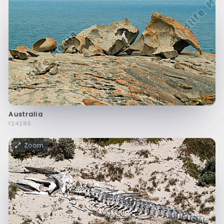
Australia
f24285
Zoom