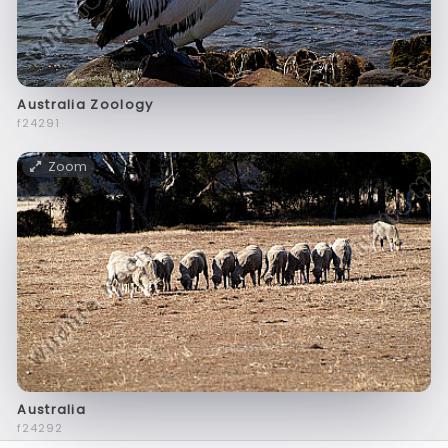
Australia Zoology
f24291
Zoom
Australia
f24292