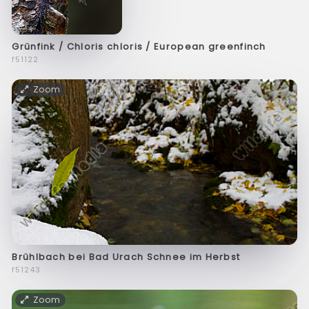
Grünfink / Chloris chloris / European greenfinch
f51122
Zoom
Brühlbach bei Bad Urach Schnee im Herbst
f51243
Zoom