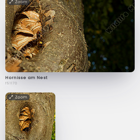
Zoom
Hornisse am Nest
f51170
Zoom