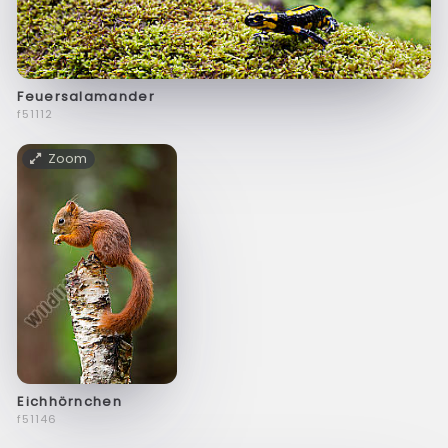
Feuersalamander
f51112
Zoom
Eichhörnchen
f51146