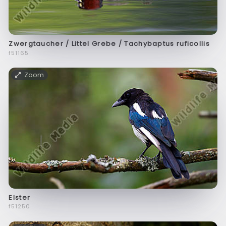
Zwergtaucher / Littel Grebe / Tachybaptus ruficollis
f51165
Zoom
Elster
f51250