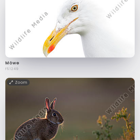
Möwe
f51249
Zoom