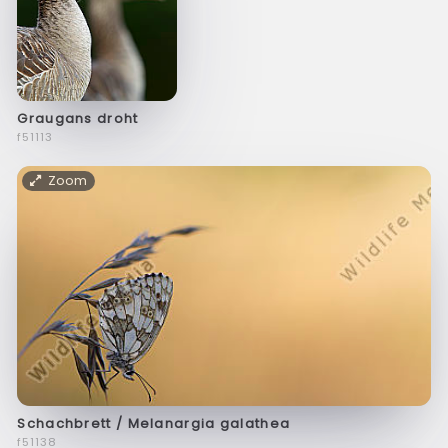
Graugans droht
f51113
Zoom
Schachbrett / Melanargia galathea
f51138