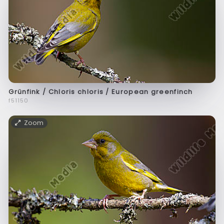
Grünfink / Chloris chloris / European greenfinch
f51150
Zoom