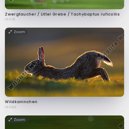
Zwergtaucher / Littel Grebe / Tachybaptus ruficollis
f51116
Zoom
Wildkaninchen
f51160
Zoom