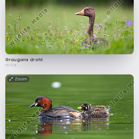
Graugans droht
f51114
Zoom