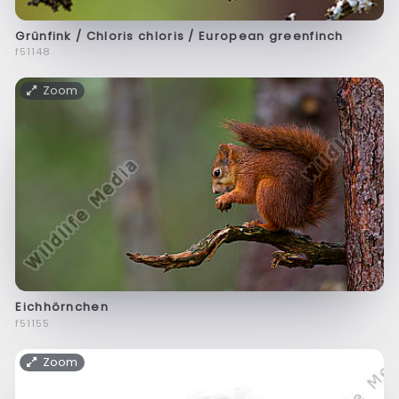
Grünfink / Chloris chloris / European greenfinch
f51148
Zoom
Eichhörnchen
f51155
Zoom