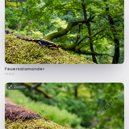
Feuersalamander
f51111
Zoom