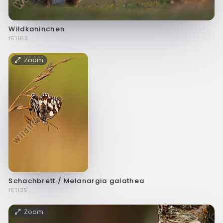
Wildkaninchen
f51163
Zoom
Schachbrett / Melanargia galathea
f51135
Zoom