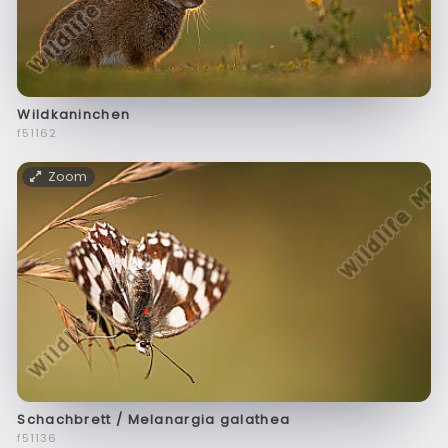
Wildkaninchen
f51162
Zoom
Schachbrett / Melanargia galathea
f51136