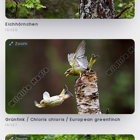
Eichhörnchen
f51156
Zoom
Grünfink / Chloris chloris / European greenfinch
f51157
Zoom