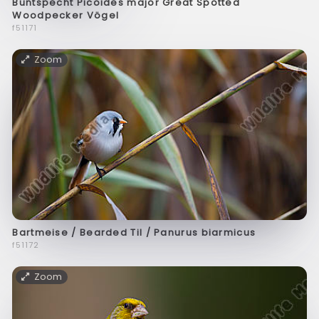
Buntspecht Picoides major Great Spotted
Woodpecker Vögel
f51171
Zoom
Bartmeise / Bearded Til / Panurus biarmicus
f51172
Zoom