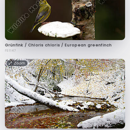
Grünfink / Chloris chloris / European greenfinch
f51147
Zoom