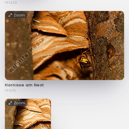
f51220
Zoom
Hornisse am Nest
f51215
Zoom