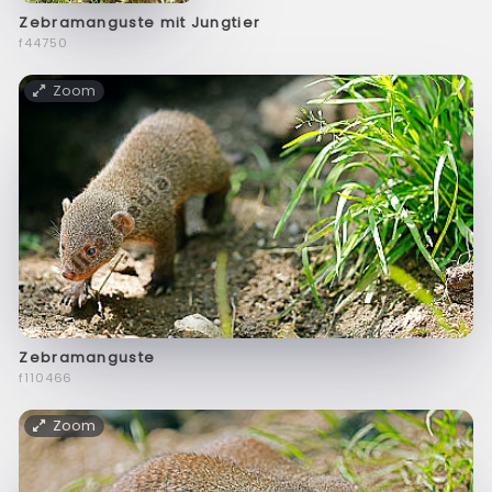
Zebramanguste mit Jungtier
f44750
Zoom
Zebramanguste
f110466
Zoom