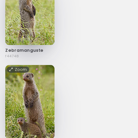
Zebramanguste
f44748
Zoom