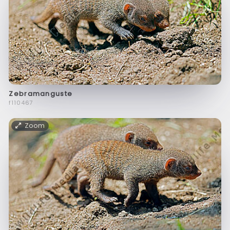
Zebramanguste
f110467
Zoom