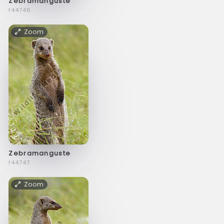
Zebramanguste
f44746
Zoom
Zebramanguste
f44747
Zoom