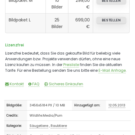
Bildpaket M
10
299,00
BESTELLEN
Bilder
€
Bildpaket L
25
699,00
BESTELLEN
Bilder
€
Lizenzfrei
Lizenzfrei bedeutet, dass Sie das gekaufte Bild für beliebig viele
Anwendungen bzw. Projekte verwenden dürfen, ohne eine neue
Lizenz kaufen zu müssen. In der
Preisliste
finden Sie die aktuellen
Tarife. Für eine Bestellung senden Sie uns bitte eine
E-Mail Anfrage
.
Kontakt
FAQ
Sicheres Einkaufen
3456x5184 PX / 10 MB
12.05.2013
Bildgröße:
Hinzugefügt am:
Wildlife.Media/Pum
Credits:
Säugetiere
,
Raubtiere
Kategorie: