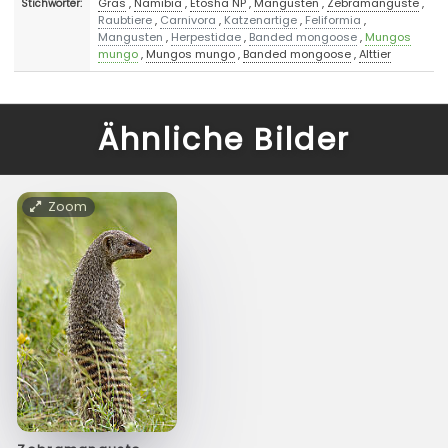
Gras
,
Namibia
,
Etosha NP
,
Mangusten
,
Zebramanguste
,
Stichwörter:
Raubtiere
,
Carnivora
,
Katzenartige
,
Feliformia
,
Mangusten
,
Herpestidae
,
Banded mongoose
,
Mungos
mungo
,
Mungos mungo
,
Banded mongoose
,
Alttier
Ähnliche Bilder
Zoom