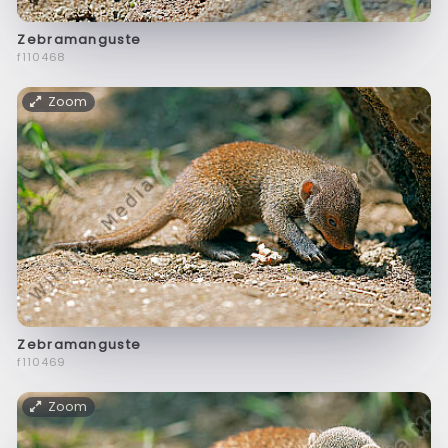
Zebramanguste
f110468
Zoom
Zebramanguste
f110469
Zoom