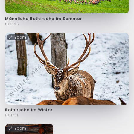
Männliche Rothirsche im Sommer
f92526
Zoom
Rothirsche im Winter
f101781
Zoom