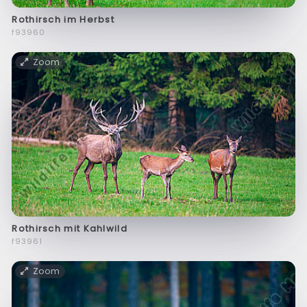
Rothirsch im Herbst
f93960
Zoom
Rothirsch mit Kahlwild
f93961
Zoom