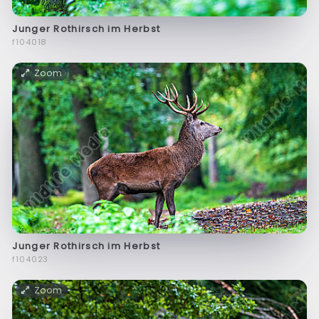
Junger Rothirsch im Herbst
f104018
Zoom
Junger Rothirsch im Herbst
f104023
Zoom