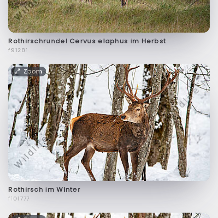
Rothirschrundel Cervus elaphus im Herbst
f91281
Zoom
Rothirsch im Winter
f101777