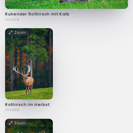
Ruhender Rothirsch mit Kalb
f93958
Zoom
Rothirsch im Herbst
f93956
Zoom