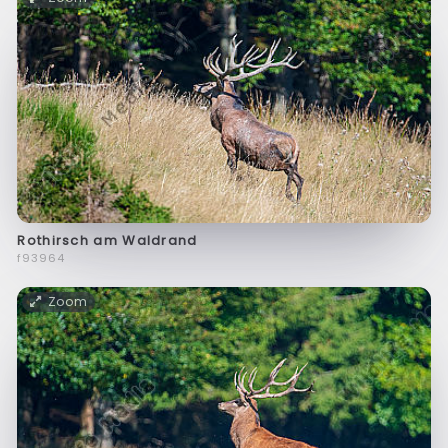
Rothirsch am Waldrand
f93964
Zoom