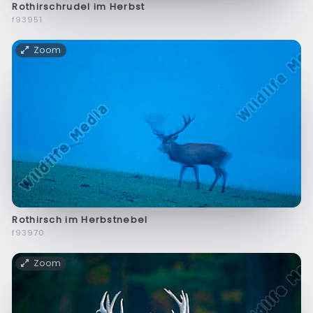
Rothirschrudel im Herbst
f93951
Zoom
Rothirsch im Herbstnebel
f93970
Zoom