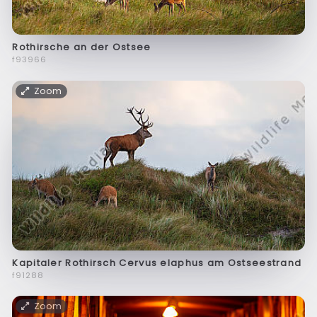
Rothirsche an der Ostsee
f93966
Zoom
Kapitaler Rothirsch Cervus elaphus am Ostseestrand
f91288
Zoom