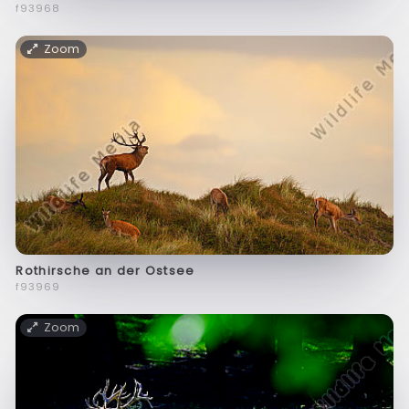
f93968
Zoom
Rothirsche an der Ostsee
f93969
Zoom