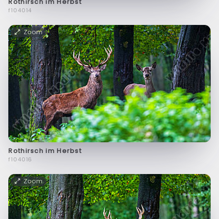
Rothirsch im Herbst
f104014
Zoom
Rothirsch im Herbst
f104016
Zoom