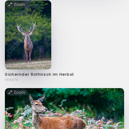
Zoom
Sichernder Rothirsch im Herbst
f93974
Zoom