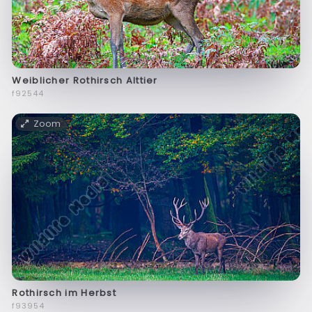
Weiblicher Rothirsch Alttier
f92544
Zoom
Rothirsch im Herbst
f93954