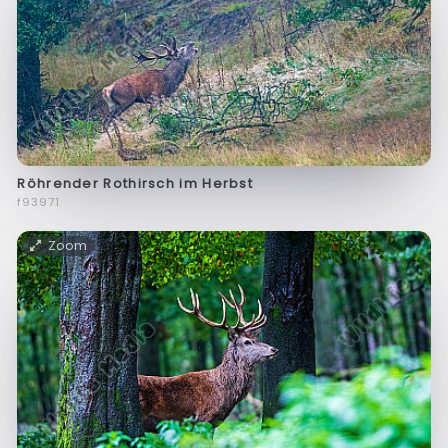
Röhrender Rothirsch im Herbst
f93971
Zoom