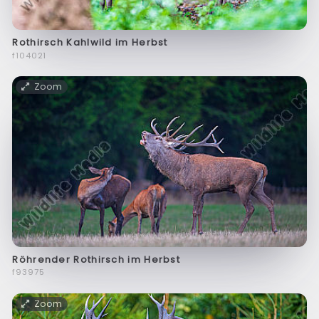
Rothirsch Kahlwild im Herbst
f104021
Zoom
Röhrender Rothirsch im Herbst
f93975
Zoom