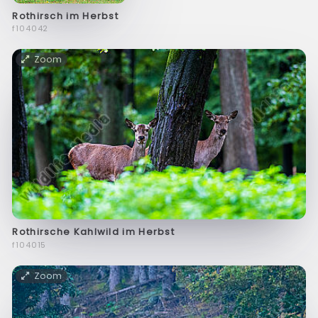
Rothirsch im Herbst
f104042
Zoom
Rothirsche Kahlwild im Herbst
f104015
Zoom