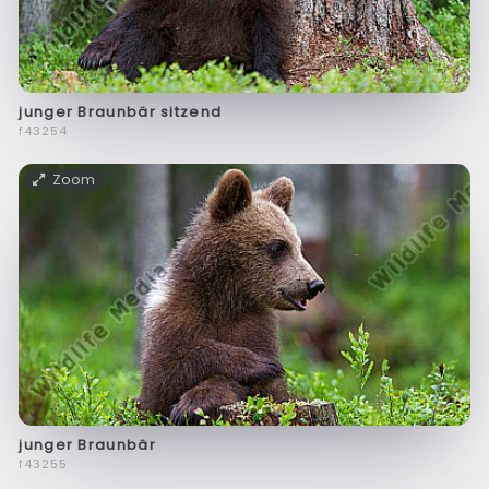
junger Braunbär sitzend
f43254
Zoom
junger Braunbär
f43255