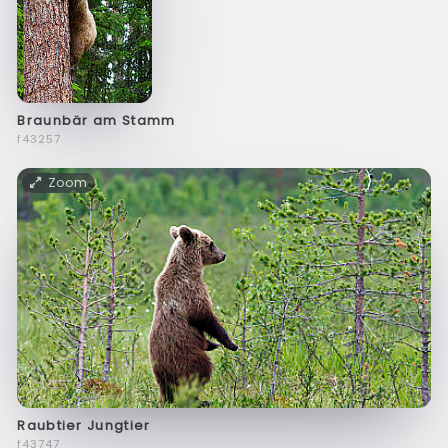
Braunbär am Stamm
f43257
Zoom
Raubtier Jungtier
f43747