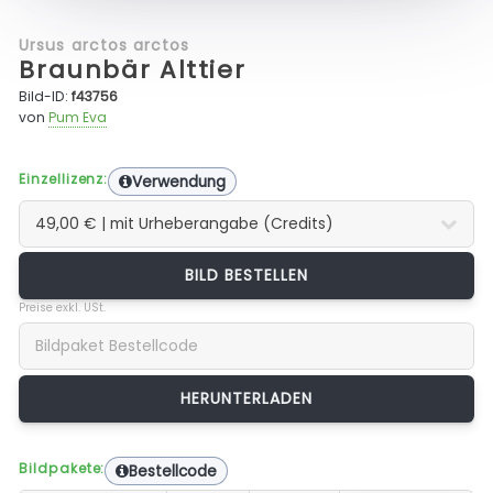
Ursus arctos arctos
Braunbär Alttier
Bild-ID:
f43756
von
Pum Eva
Einzellizenz:
Verwendung
BILD BESTELLEN
Preise exkl. USt.
Bildpakete:
Bestellcode