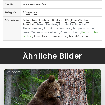
Wildlife.Media/Pum
Credits:
Säugetiere
Kategorie:
Männchen
,
Raubtier
,
Finnland
,
Bär
,
Europäischer
Stichwörter:
Braunbär
,
Bären
,
Ursidae
,
Eurasischer Braunbär
,
Fleischfresser
,
Eurasian brown bear
,
European brown
bear
,
Common brown bear
,
Common bear
,
Ursus arctos
arctos
,
Brown Bear
,
Ursus arctos
,
Braunbär Alttier
Ähnliche Bilder
Zoom