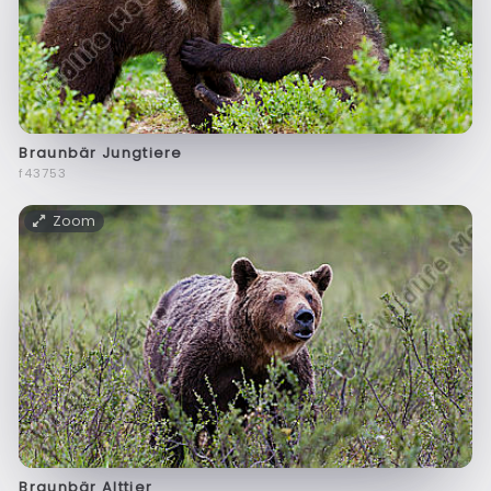
Braunbär Jungtiere
f43753
Zoom
Braunbär Alttier