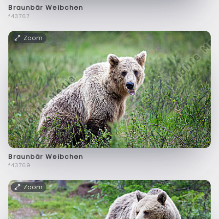
Braunbär Weibchen
f43767
Zoom
Braunbär Weibchen
f43769
Zoom