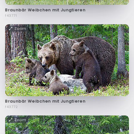
Braunbär Weibchen mit Jungtieren
f43771
Zoom
Braunbär Weibchen mit Jungtieren
f43772
Zoom