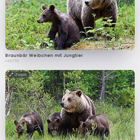
Braunbär Weibchen mit Jungtier
f43770
Zoom