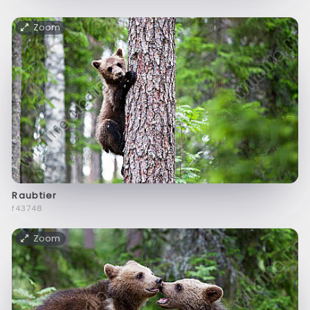
Zoom
Raubtier
f43748
Zoom