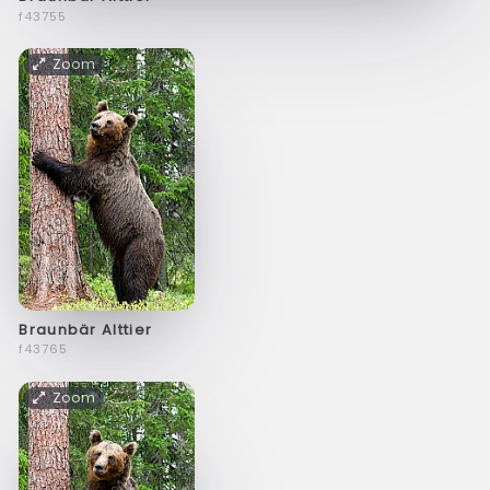
f43755
Zoom
Braunbär Alttier
f43765
Zoom