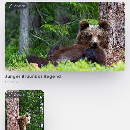
Zoom
Junger Braunbär liegend
f43256
Zoom