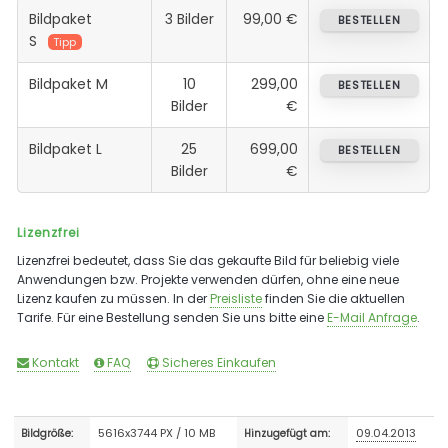
Bildpaket
3 Bilder
99,00 €
BESTELLEN
S
Tipp
Bildpaket M
10
299,00
BESTELLEN
Bilder
€
Bildpaket L
25
699,00
BESTELLEN
Bilder
€
Lizenzfrei
Lizenzfrei bedeutet, dass Sie das gekaufte Bild für beliebig viele
Anwendungen bzw. Projekte verwenden dürfen, ohne eine neue
Lizenz kaufen zu müssen. In der
Preisliste
finden Sie die aktuellen
Tarife. Für eine Bestellung senden Sie uns bitte eine
E-Mail Anfrage
.
Kontakt
FAQ
Sicheres Einkaufen
5616x3744 PX / 10 MB
09.04.2013
Bildgröße:
Hinzugefügt am: