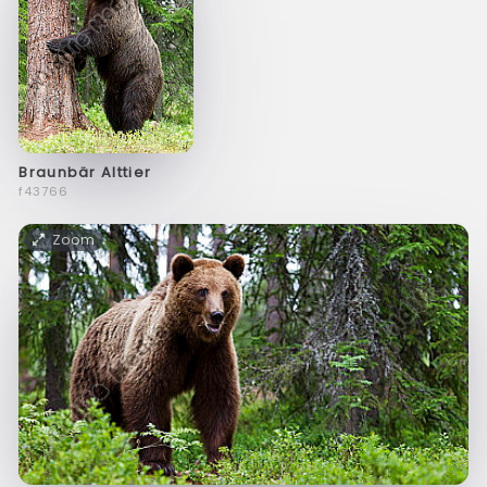
Braunbär Alttier
f43766
Zoom