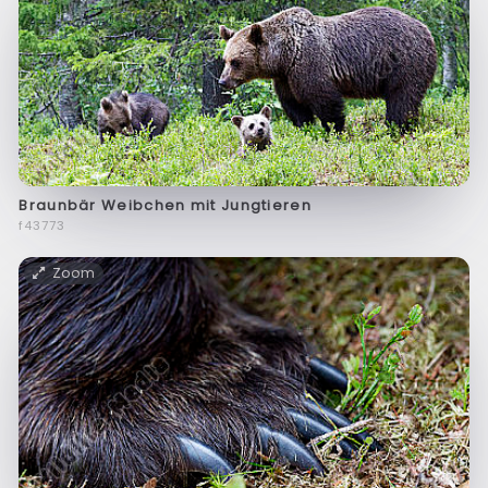
Braunbär Weibchen mit Jungtieren
f43773
Zoom