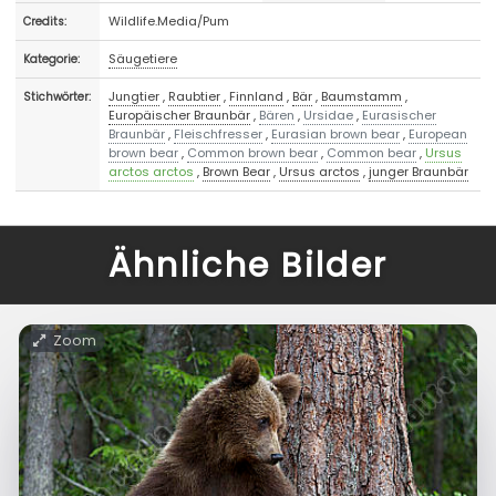
Wildlife.Media/Pum
Credits:
Säugetiere
Kategorie:
Jungtier
,
Raubtier
,
Finnland
,
Bär
,
Baumstamm
,
Stichwörter:
Europäischer Braunbär
,
Bären
,
Ursidae
,
Eurasischer
Braunbär
,
Fleischfresser
,
Eurasian brown bear
,
European
brown bear
,
Common brown bear
,
Common bear
,
Ursus
arctos arctos
,
Brown Bear
,
Ursus arctos
,
junger Braunbär
Ähnliche Bilder
Zoom