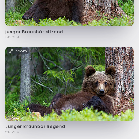
junger Braunbär sitzend
f43254
Zoom
Junger Braunbär liegend
f43256