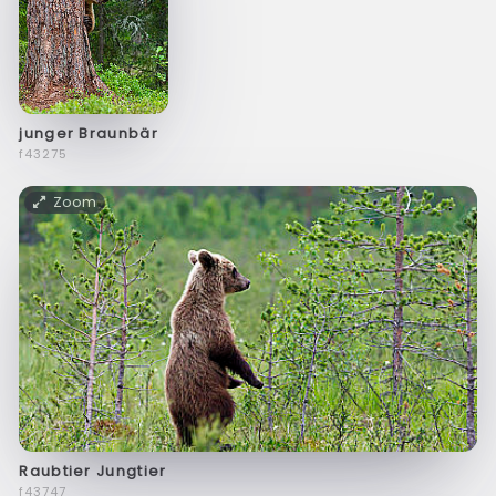
junger Braunbär
f43275
Zoom
Raubtier Jungtier
f43747