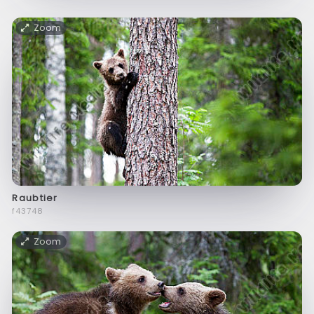
Zoom
Raubtier
f43748
Zoom