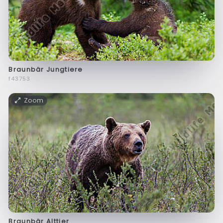
Braunbär Jungtiere
f43753
Zoom
Braunbär Alttier