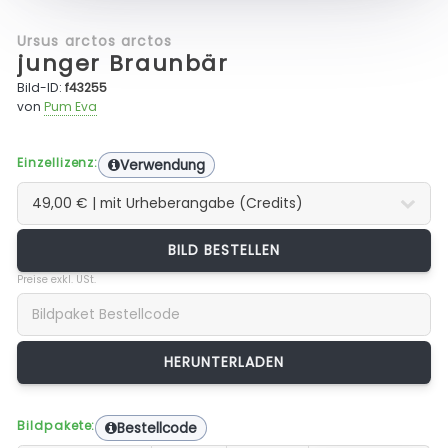
Ursus arctos arctos
junger Braunbär
Bild-ID:
f43255
von
Pum Eva
Einzellizenz:
Verwendung
BILD BESTELLEN
Preise exkl. USt.
Bildpakete:
Bestellcode