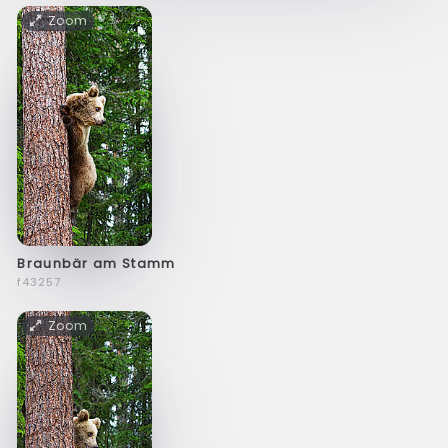
Zoom
Braunbär am Stamm
f43257
Zoom