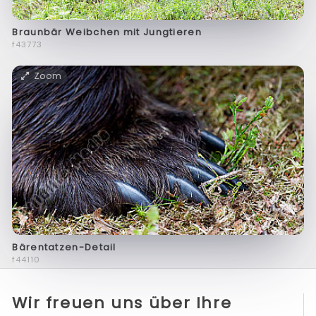
Braunbär Weibchen mit Jungtieren
f43773
Zoom
Bärentatzen-Detail
f44110
Wir freuen uns über Ihre