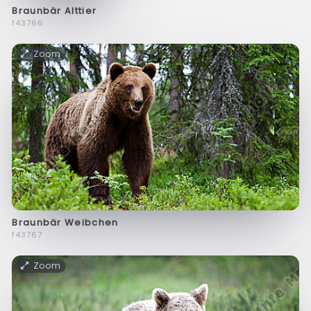
Braunbär Alttier
f43766
Zoom
Braunbär Weibchen
f43767
Zoom