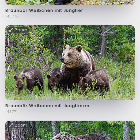
Braunbär Weibchen mit Jungtier
f43770
Zoom
Braunbär Weibchen mit Jungtieren
f43771
Zoom