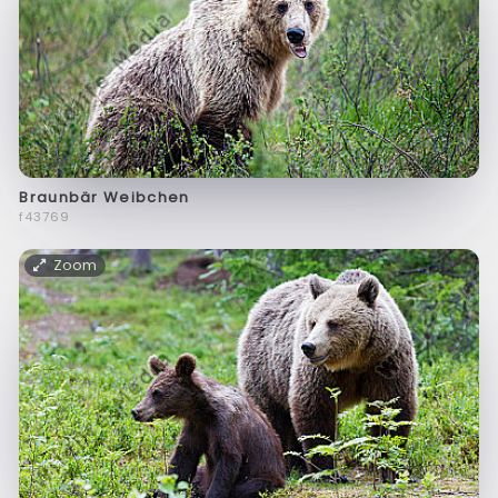
Braunbär Weibchen
f43769
Zoom