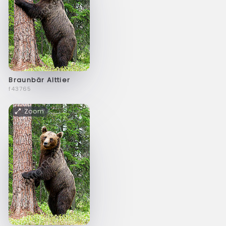
Braunbär Alttier
f43765
Zoom