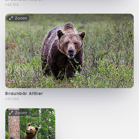
f43755
Zoom
Braunbär Alttier
f43756
Zoom