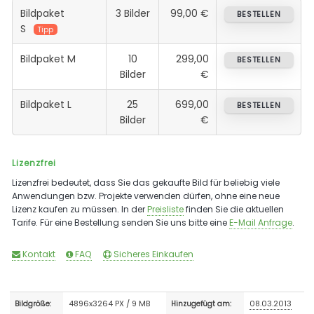
Bildpaket
3 Bilder
99,00 €
BESTELLEN
S
Tipp
Bildpaket M
10
299,00
BESTELLEN
Bilder
€
Bildpaket L
25
699,00
BESTELLEN
Bilder
€
Lizenzfrei
Lizenzfrei bedeutet, dass Sie das gekaufte Bild für beliebig viele
Anwendungen bzw. Projekte verwenden dürfen, ohne eine neue
Lizenz kaufen zu müssen. In der
Preisliste
finden Sie die aktuellen
Tarife. Für eine Bestellung senden Sie uns bitte eine
E-Mail Anfrage
.
Kontakt
FAQ
Sicheres Einkaufen
4896x3264 PX / 9 MB
08.03.2013
Bildgröße:
Hinzugefügt am: