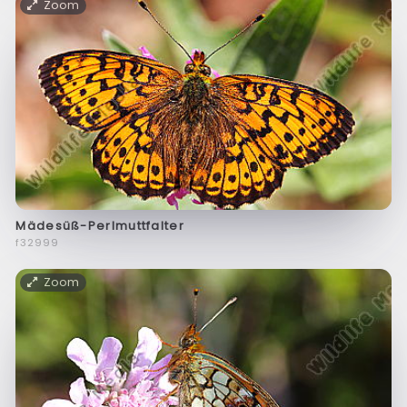
Zoom
Mädesüß-Perlmuttfalter
f32999
Zoom