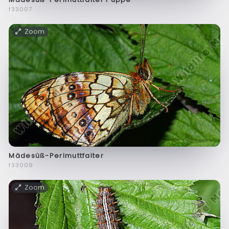
f33007
Zoom
Mädesüß-Perlmuttfalter
f33009
Zoom