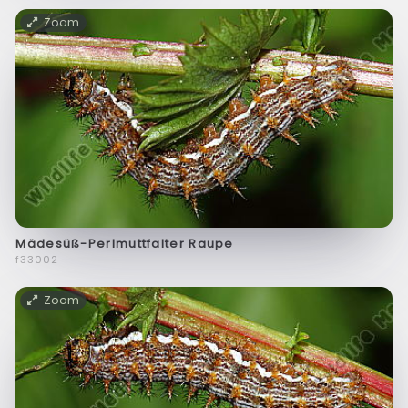
Zoom
Mädesüß-Perlmuttfalter Raupe
f33002
Zoom