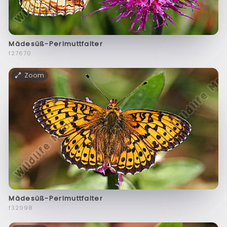
Mädesüß-Perlmuttfalter
f27670
Zoom
Mädesüß-Perlmuttfalter
f32998