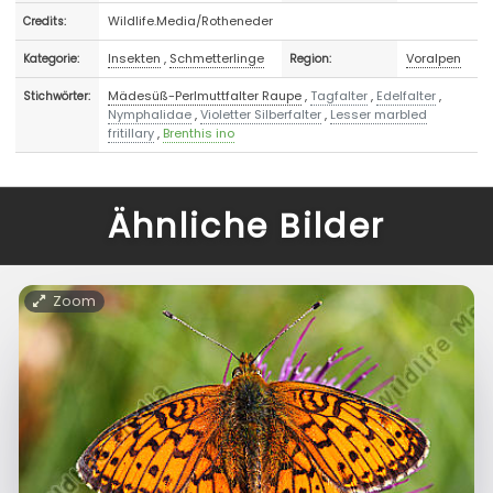
Wildlife.Media/Rotheneder
Credits:
Insekten
,
Schmetterlinge
Voralpen
Kategorie:
Region:
Mädesüß-Perlmuttfalter Raupe
,
Tagfalter
,
Edelfalter
,
Stichwörter:
Nymphalidae
,
Violetter Silberfalter
,
Lesser marbled
fritillary
,
Brenthis ino
Ähnliche Bilder
Zoom