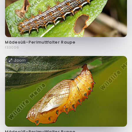
Mädesüß-Perlmuttfalter Raupe
f33006
Zoom
Mädesüß-Perlmuttfalter Puppe