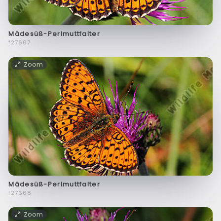
Mädesüß-Perlmuttfalter
f27667
Zoom
Mädesüß-Perlmuttfalter
f27668
Zoom