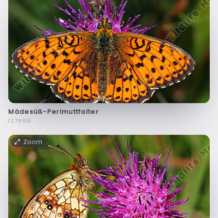
Mädesüß-Perlmuttfalter
f27669
Zoom