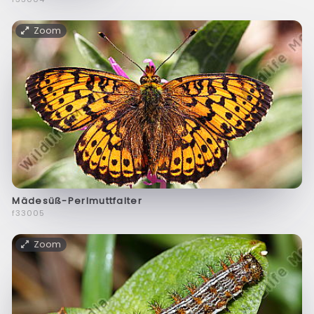
Zoom
Mädesüß-Perlmuttfalter
f33005
Zoom