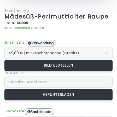
Brenthis ino
Mädesüß-Perlmuttfalter Raupe
Bild-ID:
f33008
von
Rotheneder Gerhard
Einzellizenz:
Verwendung
BILD BESTELLEN
Preise exkl. USt.
Bildpakete:
Bestellcode