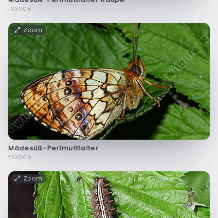
f33008
Zoom
Mädesüß-Perlmuttfalter
f33009
Zoom