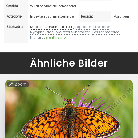
Wildlife.Media/Rotheneder
Credits:
Insekten
,
Schmetterlinge
Voralpen
Kategorie:
Region:
Mädesüß-Perlmuttfalter
,
Tagfalter
,
Edelfalter
,
Stichwörter:
Nymphalidae
,
Violetter Silberfalter
,
Lesser marbled
fritillary
,
Brenthis ino
Ähnliche Bilder
Zoom