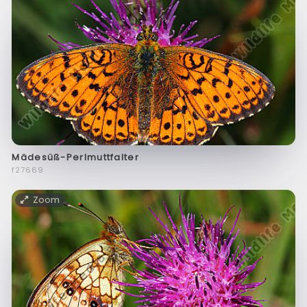
Mädesüß-Perlmuttfalter
f27669
Zoom