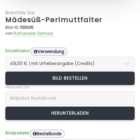
Brenthis ino
Mädesüß-Perlmuttfalter
Bild-ID:
f33005
von
Rotheneder Gerhard
Einzellizenz:
Verwendung
BILD BESTELLEN
Preise exkl. USt.
Bildpakete:
Bestellcode