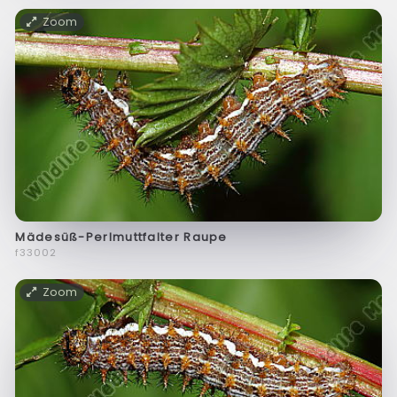
Zoom
Mädesüß-Perlmuttfalter Raupe
f33002
Zoom