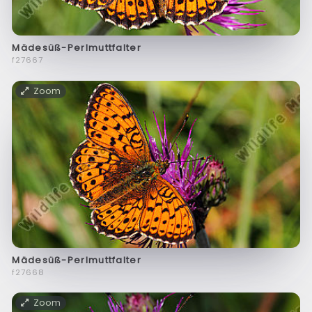
Mädesüß-Perlmuttfalter
f27667
Zoom
Mädesüß-Perlmuttfalter
f27668
Zoom