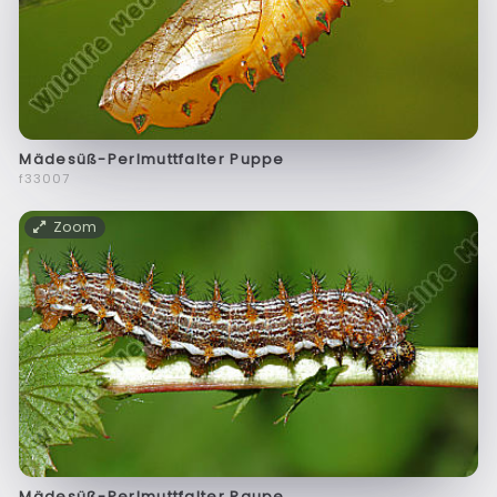
Mädesüß-Perlmuttfalter Puppe
f33007
Zoom
Mädesüß-Perlmuttfalter Raupe