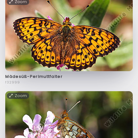
Zoom
Mädesüß-Perlmuttfalter
f32999
Zoom