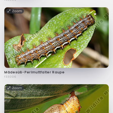
Zoom
Mädesüß-Perlmuttfalter Raupe
f33006
Zoom