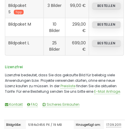
Bildpaket
3 Bilder
99,00 €
BESTELLEN
S
Tipp
Bildpaket M
10
299,00
BESTELLEN
Bilder
€
Bildpaket L
25
699,00
BESTELLEN
Bilder
€
Lizenzfrei
Lizenzfrei bedeutet, dass Sie das gekaufte Bild für beliebig viele
Anwendungen bzw. Projekte verwenden dürfen, ohne eine neue
Lizenz kaufen zu müssen. In der
Preisliste
finden Sie die aktuellen
Tarife. Für eine Bestellung senden Sie uns bitte eine
E-Mail Anfrage
.
Kontakt
FAQ
Sicheres Einkaufen
5184x3456 PX / 19 MB
17.09.2011
Bildgröße:
Hinzugefügt am: