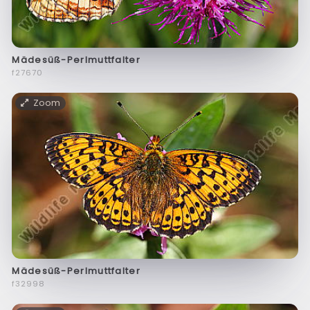
Mädesüß-Perlmuttfalter
f27670
Zoom
Mädesüß-Perlmuttfalter
f32998