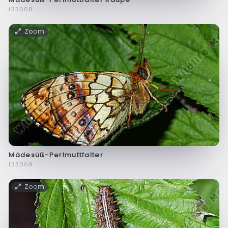
f33008
Zoom
Mädesüß-Perlmuttfalter
f33009
Zoom