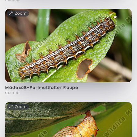
Zoom
Mädesüß-Perlmuttfalter Raupe
f33006
Zoom