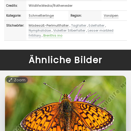
Wildlife.Media/Rotheneder
Credits:
Schmetterlinge
Voralpen
Kategorie:
Region:
Mädesüß-Perlmuttfalter
,
Tagfalter
,
Edelfalter
,
Stichwörter:
Nymphalidae
,
Violetter Silberfalter
,
Lesser marbled
fritillary
,
Brenthis ino
Ähnliche Bilder
Zoom