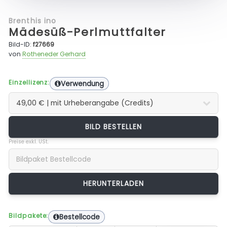
Brenthis ino
Mädesüß-Perlmuttfalter
Bild-ID:
f27669
von
Rotheneder Gerhard
Einzellizenz:
Verwendung
BILD BESTELLEN
Preise exkl. USt.
Bildpakete:
Bestellcode