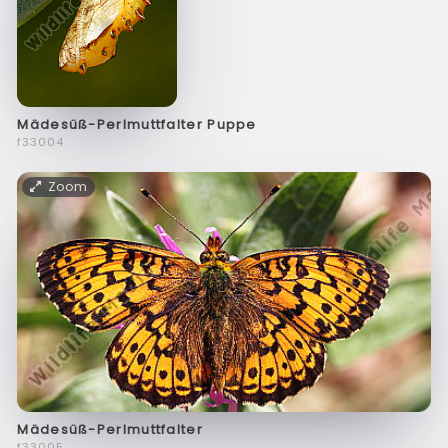
Mädesüß-Perlmuttfalter Puppe
f33004
Zoom
Mädesüß-Perlmuttfalter
f33005