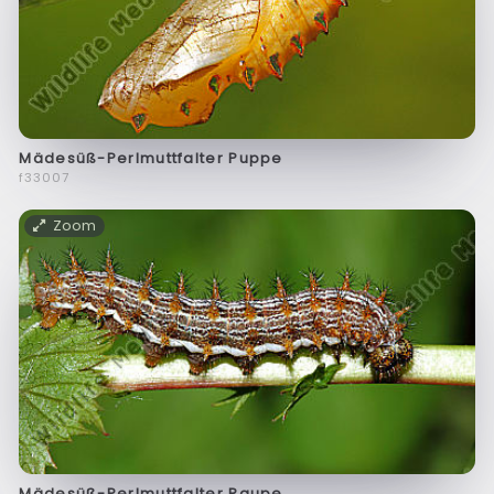
Mädesüß-Perlmuttfalter Puppe
f33007
Zoom
Mädesüß-Perlmuttfalter Raupe