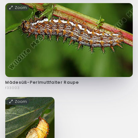
Zoom
Mädesüß-Perlmuttfalter Raupe
f33003
Zoom