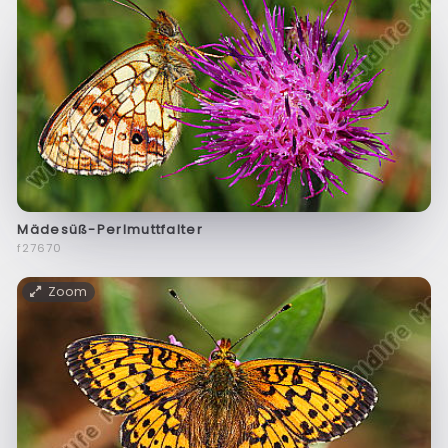
Mädesüß-Perlmuttfalter
f27670
Zoom