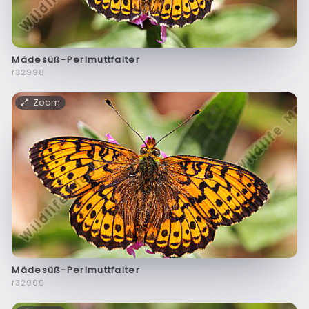
Mädesüß-Perlmuttfalter
f32998
Zoom
Mädesüß-Perlmuttfalter
f32999