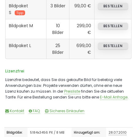
Bildpaket
3 Bilder
99,00 €
BESTELLEN
S
Tipp
Bildpaket M
10
299,00
BESTELLEN
Bilder
€
Bildpaket L
25
699,00
BESTELLEN
Bilder
€
Lizenzfrei
Lizenzfrei bedeutet, dass Sie das gekaufte Bild für beliebig viele
Anwendungen bzw. Projekte verwenden dürfen, ohne eine neue
Lizenz kaufen zu müssen. In der
Preisliste
finden Sie die aktuellen
Tarife. Für eine Bestellung senden Sie uns bitte eine
E-Mail Anfrage
.
Kontakt
FAQ
Sicheres Einkaufen
5184x3456 PX / 8 MB
28.07.2010
Bildgröße:
Hinzugefügt am: