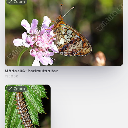
Zoom
Mädesüß-Perlmuttfalter
f33000
Zoom