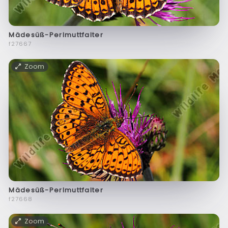
Mädesüß-Perlmuttfalter
f27667
Zoom
Mädesüß-Perlmuttfalter
f27668
Zoom