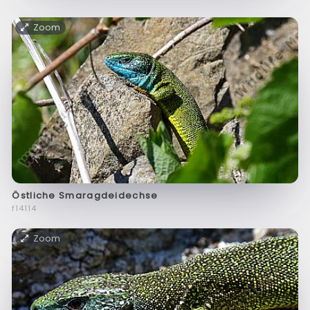
Zoom
Östliche Smaragdeidechse
f14114
Zoom