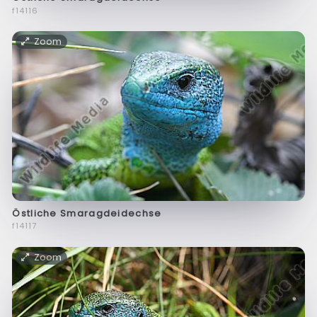
f14116
Zoom
Östliche Smaragdeidechse
f14117
Zoom