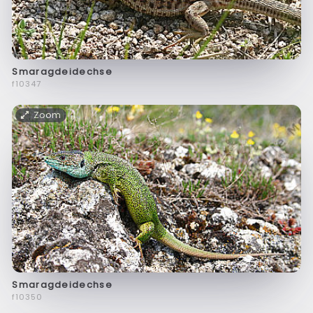
Smaragdeidechse
f10347
Zoom
Smaragdeidechse
f10350