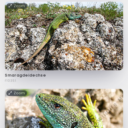
Zoom
Smaragdeidechse
f10351
Zoom