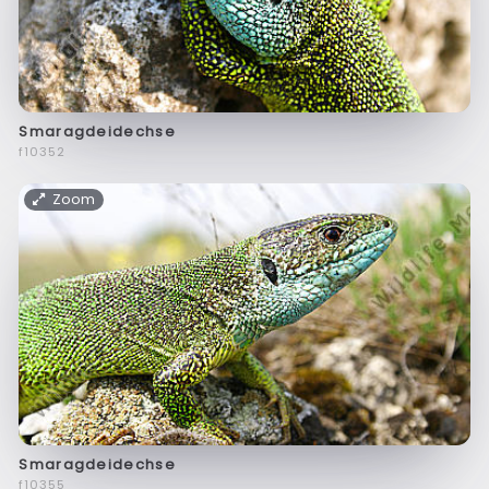
Smaragdeidechse
f10352
Zoom
Smaragdeidechse
f10355