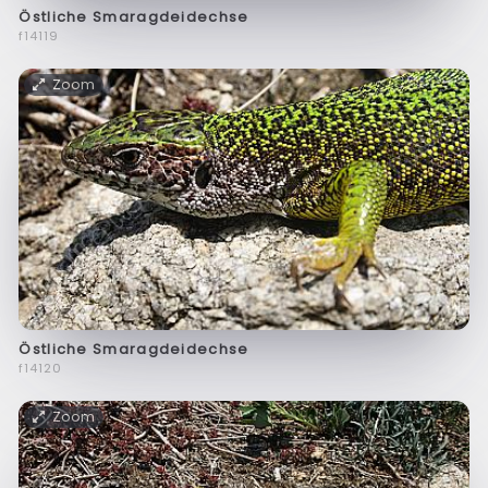
Östliche Smaragdeidechse
f14119
Zoom
Östliche Smaragdeidechse
f14120
Zoom