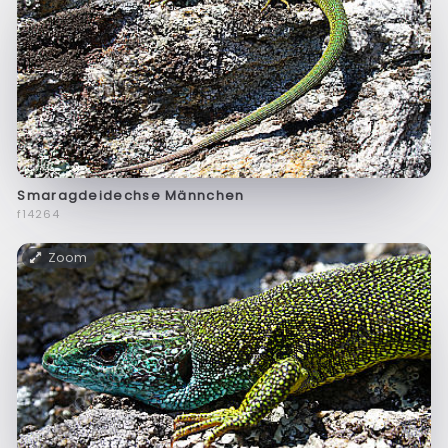
Smaragdeidechse Männchen
f14264
Zoom