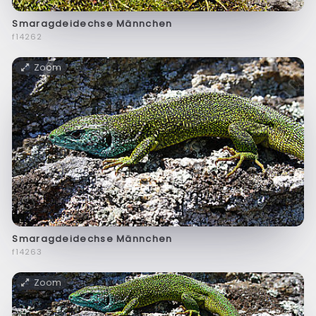
Smaragdeidechse Männchen
f14262
Zoom
Smaragdeidechse Männchen
f14263
Zoom