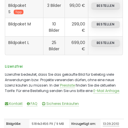
Bildpaket
3 Bilder
99,00 €
BESTELLEN
S
Tipp
Bildpaket M
10
299,00
BESTELLEN
Bilder
€
Bildpaket L
25
699,00
BESTELLEN
Bilder
€
Lizenzfrei
Lizenzfrei bedeutet, dass Sie das gekaufte Bild für beliebig viele
Anwendungen bzw. Projekte verwenden dürfen, ohne eine neue
Lizenz kaufen zu müssen. In der
Preisliste
finden Sie die aktuellen
Tarife. Für eine Bestellung senden Sie uns bitte eine
E-Mail Anfrage
.
Kontakt
FAQ
Sicheres Einkaufen
5184x3456 PX / 9 MB
13.09.2010
Bildgröße:
Hinzugefügt am: