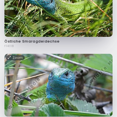
Östliche Smaragdeidechse
f14118
Zoom