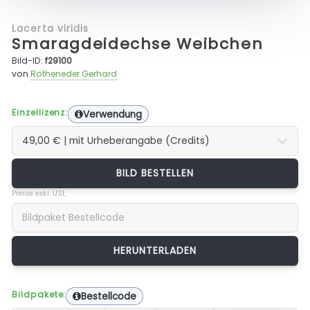
Lacerta viridis
Smaragdeidechse Weibchen
Bild-ID:
f29100
von
Rotheneder Gerhard
Einzellizenz:
Verwendung
BILD BESTELLEN
Preise exkl. USt.
Bildpakete:
Bestellcode