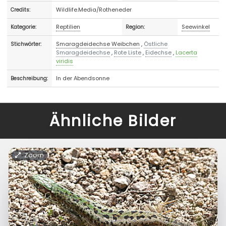
Wildlife.Media/Rotheneder
Credits:
Reptilien
Seewinkel
Kategorie:
Region:
Smaragdeidechse Weibchen
,
Östliche
Stichwörter:
Smaragdeidechse
,
Rote Liste
,
Eidechse
,
Lacerta
viridis
In der Abendsonne
Beschreibung:
Ähnliche Bilder
Zoom