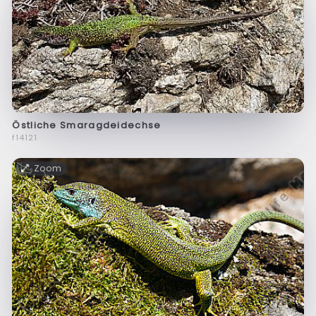
Östliche Smaragdeidechse
f14121
Zoom