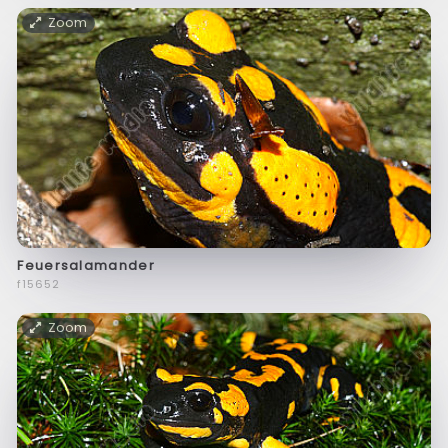
Zoom
Feuersalamander
f15652
Zoom