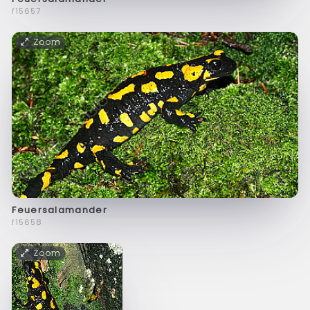
f15657
Zoom
Feuersalamander
f15658
Zoom