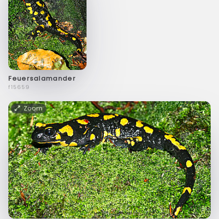
Feuersalamander
f15659
Zoom