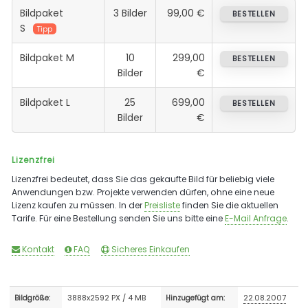
Bildpaket
3 Bilder
99,00 €
BESTELLEN
S
Tipp
Bildpaket M
10
299,00
BESTELLEN
Bilder
€
Bildpaket L
25
699,00
BESTELLEN
Bilder
€
Lizenzfrei
Lizenzfrei bedeutet, dass Sie das gekaufte Bild für beliebig viele
Anwendungen bzw. Projekte verwenden dürfen, ohne eine neue
Lizenz kaufen zu müssen. In der
Preisliste
finden Sie die aktuellen
Tarife. Für eine Bestellung senden Sie uns bitte eine
E-Mail Anfrage
.
Kontakt
FAQ
Sicheres Einkaufen
3888x2592 PX / 4 MB
22.08.2007
Bildgröße:
Hinzugefügt am: