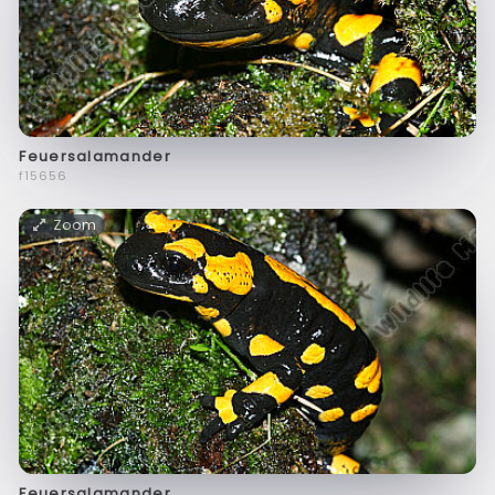
Feuersalamander
f15656
Zoom
Feuersalamander