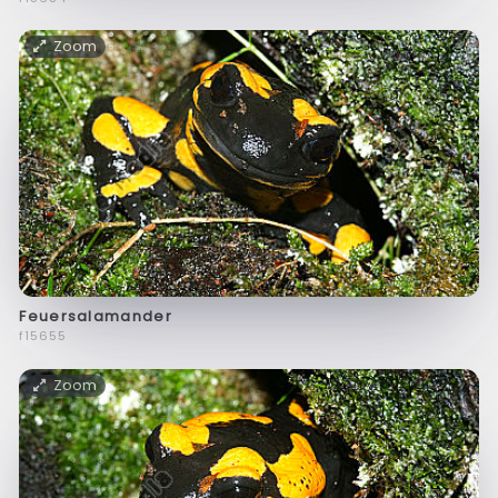
Zoom
Feuersalamander
f15655
Zoom