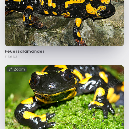
Feuersalamander
f15663
Zoom