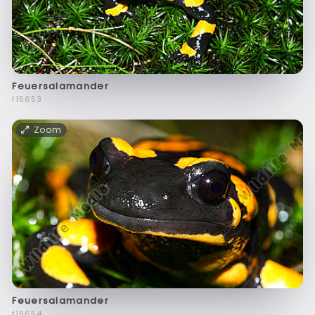
Feuersalamander
f15653
Zoom
Feuersalamander
f15654