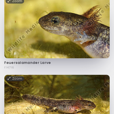
Zoom
Feuersalamander Larve
f14716
Zoom