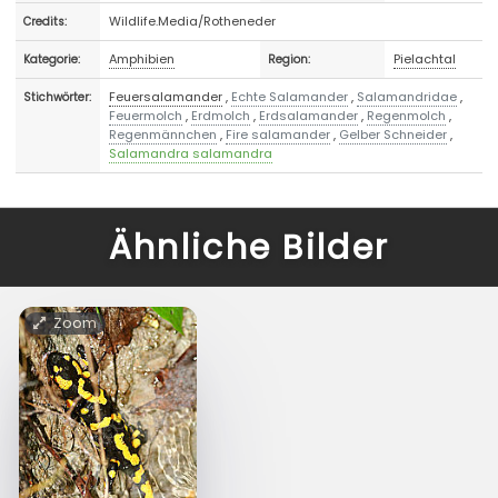
Wildlife.Media/Rotheneder
Credits:
Amphibien
Pielachtal
Kategorie:
Region:
Feuersalamander
,
Echte Salamander
,
Salamandridae
,
Stichwörter:
Feuermolch
,
Erdmolch
,
Erdsalamander
,
Regenmolch
,
Regenmännchen
,
Fire salamander
,
Gelber Schneider
,
Salamandra salamandra
Ähnliche Bilder
Zoom