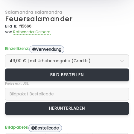
Salamandra salamandra
Feuersalamander
Bild-ID:
f15666
von
Rotheneder Gerhard
Einzellizenz:
Verwendung
BILD BESTELLEN
Preise exkl. USt.
Bildpakete:
Bestellcode