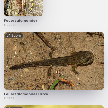
Feuersalamander
f10289
Zoom
Feuersalamander Larve
f14543