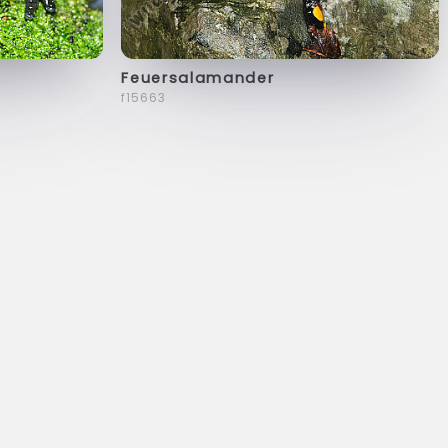
Feuersalamander
f15663