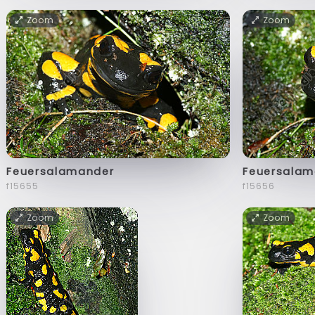
Zoom
Zoom
Feuersalamander
Feuersalam
f15655
f15656
Zoom
Zoom