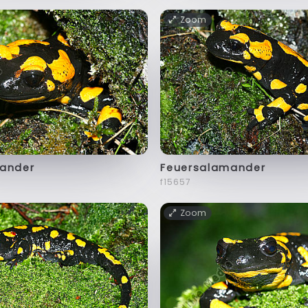
Zoom
ander
Feuersalamander
f15657
Zoom