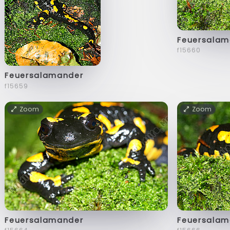
Feuersalam
f15660
Feuersalamander
f15659
Zoom
Zoom
Feuersalamander
Feuersalam