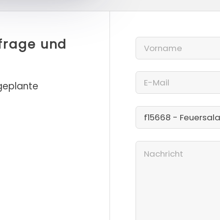
nfrage und
 geplante