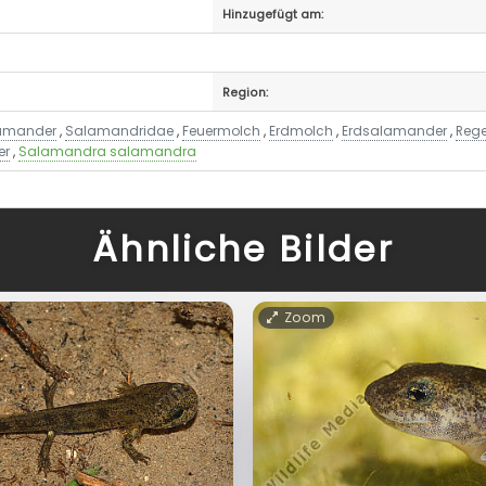
Hinzugefügt am:
Region:
lamander
,
Salamandridae
,
Feuermolch
,
Erdmolch
,
Erdsalamander
,
Reg
er
,
Salamandra salamandra
Ähnliche Bilder
Zoom