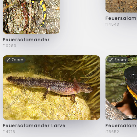
Feuersalam
f14543
Feuersalamander
f10289
Zoom
Zoom
Feuersalamander Larve
Feuersalam
f14718
f15652