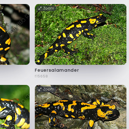
Zoom
Feuersalamander
f15658
Zoom