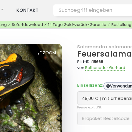
KONTAKT
tung ✓ Sofortdownload ✓ 14 Tage Geld-zurück-Garantie ✓ Bestellun
Salamandra salaman
Feuersalama
ZOOM
Bild-ID:
f15668
von
Rotheneder Gerhard
Einzellizenz:
Verwendu
Preise exkl. USt.