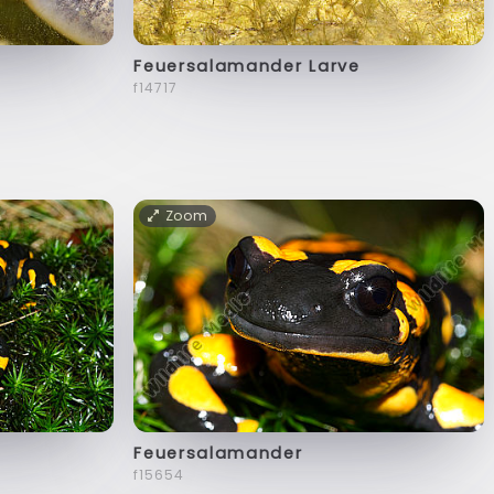
Feuersalamander Larve
f14717
Zoom
Feuersalamander
f15654