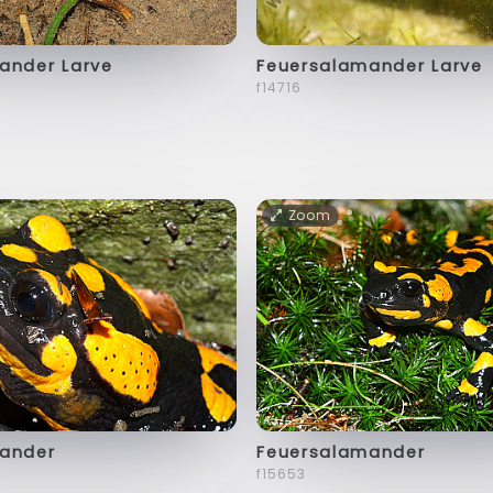
ander Larve
Feuersalamander Larve
f14716
Zoom
ander
Feuersalamander
f15653