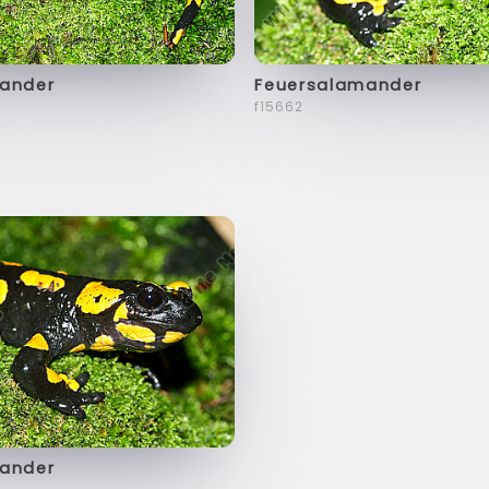
ander
Feuersalamander
f15662
ander