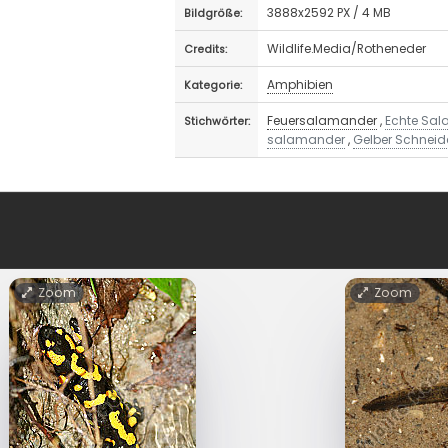
3888x2592 PX / 4 MB
Bildgröße:
Wildlife.Media/Rotheneder
Credits:
Amphibien
Kategorie:
Feuersalamander
,
Echte Sa
Stichwörter:
salamander
,
Gelber Schneid
Zoom
Zoom