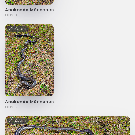
Anakonda Männchen
f111231
Zoom
Anakonda Männchen
f111232
Zoom