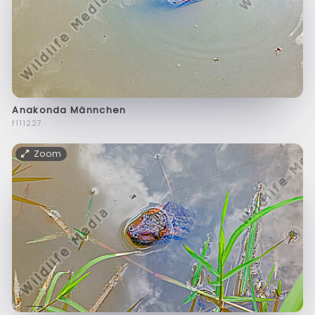
Anakonda Männchen
f111227
Zoom