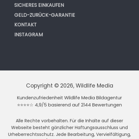
SICHERES EINKAUFEN
GELD-ZURÜCK-GARANTIE
KONTAKT
INSTAGRAM
Copyright © 2026, Wildlife Media
Kundenzufriedenheit Wildlife Media Bildagentur
⭐⭐⭐⭐☆ 4,9/5 basierend auf 2144 Bewertungen
Alle Rechte vorbehalten. Für die Inhalte auf dieser
Webseite besteht gänzlicher Haftungsausschluss und
Urheberrechtsschutz. Jede Bearbeitung, Vervielfältigung,