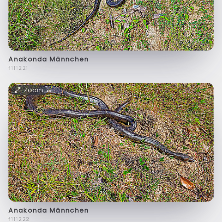
Anakonda Männchen
f111221
Zoom
Anakonda Männchen
f111222