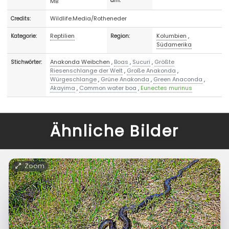
MB
am:
Wildlife.Media/Rotheneder
Credits:
Reptilien
Kolumbien
,
Kategorie:
Region:
Südamerika
Anakonda Weibchen
,
Boas
,
Sucuri
,
Größte
Stichwörter:
Riesenschlange der Welt
,
Große Anakonda
,
Würgeschlange
,
Grüne Anakonda
,
Green Anaconda
,
Akayima
,
Common water boa
,
Eunectes murinus
Ähnliche Bilder
Zoom