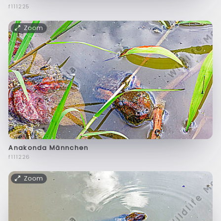
f111225
Zoom
Anakonda Männchen
f111226
Zoom