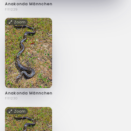
Anakonda Männchen
f111229
Zoom
Anakonda Männchen
f111230
Zoom