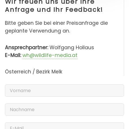
Wir freuen uns über Ihre
Anfrage und Ihr Feedback!
Bitte geben Sie bei einer Preisanfrage die
geplante Verwendung an.
Ansprechpartner:
Wolfgang Hollaus
E-Mail:
wh@wildlife-media.at
Österreich / Bezirk Melk