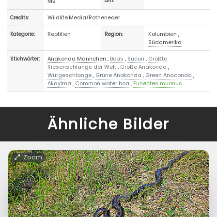
MB
am:
Wildlife.Media/Rotheneder
Credits:
Reptilien
Kolumbien
,
Kategorie:
Region:
Südamerika
Anakonda Männchen
,
Boas
,
Sucuri
,
Größte
Stichwörter:
Riesenschlange der Welt
,
Große Anakonda
,
Würgeschlange
,
Grüne Anakonda
,
Green Anaconda
,
Akayima
,
Common water boa
,
Eunectes murinus
Ähnliche Bilder
Zoom