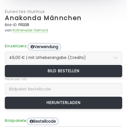
Eunectes murinus
Anakonda Männchen
Bild-ID:
f111225
von
Rotheneder Gerhard
Einzellizenz:
Verwendung
BILD BESTELLEN
Preise exkl. USt.
Bildpakete:
Bestellcode