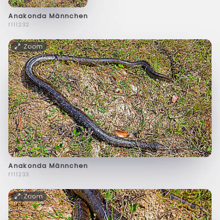
Anakonda Männchen
f111232
Zoom
Anakonda Männchen
f111233
Zoom