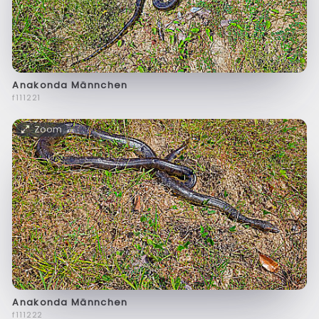
Anakonda Männchen
f111221
Zoom
Anakonda Männchen
f111222