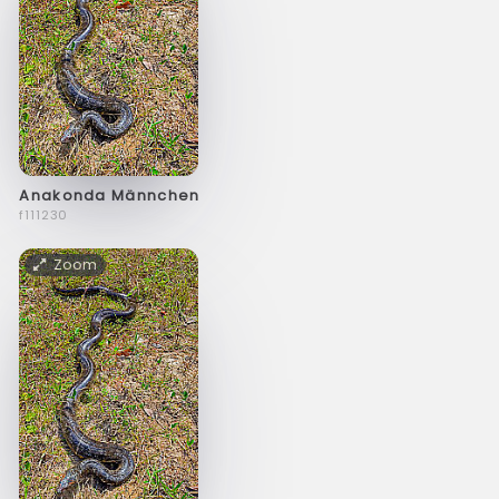
Anakonda Männchen
f111230
Zoom