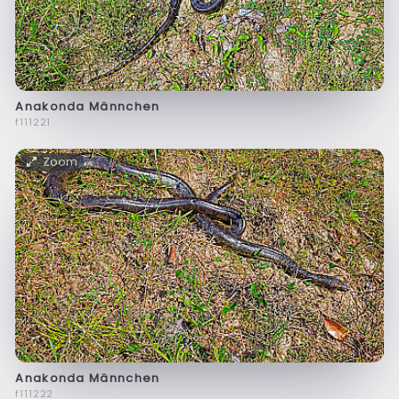
Anakonda Männchen
f111221
Zoom
Anakonda Männchen
f111222