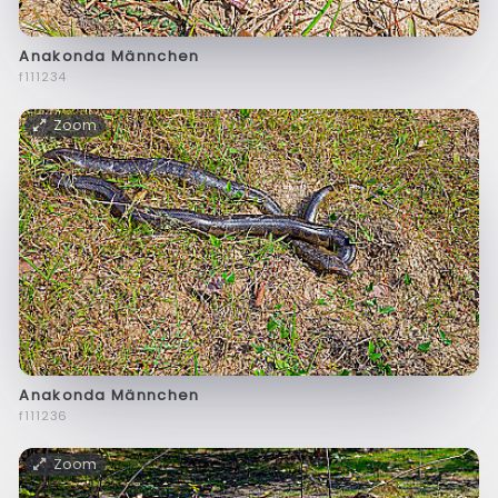
Anakonda Männchen
f111234
Zoom
Anakonda Männchen
f111236
Zoom