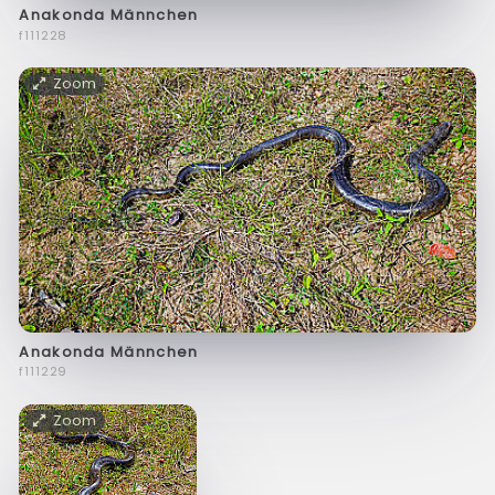
Anakonda Männchen
f111228
Zoom
Anakonda Männchen
f111229
Zoom