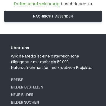
Datenschutzerklärung
beschrieben zu.
Über uns
Wildlife Media ist eine österreichische
Bildagentur mit mehr als 80.000
Naturaufnahmen für Ihre kreativen Projekte.
PREISE
BILDER BESTELLEN
NEUE BILDER
BILDER SUCHEN