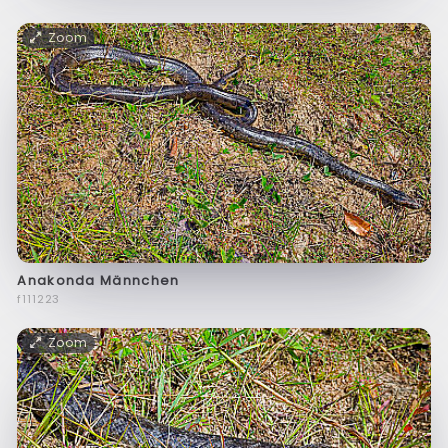
Zoom
Anakonda Männchen
f111223
Zoom