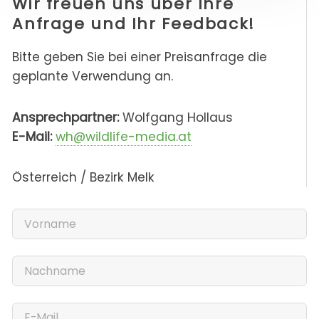
Wir freuen uns über Ihre
Anfrage und Ihr Feedback!
Bitte geben Sie bei einer Preisanfrage die
geplante Verwendung an.
Ansprechpartner:
Wolfgang Hollaus
E-Mail:
wh@wildlife-media.at
Österreich / Bezirk Melk