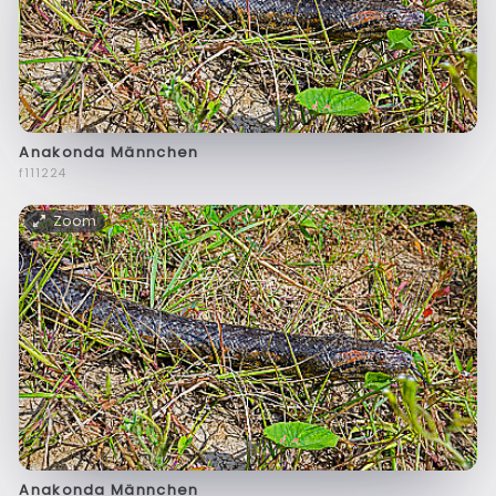
Anakonda Männchen
f111224
Zoom
Anakonda Männchen