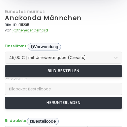
Eunectes murinus
Anakonda Männchen
Bild-ID:
f111235
von
Rotheneder Gerhard
Einzellizenz:
Verwendung
BILD BESTELLEN
Preise exkl. USt.
Bildpakete:
Bestellcode