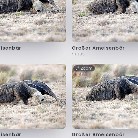
isenbär
Großer Ameisenbär
f111105
Zoom
isenbär
Großer Ameisenbär