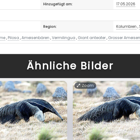
17.05.2026
Hinzugefügt am:
Kolumbien
,
Region:
rme
,
Pilosa
,
Ameisenbären
,
Vermilingua
,
Giant anteater
,
Grosser Ameise
Ähnliche Bilder
Zoom