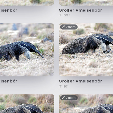
isenbär
Großer Ameisenbär
f111097
Zoom
isenbär
Großer Ameisenbär
f111101
Zoom