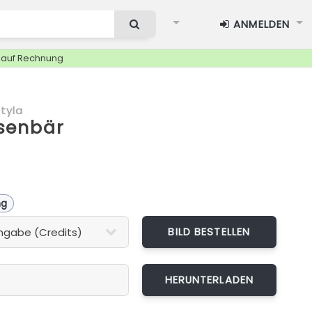
ANMELDEN
g auf Rechnung
tyla
enbär
ng
BILD BESTELLEN