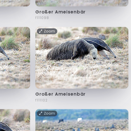
Großer Ameisenbär
f111098
Zoom
Großer Ameisenbär
f111102
Zoom