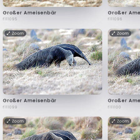
Großer Ameisenbär
Großer Ame
f111095
f111096
Zoom
Zoom
Großer Ameisenbär
Großer Ame
f111099
f111100
Zoom
Zoom