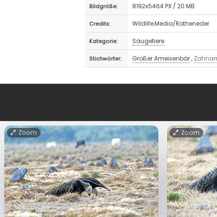
8192x5464 PX / 20 MB
Bildgröße:
Wildlife.Media/Rotheneder
Credits:
Säugetiere
Kategorie:
Großer Ameisenbär
,
Zahna
Stichwörter:
Zoom
Zoom