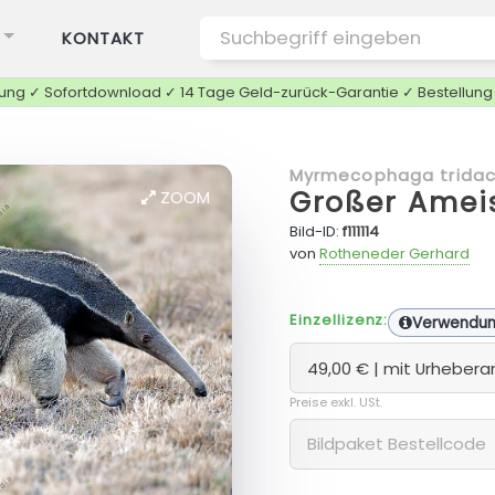
KONTAKT
tung ✓ Sofortdownload ✓ 14 Tage Geld-zurück-Garantie ✓ Bestellun
Myrmecophaga tridac
Großer Ameis
ZOOM
Bild-ID:
f111114
von
Rotheneder Gerhard
Einzellizenz:
Verwendu
Preise exkl. USt.