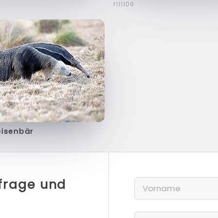
f111109
isenbär
nfrage und