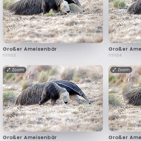
Großer Ameisenbär
Großer Ame
f111103
f111104
Zoom
Zoom
Großer Ameisenbär
Großer Ame