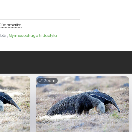
Südamerika
nbär
,
Myrmecophaga tridactyla
Zoom