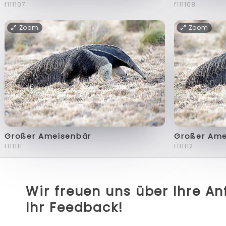
f111107
f111108
Zoom
Zoom
Großer Ameisenbär
Großer Ame
f111111
f111112
Wir freuen uns über Ihre A
Ihr Feedback!