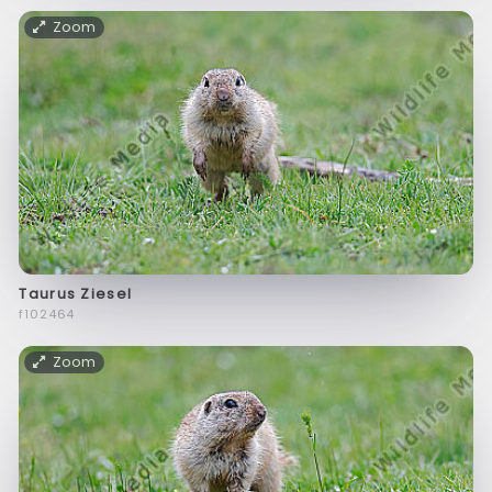
Zoom
Taurus Ziesel
f102464
Zoom