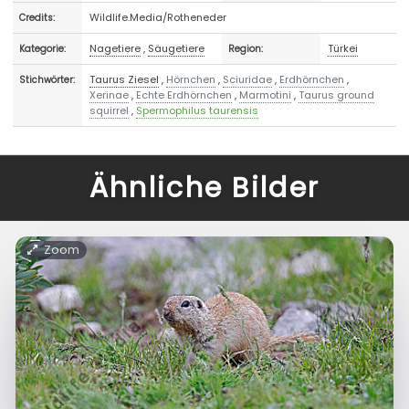
Wildlife.Media/Rotheneder
Credits:
Nagetiere
,
Säugetiere
Türkei
Kategorie:
Region:
Taurus Ziesel
,
Hörnchen
,
Sciuridae
,
Erdhörnchen
,
Stichwörter:
Xerinae
,
Echte Erdhörnchen
,
Marmotini
,
Taurus ground
squirrel
,
Spermophilus taurensis
Ähnliche Bilder
Zoom