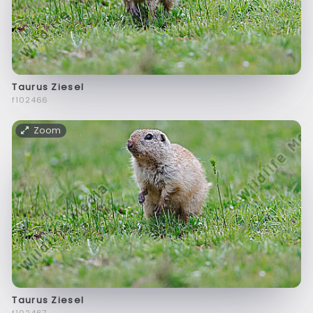
Taurus Ziesel
f102466
Zoom
Taurus Ziesel
f102467