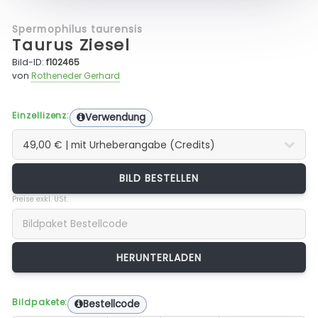
Spermophilus taurensis
Taurus Ziesel
Bild-ID:
f102465
von
Rotheneder Gerhard
Einzellizenz:
Verwendung
BILD BESTELLEN
Preise exkl. USt.
Bildpakete:
Bestellcode