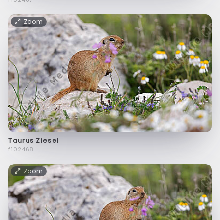
Zoom
Taurus Ziesel
f102468
Zoom