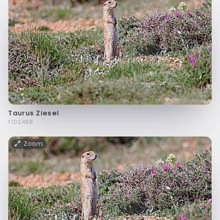
Taurus Ziesel
f102458
Zoom