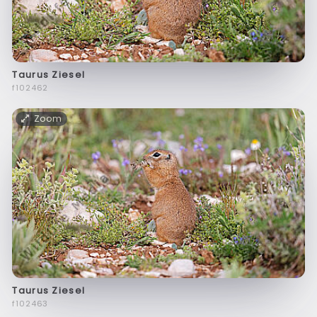
Taurus Ziesel
f102462
Zoom
Taurus Ziesel
f102463