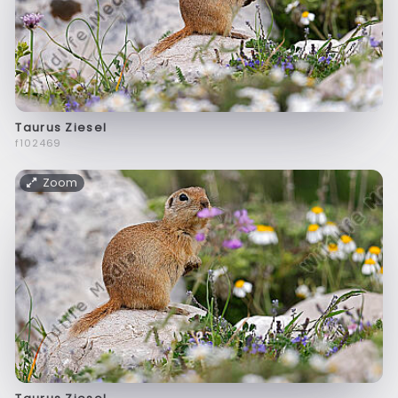
Taurus Ziesel
f102469
Zoom