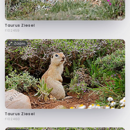
Taurus Ziesel
f102459
Zoom
Taurus Ziesel
f102460