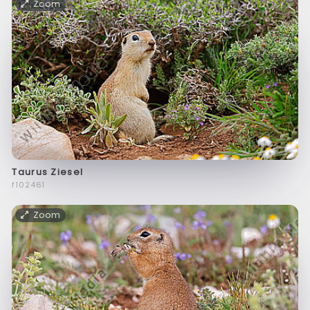
Zoom
Taurus Ziesel
f102461
Zoom