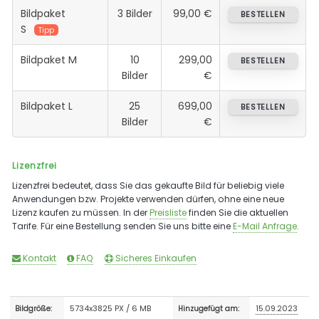
Bildpaket
3 Bilder
99,00 €
BESTELLEN
S
Tipp
Bildpaket M
10
299,00
BESTELLEN
Bilder
€
Bildpaket L
25
699,00
BESTELLEN
Bilder
€
Lizenzfrei
Lizenzfrei bedeutet, dass Sie das gekaufte Bild für beliebig viele
Anwendungen bzw. Projekte verwenden dürfen, ohne eine neue
Lizenz kaufen zu müssen. In der
Preisliste
finden Sie die aktuellen
Tarife. Für eine Bestellung senden Sie uns bitte eine
E-Mail Anfrage
.
Kontakt
FAQ
Sicheres Einkaufen
5734x3825 PX / 6 MB
15.09.2023
Bildgröße:
Hinzugefügt am: