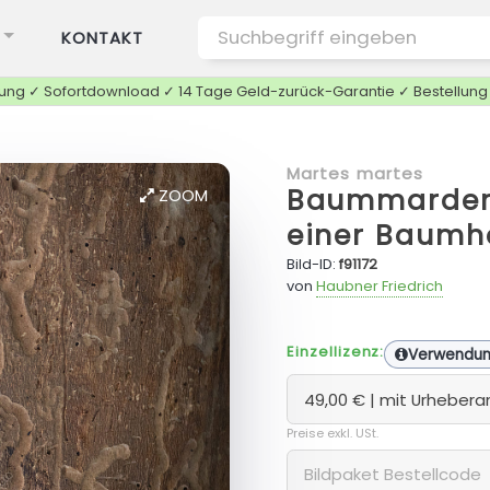
KONTAKT
tung ✓ Sofortdownload ✓ 14 Tage Geld-zurück-Garantie ✓ Bestellun
Martes martes
Baummarder 
ZOOM
einer Baumh
Bild-ID:
f91172
von
Haubner Friedrich
Einzellizenz:
Verwendu
Preise exkl. USt.