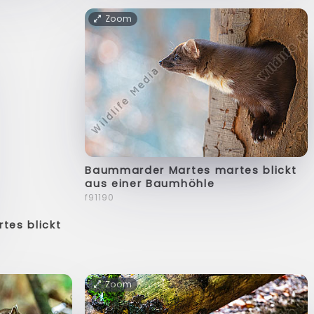
Zoom
Baummarder Martes martes blickt
aus einer Baumhöhle
f91190
es blickt
Zoom