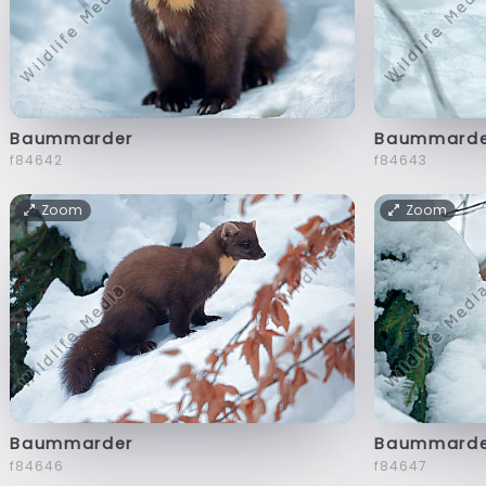
Baummarder
Baummarde
f84642
f84643
Zoom
Zoom
Baummarder
Baummarde
f84646
f84647