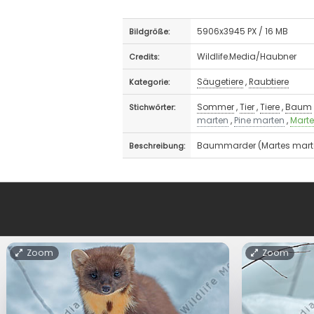
5906x3945 PX / 16 MB
Bildgröße:
Wildlife.Media/Haubner
Credits:
Säugetiere
,
Raubtiere
Kategorie:
Sommer
,
Tier
,
Tiere
,
Baum
Stichwörter:
marten
,
Pine marten
,
Mart
Baummarder (Martes marte
Beschreibung:
Zoom
Zoom