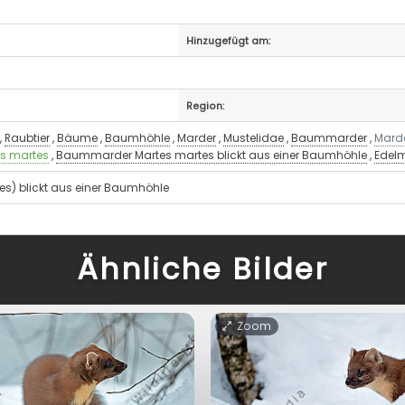
Hinzugefügt am:
Region:
,
Raubtier
,
Bäume
,
Baumhöhle
,
Marder
,
Mustelidae
,
Baummarder
,
Mard
es martes
,
Baummarder Martes martes blickt aus einer Baumhöhle
,
Edel
s) blickt aus einer Baumhöhle
Ähnliche Bilder
Zoom