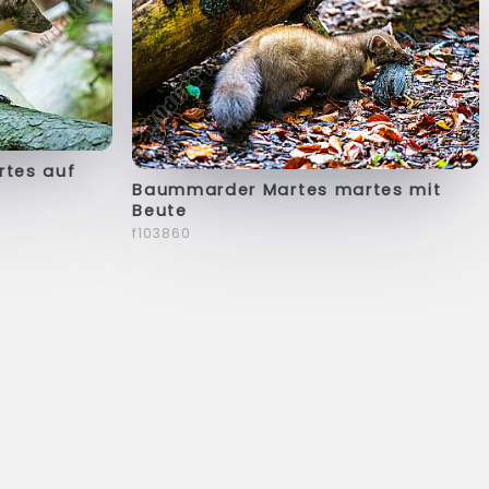
tes auf
Baummarder Martes martes mit
Beute
f103860