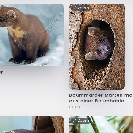
Zoom
r
Baummarder Martes mart
aus einer Baumhöhle
f91171
Zoom