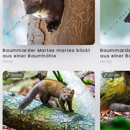
Baummarder Martes martes blickt
Baummarder
aus einer Baumhöhle
aus einer 
f91191
f91193
Zoom
Zoom