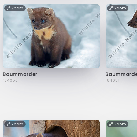
Zoom
Zoom
Baummarder
Baummarde
f84650
f84651
Zoom
Zoom