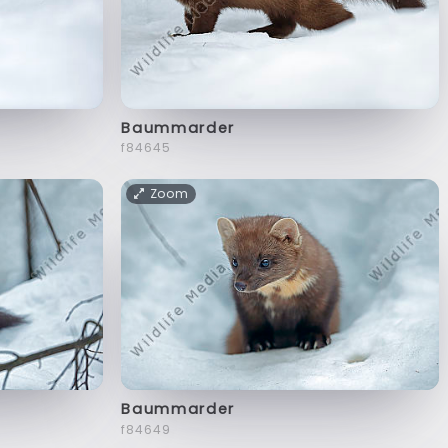
Baummarder
f84645
Zoom
Baummarder
f84649