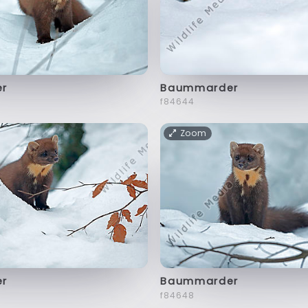
r
Baummarder
f84644
Zoom
r
Baummarder
f84648