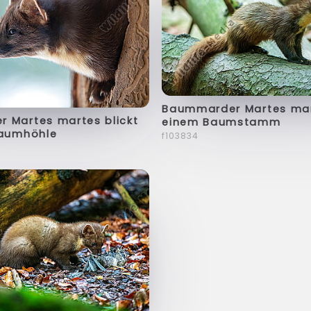
Baummarder Martes mar
 Martes martes blickt
einem Baumstamm
Baumhöhle
f103834