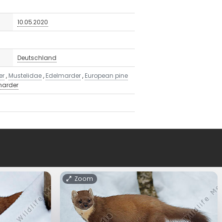
10.05.2020
Deutschland
er
,
Mustelidae
,
Edelmarder
,
European pine
marder
Zoom