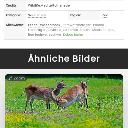
Wildlife.Media/Rotheneder
Credits:
Säugetiere
Zoo
Kategorie:
Region:
Litschi-Wasserbock
,
Stirnwaffenträger
,
Pecora
,
Stichwörter:
Hornträger
,
Bovidae
,
Letschwe
,
Litschi-Moorantilope
,
Red lechwe
,
Lechwe
,
Kobus leche
Ähnliche Bilder
Zoom