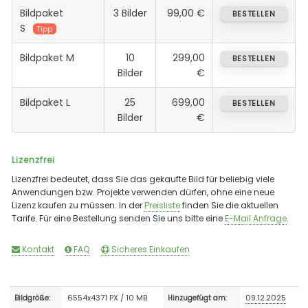
Bildpaket
3 Bilder
99,00 €
BESTELLEN
S
Tipp
Bildpaket M
10
299,00
BESTELLEN
Bilder
€
Bildpaket L
25
699,00
BESTELLEN
Bilder
€
Lizenzfrei
Lizenzfrei bedeutet, dass Sie das gekaufte Bild für beliebig viele
Anwendungen bzw. Projekte verwenden dürfen, ohne eine neue
Lizenz kaufen zu müssen. In der
Preisliste
finden Sie die aktuellen
Tarife. Für eine Bestellung senden Sie uns bitte eine
E-Mail Anfrage
.
Kontakt
FAQ
Sicheres Einkaufen
6554x4371 PX / 10 MB
09.12.2025
Bildgröße:
Hinzugefügt am: