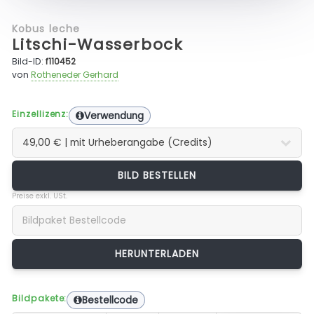
Kobus leche
Litschi-Wasserbock
Bild-ID:
f110452
von
Rotheneder Gerhard
Einzellizenz:
Verwendung
BILD BESTELLEN
Preise exkl. USt.
Bildpakete:
Bestellcode