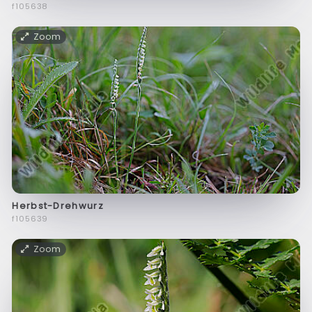
f105638
Zoom
Herbst-Drehwurz
f105639
Zoom