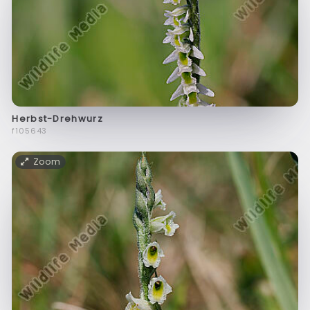
Herbst-Drehwurz
f105643
Zoom