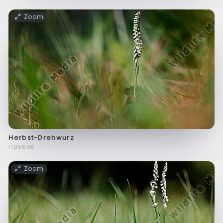
Zoom
Herbst-Drehwurz
f105636
Zoom