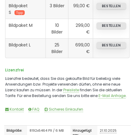
Bildpaket
3 Bilder
99,00 €
BESTELLEN
S
Tipp
Bildpaket M
10
299,00
BESTELLEN
Bilder
€
Bildpaket L
25
699,00
BESTELLEN
Bilder
€
Lizenzfrei
Lizenzfrei bedeutet, dass Sie das gekaufte Bild für beliebig viele
Anwendungen bzw. Projekte verwenden dürfen, ohne eine neue
Lizenz kaufen zu müssen. In der
Preisliste
finden Sie die aktuellen
Tarife. Für eine Bestellung senden Sie uns bitte eine
E-Mail Anfrage
.
Kontakt
FAQ
Sicheres Einkaufen
8192x5464 PX / 6 MB
21.10.2025
Bildgröße:
Hinzugefügt