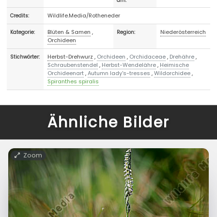
am:
Wildlife.Media/Rotheneder
Credits:
Blüten & Samen
,
Niederösterreich
Kategorie:
Region:
Orchideen
Herbst-Drehwurz
,
Orchideen
,
Orchidaceae
,
Drehähre
,
Stichwörter:
Schraubenstendel
,
Herbst-Wendelähre
,
Heimische
Orchideenart
,
Autumn lady's-tresses
,
Wildorchidee
,
Spiranthes spiralis
Ähnliche Bilder
Zoom