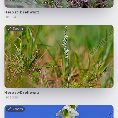
Herbst-Drehwurz
f105647
Zoom
Herbst-Drehwurz
f109030
Zoom