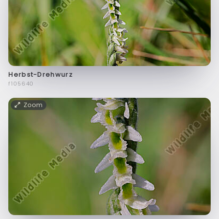
Herbst-Drehwurz
f105640
Zoom