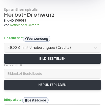
Spiranthes spiralis
Herbst-Drehwurz
Bild-ID:
f109033
von
Rotheneder Gerhard
Einzellizenz:
Verwendung
BILD BESTELLEN
Preise exkl. USt.
Bildpakete:
Bestellcode